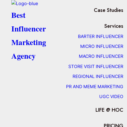
Case Studies
Best
Services
Influencer
BARTER INFLUENCER
Marketing
MICRO INFLUENCER
Agency
MACRO INFLUENCER
STORE VISIT INFLUENCER
REGIONAL INFLUENCER
PR AND MEME MARKETING
UGC VIDEO
LIFE @ HOC
PRICING