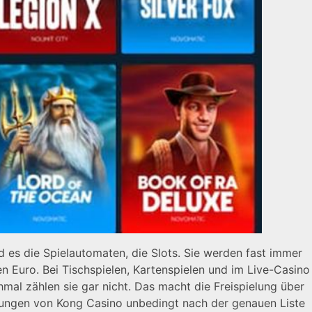
nd es die Spielautomaten, die Slots. Sie werden fast immer
n Euro. Bei Tischspielen, Kartenspielen und im Live-Casino
hmal zählen sie gar nicht. Das macht die Freispielung über
ngungen von Kong Casino unbedingt nach der genauen Liste