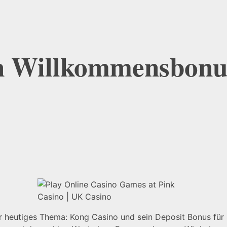
en Willkommensbonus
 heutiges Thema: Kong Casino und sein Deposit Bonus für S