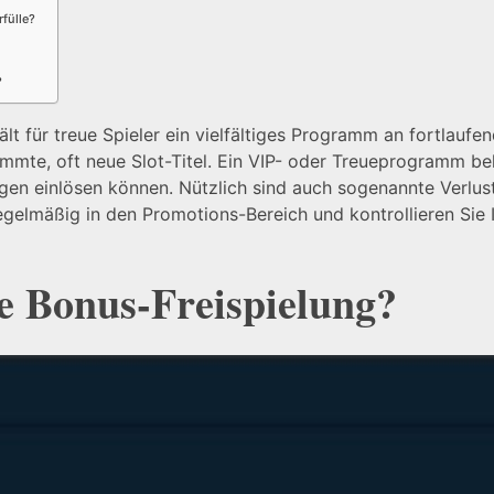
fülle?
?
lt für treue Spieler ein vielfältiges Programm an fortlau
mmte, oft neue Slot-Titel. Ein VIP- oder Treueprogramm beloh
en einlösen können. Nützlich sind auch sogenannte Verlus
regelmäßig in den Promotions-Bereich und kontrollieren Sie 
ie Bonus-Freispielung?