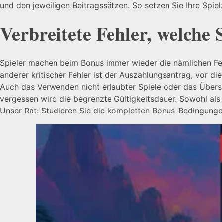
und den jeweiligen Beitragssätzen. So setzen Sie Ihre Spielz
Verbreitete Fehler, welche
Spieler machen beim Bonus immer wieder die nämlichen Fehl
anderer kritischer Fehler ist der Auszahlungsantrag, vor d
Auch das Verwenden nicht erlaubter Spiele oder das Übers
vergessen wird die begrenzte Gültigkeitsdauer. Sowohl als
Unser Rat: Studieren Sie die kompletten Bonus-Bedingungen