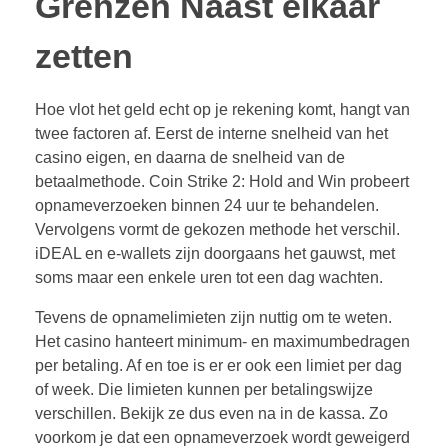
Grenzen Naast elkaar
zetten
Hoe vlot het geld echt op je rekening komt, hangt van
twee factoren af. Eerst de interne snelheid van het
casino eigen, en daarna de snelheid van de
betaalmethode. Coin Strike 2: Hold and Win probeert
opnameverzoeken binnen 24 uur te behandelen.
Vervolgens vormt de gekozen methode het verschil.
iDEAL en e-wallets zijn doorgaans het gauwst, met
soms maar een enkele uren tot een dag wachten.
Tevens de opnamelimieten zijn nuttig om te weten.
Het casino hanteert minimum- en maximumbedragen
per betaling. Af en toe is er er ook een limiet per dag
of week. Die limieten kunnen per betalingswijze
verschillen. Bekijk ze dus even na in de kassa. Zo
voorkom je dat een opnameverzoek wordt geweigerd