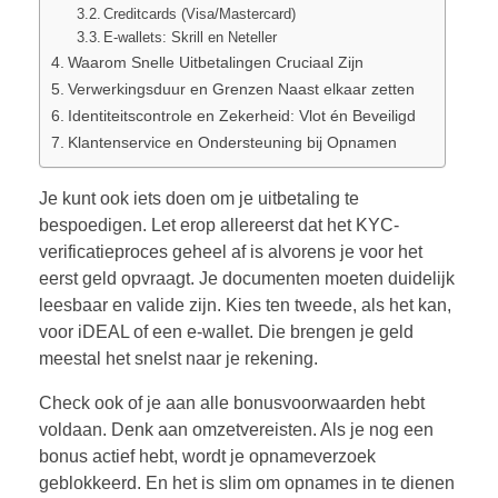
Creditcards (Visa/Mastercard)
E-wallets: Skrill en Neteller
Waarom Snelle Uitbetalingen Cruciaal Zijn
Verwerkingsduur en Grenzen Naast elkaar zetten
Identiteitscontrole en Zekerheid: Vlot én Beveiligd
Klantenservice en Ondersteuning bij Opnamen
Je kunt ook iets doen om je uitbetaling te
bespoedigen. Let erop allereerst dat het KYC-
verificatieproces geheel af is alvorens je voor het
eerst geld opvraagt. Je documenten moeten duidelijk
leesbaar en valide zijn. Kies ten tweede, als het kan,
voor iDEAL of een e-wallet. Die brengen je geld
meestal het snelst naar je rekening.
Check ook of je aan alle bonusvoorwaarden hebt
voldaan. Denk aan omzetvereisten. Als je nog een
bonus actief hebt, wordt je opnameverzoek
geblokkeerd. En het is slim om opnames in te dienen