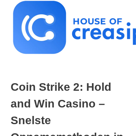
Best Influencer Marketing Agency
Coin Strike 2: Hold
and Win Casino –
Snelste