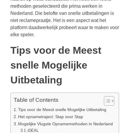
methoden geselecteerd die prima werken in
Nederland. Die belofte van snelle uitbetalingen is
niet reclamepraatje. Het is een aspect wat het
platform daadwerkelijk probeert waar te maken voor
elke speler.
Tips voor de Meest
snelle Mogelijke
Uitbetaling
Table of Contents
Tips voor de Meest snelle Mogelijke Uitbetaling
Het opnametraject: Stap voor Stap
Mogelijke Vlugste Opnamemethoden in Nederland
iDEAL