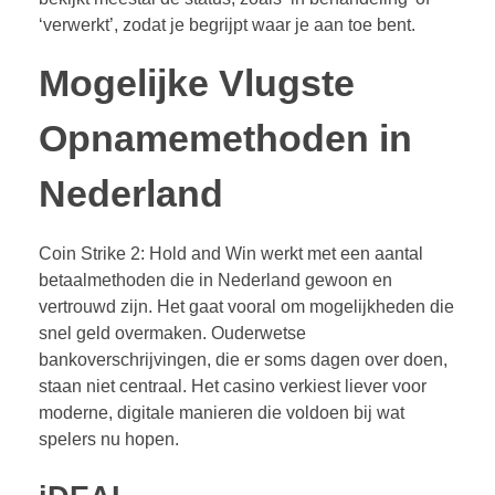
‘verwerkt’, zodat je begrijpt waar je aan toe bent.
Mogelijke Vlugste
Opnamemethoden in
Nederland
Coin Strike 2: Hold and Win werkt met een aantal
betaalmethoden die in Nederland gewoon en
vertrouwd zijn. Het gaat vooral om mogelijkheden die
snel geld overmaken. Ouderwetse
bankoverschrijvingen, die er soms dagen over doen,
staan niet centraal. Het casino verkiest liever voor
moderne, digitale manieren die voldoen bij wat
spelers nu hopen.