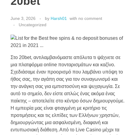
20bet
June 3, 2026
by
Harsh01
with
no comment
Uncategorized
Στο 20bet, αντιλαμβανόμαστε απόλυτα τι ψάχνετε σε
μια πλατφόρμα online πονταρισμάτων και καζίνο.
Σχεδιάσαμε έναν προορισμό που λαμβάνει υπόψη το
ήθος σας, την αγάπη σας για τον συναγωνισμό και
την ανάγκη σας για εμπιστοσύνη και ψυχαγωγία. Σε
αυτό το σημείο, δεν είστε απλώς ένας ακόμα ένας
παίκτης – αποτελείτε στο κέντρο όσων δημιουργούμε.
Η εμπειρία μας είναι φτιαγμένη με κριτήριο τις
προτιμήσεις και τις ελπίδες των Ελλήνων χρηστών,
δημιουργώντας μια ασφαλισμένη, διαφανή και
εντυπωσιακή διάθεση. Από το Live Casino μέχρι τα