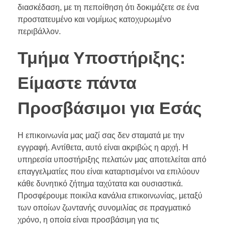
διασκέδαση, με τη πεποίθηση ότι δοκιμάζετε σε ένα
προστατευμένο και νομίμως κατοχυρωμένο
περιβάλλον.
Τμήμα Υποστήριξης:
Είμαστε πάντα
Προσβάσιμοι για Εσάς
Η επικοινωνία μας μαζί σας δεν σταματά με την
εγγραφή. Αντίθετα, αυτό είναι ακριβώς η αρχή. Η
υπηρεσία υποστήριξης πελατών μας αποτελείται από
επαγγελματίες που είναι καταρτισμένοι να επιλύουν
κάθε δυνητικό ζήτημα ταχύτατα και ουσιαστικά.
Προσφέρουμε ποικίλα κανάλια επικοινωνίας, μεταξύ
των οποίων ζωντανής συνομιλίας σε πραγματικό
χρόνο, η οποία είναι προσβάσιμη για τις