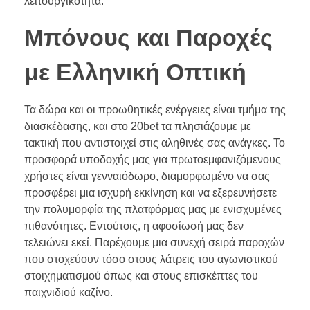
λειτουργικότητα.
Μπόνους και Παροχές
με Ελληνική Οπτική
Τα δώρα και οι προωθητικές ενέργειες είναι τμήμα της
διασκέδασης, και στο 20bet τα πλησιάζουμε με
τακτική που αντιστοιχεί στις αληθινές σας ανάγκες. Το
προσφορά υποδοχής μας για πρωτοεμφανιζόμενους
χρήστες είναι γενναιόδωρο, διαμορφωμένο να σας
προσφέρει μια ισχυρή εκκίνηση και να εξερευνήσετε
την πολυμορφία της πλατφόρμας μας με ενισχυμένες
πιθανότητες. Εντούτοις, η αφοσίωσή μας δεν
τελειώνει εκεί. Παρέχουμε μια συνεχή σειρά παροχών
που στοχεύουν τόσο στους λάτρεις του αγωνιστικού
στοιχηματισμού όπως και στους επισκέπτες του
παιχνιδιού καζίνο.