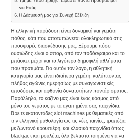
Τμήμα Υποστήριξης: Είμαστε πάντα Προσβάσιμοι
για Εσάς
Η Δέσμευσή μας για Συνεχή Εξέλιξη
Η ελληνική παράδοση είναι δυναμική και γεμάτη
πάθος, κάτι που αποτυπώνεται ολοκληρωτικά στις
προσφορές διασκέδασης μας. Ξέρουμε πόσο
ουσιώδης είναι ο σπορ, από τον ποδόσφαιρο και το
μπάσκετ μέχρι και τα λιγότερα δημοφιλή αθλήματα
που προτιμάτε. Για αυτόν τον λόγο, η αθλητική
κατηγορία μας είναι ιδιαίτερα γεμάτη, καλύπτοντας
πλήθος αγώνες ημερησίως με συναγωνιστικές
αποδόσεις και αφθονία δυνατοτήτων ποντάρισματος.
Παράλληλα, το καζίνο μας είναι ένας κόσμος από
μόνο του γεμάτος με τα αγαπημένα σας παιχνίδια.
Βρείτε εκατοντάδες slot machines με θεματικές από
την ελληνική μυθολογία ως τις νέες ταινίες, τραπέζια
με ζωντανό κρουπιέρη, και κλασικά παιχνίδια όπως
blackjack και ρουλέτα, όλα βελτιστοποιημένα για να