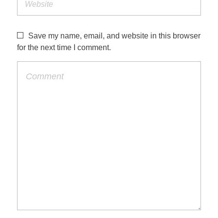
Save my name, email, and website in this browser
for the next time I comment.