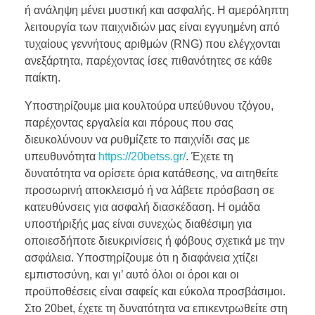
ή ανάληψη μένει μυστική και ασφαλής. Η αμερόληπτη
λειτουργία των παιχνιδιών μας είναι εγγυημένη από
τυχαίους γεννήτους αριθμών (RNG) που ελέγχονται
ανεξάρτητα, παρέχοντας ίσες πιθανότητες σε κάθε
παίκτη.
Υποστηρίζουμε μια κουλτούρα υπεύθυνου τζόγου,
παρέχοντας εργαλεία και πόρους που σας
διευκολύνουν να ρυθμίζετε το παιχνίδι σας με
υπευθυνότητα
https://20betss.gr/
. Έχετε τη
δυνατότητα να ορίσετε όρια κατάθεσης, να αιτηθείτε
προσωρινή αποκλεισμό ή να λάβετε πρόσβαση σε
κατευθύνσεις για ασφαλή διασκέδαση. Η ομάδα
υποστήριξής μας είναι συνεχώς διαθέσιμη για
οποιεσδήποτε διευκρινίσεις ή φόβους σχετικά με την
ασφάλεια. Υποστηρίζουμε ότι η διαφάνεια χτίζει
εμπιστοσύνη, και γι’ αυτό όλοι οι όροι και οι
προϋποθέσεις είναι σαφείς και εύκολα προσβάσιμοι.
Στο 20bet, έχετε τη δυνατότητα να επικεντρωθείτε στη