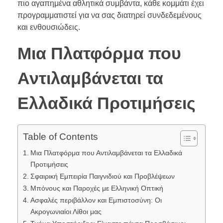
πιο αγαπημένα αθλητικά συμβάντα, κάθε κομμάτι έχει
προγραμματιστεί για να σας διατηρεί συνδεδεμένους
και ενθουσιώδεις.
Μια Πλατφόρμα που
Αντιλαμβάνεται τα
Ελλαδικά Προτιμήσεις
Table of Contents
Μια Πλατφόρμα που Αντιλαμβάνεται τα Ελλαδικά
Προτιμήσεις
Σφαιρική Εμπειρία Παιγνιδιού και Προβλέψεων
Μπόνους και Παροχές με Ελληνική Οπτική
Ασφαλές περιβάλλον και Εμπιστοσύνη: Οι
Ακρογωνιαίοι Λίθοι μας