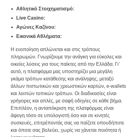
Αθλητικό Στοιχηματισμό:
Live Casino:
Αγώνες Καζίνου:
Εικονικά Αθλήματα:
Η ενοποίηση απλώνεται και στις τρόπους
πληρωμών. Γνωρίζουμε την ανάγκη για εύκολες και
οικείες λύσεις για τους παίκτες από την Ελλάδα. Γι’
αυτό, η πλατφόρμα μας υποστηρίζει μια μεγάλη
γκάμα τρόπων κατάθεσης και ανάληψης, μεταξύ
άλλων πιστωτικών και χρεωστικών καρτών, e-wallets
και λοιπών τοπικών τρόπων. Οι διαδικασίες είναι
γρήγορες και απλές, με σαφή οδηγίες σε κάθε βήμα.
Επιπλέον, η ανταπόκριση της πλατφόρμας είναι
άψογη τόσο σε υπολογιστή όσο και σε κινητές
συσκευές, επιτρέποντάς σας να παίζετε οπουδήποτε
και όποτε σας βολεύει, χωρίς να χάνεται ποιότητα ή