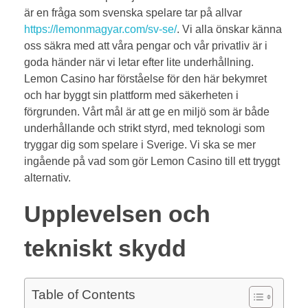
är en fråga som svenska spelare tar på allvar
https://lemonmagyar.com/sv-se/
. Vi alla önskar känna
oss säkra med att våra pengar och vår privatliv är i
goda händer när vi letar efter lite underhållning.
Lemon Casino har förståelse för den här bekymret
och har byggt sin plattform med säkerheten i
förgrunden. Vårt mål är att ge en miljö som är både
underhållande och strikt styrd, med teknologi som
tryggar dig som spelare i Sverige. Vi ska se mer
ingående på vad som gör Lemon Casino till ett tryggt
alternativ.
Upplevelsen och
tekniskt skydd
Table of Contents