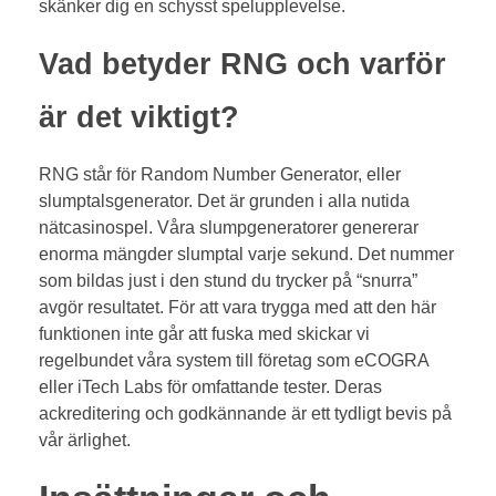
skänker dig en schysst spelupplevelse.
Vad betyder RNG och varför
är det viktigt?
RNG står för Random Number Generator, eller
slumptalsgenerator. Det är grunden i alla nutida
nätcasinospel. Våra slumpgeneratorer genererar
enorma mängder slumptal varje sekund. Det nummer
som bildas just i den stund du trycker på “snurra”
avgör resultatet. För att vara trygga med att den här
funktionen inte går att fuska med skickar vi
regelbundet våra system till företag som eCOGRA
eller iTech Labs för omfattande tester. Deras
ackreditering och godkännande är ett tydligt bevis på
vår ärlighet.