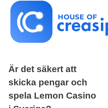
Best Influencer Marketing Agency
Är det säkert att
skicka pengar och
spela Lemon Casino