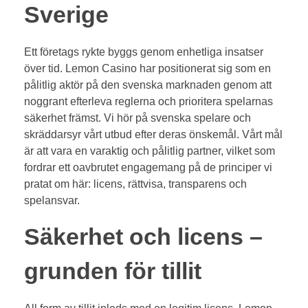
Sverige
Ett företags rykte byggs genom enhetliga insatser
över tid. Lemon Casino har positionerat sig som en
pålitlig aktör på den svenska marknaden genom att
noggrant efterleva reglerna och prioritera spelarnas
säkerhet främst. Vi hör på svenska spelare och
skräddarsyr vårt utbud efter deras önskemål. Vårt mål
är att vara en varaktig och pålitlig partner, vilket som
fordrar ett oavbrutet engagemang på de principer vi
pratat om här: licens, rättvisa, transparens och
spelansvar.
Säkerhet och licens –
grunden för tillit