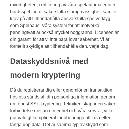
myndigheten, certifiering av våra spelautomater och
bordsspel för att säkerställa slumpmässighet, samt ett
krav på att tillhandahålla ansvarsfulla spelverktyg
som Spelpaus. Våra system för att motverka
penningtvätt är också mycket noggranna. Licensen är
din garanti för att vi inte bara lovar säkerhet. Vi är
formellt skyldiga att tillhandahålla den, varje dag.
Dataskyddsnivå med
modern kryptering
Då du registrerar dig eller genomför en transaktion
hos oss sänds all din personliga information genom
en robust SSL-kryptering. Tekniken skapar en säker
förbindelse mellan din enhet och våra servrar, vilket
gör väldigt komplicerat för obehöriga att läsa eller
fånga upp data. Det är samma typ av skydd som