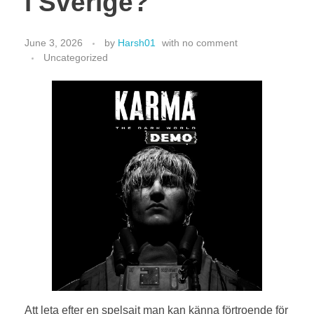
i Sverige?
June 3, 2026
by
Harsh01
with
no comment
Uncategorized
Att leta efter en spelsajt man kan känna förtroende för