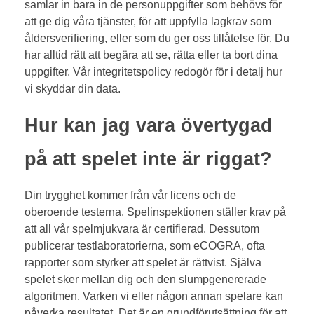
samlar in bara in de personuppgifter som behövs för
att ge dig våra tjänster, för att uppfylla lagkrav som
åldersverifiering, eller som du ger oss tillåtelse för. Du
har alltid rätt att begära att se, rätta eller ta bort dina
uppgifter. Vår integritetspolicy redogör för i detalj hur
vi skyddar din data.
Hur kan jag vara övertygad
på att spelet inte är riggat?
Din trygghet kommer från vår licens och de
oberoende testerna. Spelinspektionen ställer krav på
att all vår spelmjukvara är certifierad. Dessutom
publicerar testlaboratorierna, som eCOGRA, ofta
rapporter som styrker att spelet är rättvist. Själva
spelet sker mellan dig och den slumpgenererade
algoritmen. Varken vi eller någon annan spelare kan
påverka resultatet. Det är en grundförutsättning för att