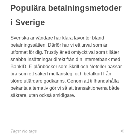
Populära betalningsmetoder
i Sverige
Svenska användare har klara favoriter bland
betalningssätten. Därför har vi ett urval som är
utformat för dig. Trustly är ett omtyckt val som tillåter
snabba insättningar direkt från din internetbank med
BankID. E-plånböcker som Skrill och Neteller passar
bra som ett säkert mellansteg, och betalkort från
större utfärdare godkänns. Genom att tillhandahålla
bekanta alternativ gör vi så att transaktionerna både
säkrare, utan också smidigare.
Tags: No tags