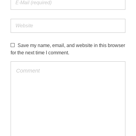
Save my name, email, and website in this browser
for the next time I comment.