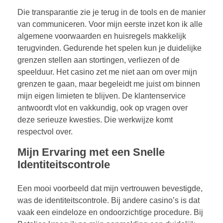
Die transparantie zie je terug in de tools en de manier
van communiceren. Voor mijn eerste inzet kon ik alle
algemene voorwaarden en huisregels makkelijk
terugvinden. Gedurende het spelen kun je duidelijke
grenzen stellen aan stortingen, verliezen of de
speelduur. Het casino zet me niet aan om over mijn
grenzen te gaan, maar begeleidt me juist om binnen
mijn eigen limieten te blijven. De klantenservice
antwoordt vlot en vakkundig, ook op vragen over
deze serieuze kwesties. Die werkwijze komt
respectvol over.
Mijn Ervaring met een Snelle
Identiteitscontrole
Een mooi voorbeeld dat mijn vertrouwen bevestigde,
was de identiteitscontrole. Bij andere casino’s is dat
vaak een eindeloze en ondoorzichtige procedure. Bij