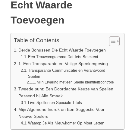
Echt Waarde
Toevoegen
Table of Contents
Derde Bonussen Die Echt Waarde Toevoegen
Een Trouwprogramma Dat Iets Betekent
1. Een Transparante en Veilige Speelomgeving
Transparante Communicatie en Verantwoord
Spelen
Mijn Ervaring met een Snelle Identiteitscontrole
Tweede punt: Een Doordachte Keuze van Spellen
Passend bij Alle Smaak
Live Spellen en Speciale Titels
Mijn Algemene Indruk en Een Suggestie Voor
Nieuwe Spelers
Waarop Je Als Nieuwkomer Op Moet Letten