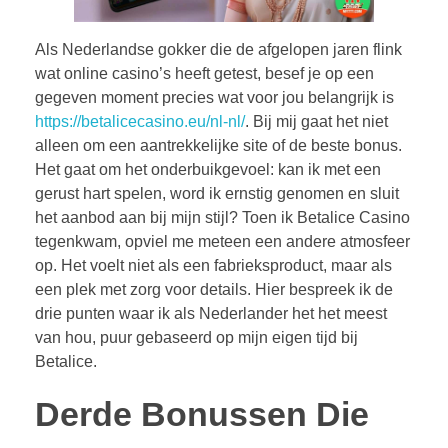
Als Nederlandse gokker die de afgelopen jaren flink
wat online casino’s heeft getest, besef je op een
gegeven moment precies wat voor jou belangrijk is
https://betalicecasino.eu/nl-nl/
. Bij mij gaat het niet
alleen om een aantrekkelijke site of de beste bonus.
Het gaat om het onderbuikgevoel: kan ik met een
gerust hart spelen, word ik ernstig genomen en sluit
het aanbod aan bij mijn stijl? Toen ik Betalice Casino
tegenkwam, opviel me meteen een andere atmosfeer
op. Het voelt niet als een fabrieksproduct, maar als
een plek met zorg voor details. Hier bespreek ik de
drie punten waar ik als Nederlander het het meest
van hou, puur gebaseerd op mijn eigen tijd bij
Betalice.
Derde Bonussen Die