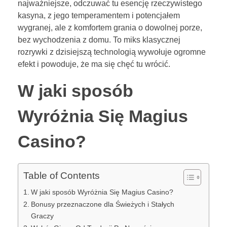
najważniejsze, odczuwać tu esencję rzeczywistego
kasyna, z jego temperamentem i potencjałem
wygranej, ale z komfortem grania o dowolnej porze,
bez wychodzenia z domu. To miks klasycznej
rozrywki z dzisiejszą technologią wywołuje ogromne
efekt i powoduje, że ma się chęć tu wrócić.
W jaki sposób
Wyróżnia Się Magius
Casino?
Table of Contents
W jaki sposób Wyróżnia Się Magius Casino?
Bonusy przeznaczone dla Świeżych i Stałych
Graczy