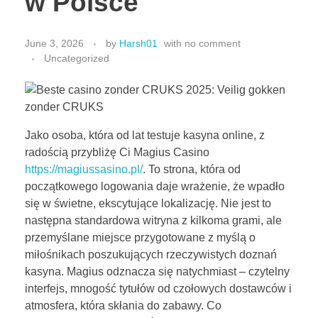
w Polsce
June 3, 2026
by
Harsh01
with
no comment
Uncategorized
Jako osoba, która od lat testuje kasyna online, z
radością przybliżę Ci Magius Casino
https://magiussasino.pl/
. To strona, która od
początkowego logowania daje wrażenie, że wpadło
się w świetne, ekscytujące lokalizację. Nie jest to
następna standardowa witryna z kilkoma grami, ale
przemyślane miejsce przygotowane z myślą o
miłośnikach poszukujących rzeczywistych doznań
kasyna. Magius odznacza się natychmiast – czytelny
interfejs, mnogość tytułów od czołowych dostawców i
atmosfera, która skłania do zabawy. Co