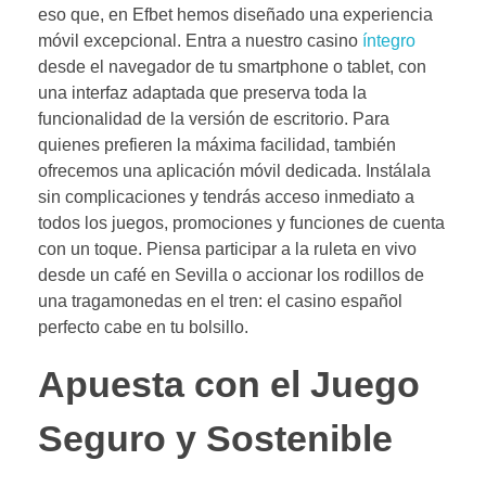
eso que, en Efbet hemos diseñado una experiencia
móvil excepcional. Entra a nuestro casino
íntegro
desde el navegador de tu smartphone o tablet, con
una interfaz adaptada que preserva toda la
funcionalidad de la versión de escritorio. Para
quienes prefieren la máxima facilidad, también
ofrecemos una aplicación móvil dedicada. Instálala
sin complicaciones y tendrás acceso inmediato a
todos los juegos, promociones y funciones de cuenta
con un toque. Piensa participar a la ruleta en vivo
desde un café en Sevilla o accionar los rodillos de
una tragamonedas en el tren: el casino español
perfecto cabe en tu bolsillo.
Apuesta con el Juego
Seguro y Sostenible