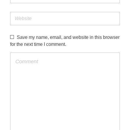
Save my name, email, and website in this browser
for the next time I comment.