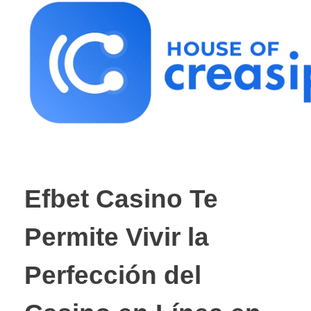
Best Influencer Marketing Agency
Efbet Casino Te
Permite Vivir la
Perfección del