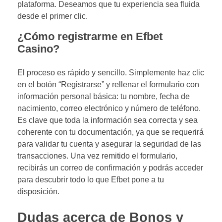
plataforma. Deseamos que tu experiencia sea fluida
desde el primer clic.
¿Cómo registrarme en Efbet
Casino?
El proceso es rápido y sencillo. Simplemente haz clic
en el botón “Registrarse” y rellenar el formulario con
información personal básica: tu nombre, fecha de
nacimiento, correo electrónico y número de teléfono.
Es clave que toda la información sea correcta y sea
coherente con tu documentación, ya que se requerirá
para validar tu cuenta y asegurar la seguridad de las
transacciones. Una vez remitido el formulario,
recibirás un correo de confirmación y podrás acceder
para descubrir todo lo que Efbet pone a tu
disposición.
Dudas acerca de Bonos y