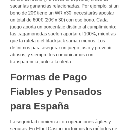
sacar las ganancias relacionadas. Por ejemplo, si un
bono de 20€ tiene un WR x30, necesitarás apostar
un total de 600€ (20€ x 30) con ese bono. Cada
juego aporta un porcentaje distinto al cumplimiento:
las tragamonedas suelen aportar el 100%, mientras
que la ruleta o el blackjack suman menos. Los
definimos para asegurar un juego justo y prevenir
abusos, y siempre los comunicamos con
transparencia junto a la oferta.
Formas de Pago
Fiables y Pensados
para España
La seguridad comienza con operaciones ágiles y
seguras. En Efbet Casino, incluimos los métodos de