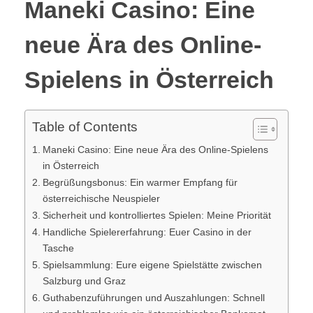
Maneki Casino: Eine
neue Ära des Online-
Spielens in Österreich
Table of Contents
Maneki Casino: Eine neue Ära des Online-Spielens
in Österreich
Begrüßungsbonus: Ein warmer Empfang für
österreichische Neuspieler
Sicherheit und kontrolliertes Spielen: Meine Priorität
Handliche Spielererfahrung: Euer Casino in der
Tasche
Spielsammlung: Eure eigene Spielstätte zwischen
Salzburg und Graz
Guthabenzuführungen und Auszahlungen: Schnell