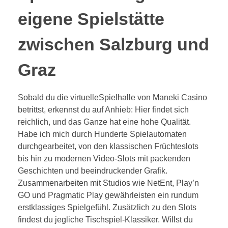
eigene Spielstätte
zwischen Salzburg und
Graz
Sobald du die virtuelleSpielhalle von Maneki Casino
betrittst, erkennst du auf Anhieb: Hier findet sich
reichlich, und das Ganze hat eine hohe Qualität.
Habe ich mich durch Hunderte Spielautomaten
durchgearbeitet, von den klassischen Früchteslots
bis hin zu modernen Video-Slots mit packenden
Geschichten und beeindruckender Grafik.
Zusammenarbeiten mit Studios wie NetEnt, Play’n
GO und Pragmatic Play gewährleisten ein rundum
erstklassiges Spielgefühl. Zusätzlich zu den Slots
findest du jegliche Tischspiel-Klassiker. Willst du