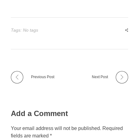
Tags: No tags
Previous Post
Next Post
Add a Comment
Your email address will not be published. Required
fields are marked *