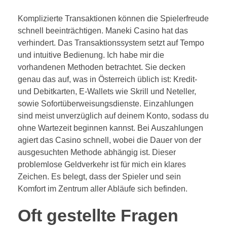
Komplizierte Transaktionen können die Spielerfreude
schnell beeinträchtigen. Maneki Casino hat das
verhindert. Das Transaktionssystem setzt auf Tempo
und intuitive Bedienung. Ich habe mir die
vorhandenen Methoden betrachtet. Sie decken
genau das auf, was in Österreich üblich ist: Kredit-
und Debitkarten, E-Wallets wie Skrill und Neteller,
sowie Sofortüberweisungsdienste. Einzahlungen
sind meist unverzüglich auf deinem Konto, sodass du
ohne Wartezeit beginnen kannst. Bei Auszahlungen
agiert das Casino schnell, wobei die Dauer von der
ausgesuchten Methode abhängig ist. Dieser
problemlose Geldverkehr ist für mich ein klares
Zeichen. Es belegt, dass der Spieler und sein
Komfort im Zentrum aller Abläufe sich befinden.
Oft gestellte Fragen