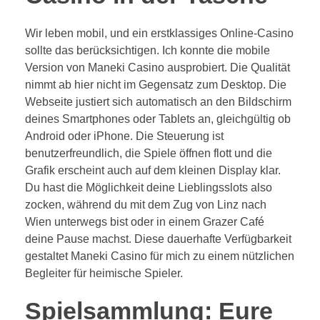
Wir leben mobil, und ein erstklassiges Online-Casino
sollte das berücksichtigen. Ich konnte die mobile
Version von Maneki Casino ausprobiert. Die Qualität
nimmt ab hier nicht im Gegensatz zum Desktop. Die
Webseite justiert sich automatisch an den Bildschirm
deines Smartphones oder Tablets an, gleichgültig ob
Android oder iPhone. Die Steuerung ist
benutzerfreundlich, die Spiele öffnen flott und die
Grafik erscheint auch auf dem kleinen Display klar.
Du hast die Möglichkeit deine Lieblingsslots also
zocken, während du mit dem Zug von Linz nach
Wien unterwegs bist oder in einem Grazer Café
deine Pause machst. Diese dauerhafte Verfügbarkeit
gestaltet Maneki Casino für mich zu einem nützlichen
Begleiter für heimische Spieler.
Spielsammlung: Eure