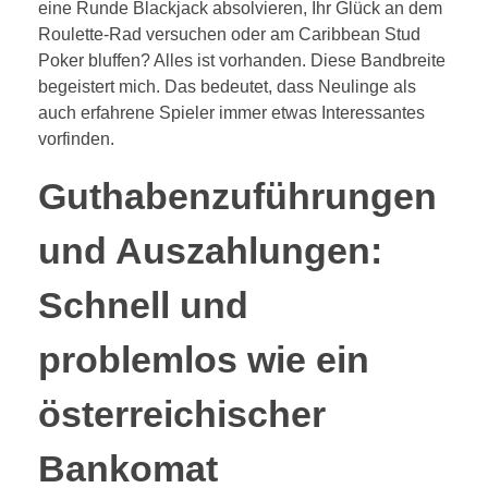
eine Runde Blackjack absolvieren, Ihr Glück an dem
Roulette-Rad versuchen oder am Caribbean Stud
Poker bluffen? Alles ist vorhanden. Diese Bandbreite
begeistert mich. Das bedeutet, dass Neulinge als
auch erfahrene Spieler immer etwas Interessantes
vorfinden.
Guthabenzuführungen
und Auszahlungen:
Schnell und
problemlos wie ein
österreichischer
Bankomat