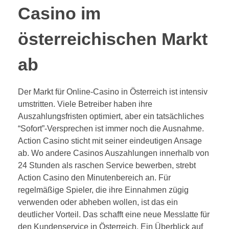
Casino im
österreichischen Markt
ab
Der Markt für Online-Casino in Österreich ist intensiv
umstritten. Viele Betreiber haben ihre
Auszahlungsfristen optimiert, aber ein tatsächliches
“Sofort”-Versprechen ist immer noch die Ausnahme.
Action Casino sticht mit seiner eindeutigen Ansage
ab. Wo andere Casinos Auszahlungen innerhalb von
24 Stunden als raschen Service bewerben, strebt
Action Casino den Minutenbereich an. Für
regelmäßige Spieler, die ihre Einnahmen zügig
verwenden oder abheben wollen, ist das ein
deutlicher Vorteil. Das schafft eine neue Messlatte für
den Kundenservice in Österreich. Ein Überblick auf