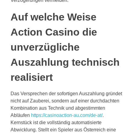
Verzögerungen vermeiden.
Auf welche Weise
Action Casino die
unverzügliche
Auszahlung technisch
realisiert
Das Versprechen der sofortigen Auszahlung gründet
nicht auf Zauberei, sondern auf einer durchdachten
Kombination aus Technik und abgestimmten
Abläufen
https://casinoaction-au.com/de-at/
.
Kernstück ist die vollständig automatisierte
Abwicklung. Stellt ein Spieler aus Österreich eine