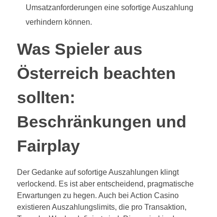
Umsatzanforderungen eine sofortige Auszahlung
verhindern können.
Was Spieler aus
Österreich beachten
sollten:
Beschränkungen und
Fairplay
Der Gedanke auf sofortige Auszahlungen klingt
verlockend. Es ist aber entscheidend, pragmatische
Erwartungen zu hegen. Auch bei Action Casino
existieren Auszahlungslimits, die pro Transaktion,