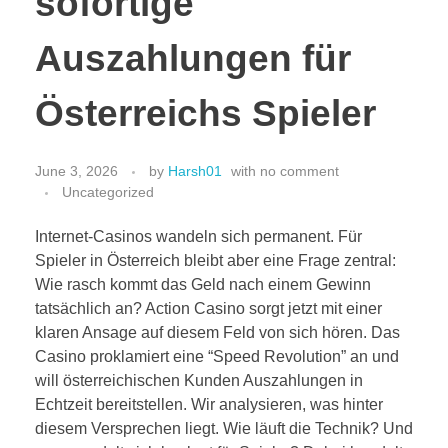
sofortige
Auszahlungen für
Österreichs Spieler
June 3, 2026
by
Harsh01
with
no comment
Uncategorized
Internet-Casinos wandeln sich permanent. Für
Spieler in Österreich bleibt aber eine Frage zentral:
Wie rasch kommt das Geld nach einem Gewinn
tatsächlich an? Action Casino sorgt jetzt mit einer
klaren Ansage auf diesem Feld von sich hören. Das
Casino proklamiert eine “Speed Revolution” an und
will österreichischen Kunden Auszahlungen in
Echtzeit bereitstellen. Wir analysieren, was hinter
diesem Versprechen liegt. Wie läuft die Technik? Und