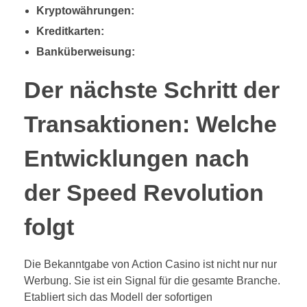
Kryptowährungen:
Kreditkarten:
Banküberweisung:
Der nächste Schritt der
Transaktionen: Welche
Entwicklungen nach
der Speed Revolution
folgt
Die Bekanntgabe von Action Casino ist nicht nur nur
Werbung. Sie ist ein Signal für die gesamte Branche.
Etabliert sich das Modell der sofortigen