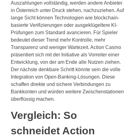
Auszahlungen vollständig, werden andere Anbieter
in Österreich unter Druck stehen, nachzuziehen. Auf
lange Sicht können Technologien wie blockchain-
basierte Verifizierungen oder ausgeklügeltere KI-
Prüfungen zum Standard avancieren. Für Spieler
bedeutet dieser Trend mehr Kontrolle, mehr
Transparenz und weniger Wartezeit. Action Casino
präsentiert sich mit der Initiative als Vorreiter einer
Entwicklung, von der am Ende alle Nutzen ziehen.
Der nächste denkbare Schritt könnte sein die volle
Integration von Open-Banking-Lösungen. Diese
schaffen direkte und sichere Verbindungen zu
Bankkonten und würden weitere Zwischenstationen
überflüssig machen.
Vergleich: So
schneidet Action