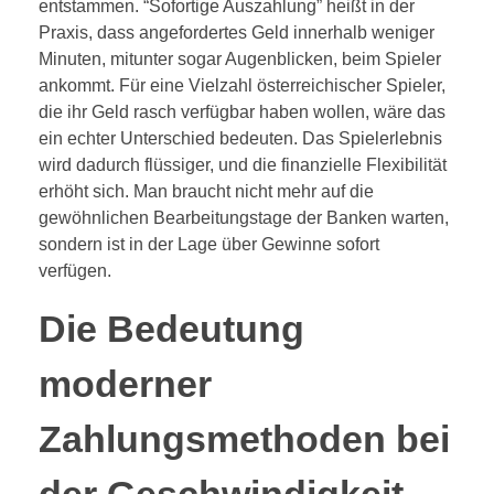
entstammen. “Sofortige Auszahlung” heißt in der
Praxis, dass angefordertes Geld innerhalb weniger
Minuten, mitunter sogar Augenblicken, beim Spieler
ankommt. Für eine Vielzahl österreichischer Spieler,
die ihr Geld rasch verfügbar haben wollen, wäre das
ein echter Unterschied bedeuten. Das Spielerlebnis
wird dadurch flüssiger, und die finanzielle Flexibilität
erhöht sich. Man braucht nicht mehr auf die
gewöhnlichen Bearbeitungstage der Banken warten,
sondern ist in der Lage über Gewinne sofort
verfügen.
Die Bedeutung
moderner
Zahlungsmethoden bei