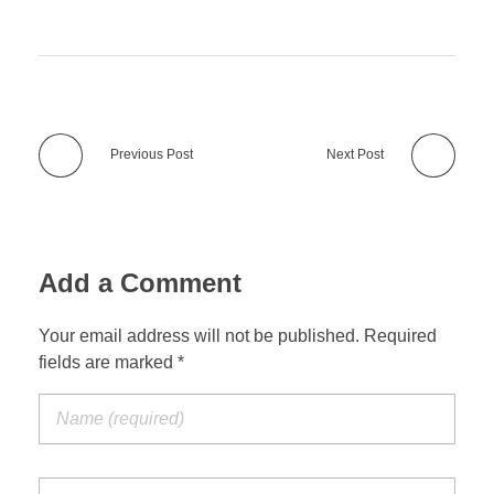
Previous Post
Next Post
Add a Comment
Your email address will not be published. Required
fields are marked *