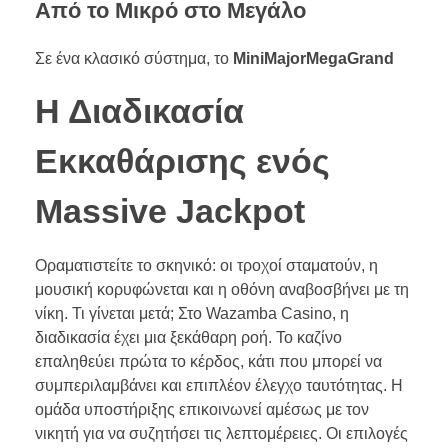
Από το Μικρό στο Μεγάλο
Σε ένα κλασικό σύστημα, το
Mini
Major
Mega
Grand
Η Διαδικασία
Εκκαθάρισης ενός
Massive Jackpot
Οραματιστείτε το σκηνικό: οι τροχοί σταματούν, η
μουσική κορυφώνεται και η οθόνη αναβοσβήνει με τη
νίκη. Τι γίνεται μετά; Στο Wazamba Casino, η
διαδικασία έχει μια ξεκάθαρη ροή. Το καζίνο
επαληθεύει πρώτα το κέρδος, κάτι που μπορεί να
συμπεριλαμβάνει και επιπλέον έλεγχο ταυτότητας. Η
ομάδα υποστήριξης επικοινωνεί αμέσως με τον
νικητή για να συζητήσει τις λεπτομέρειες. Οι επιλογές