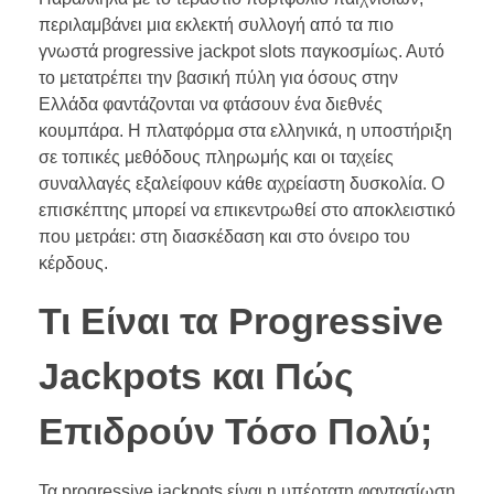
περιλαμβάνει μια εκλεκτή συλλογή από τα πιο
γνωστά progressive jackpot slots παγκοσμίως. Αυτό
το μετατρέπει την βασική πύλη για όσους στην
Ελλάδα φαντάζονται να φτάσουν ένα διεθνές
κουμπάρα. Η πλατφόρμα στα ελληνικά, η υποστήριξη
σε τοπικές μεθόδους πληρωμής και οι ταχείες
συναλλαγές εξαλείφουν κάθε αχρείαστη δυσκολία. Ο
επισκέπτης μπορεί να επικεντρωθεί στο αποκλειστικό
που μετράει: στη διασκέδαση και στο όνειρο του
κέρδους.
Τι Είναι τα Progressive
Jackpots και Πώς
Επιδρούν Τόσο Πολύ;
Τα progressive jackpots είναι η υπέρτατη φαντασίωση