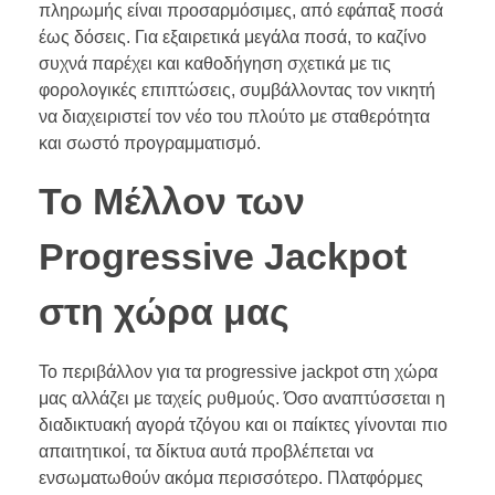
πληρωμής είναι προσαρμόσιμες, από εφάπαξ ποσά
έως δόσεις. Για εξαιρετικά μεγάλα ποσά, το καζίνο
συχνά παρέχει και καθοδήγηση σχετικά με τις
φορολογικές επιπτώσεις, συμβάλλοντας τον νικητή
να διαχειριστεί τον νέο του πλούτο με σταθερότητα
και σωστό προγραμματισμό.
Το Μέλλον των
Progressive Jackpot
στη χώρα μας
Το περιβάλλον για τα progressive jackpot στη χώρα
μας αλλάζει με ταχείς ρυθμούς. Όσο αναπτύσσεται η
διαδικτυακή αγορά τζόγου και οι παίκτες γίνονται πιο
απαιτητικοί, τα δίκτυα αυτά προβλέπεται να
ενσωματωθούν ακόμα περισσότερο. Πλατφόρμες