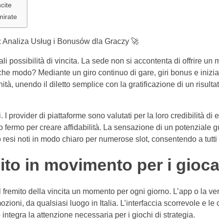
cite
mirate
 possibilità di vincita. La sede non si accontenta di offrire un
che modo? Mediante un giro continuo di gare, giri bonus e iniziat
ità, unendo il diletto semplice con la gratificazione di un risulta
. I provider di piattaforme sono valutati per la loro credibilità 
to fermo per creare affidabilità. La sensazione di un potenzi
si noti in modo chiaro per numerose slot, consentendo a tutti di
ito in movimento per i giocat
 fremito della vincita un momento per ogni giorno. L’app o la ve
mozioni, da qualsiasi luogo in Italia. L’interfaccia scorrevole e l
ntegra la attenzione necessaria per i giochi di strategia.