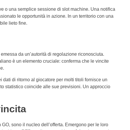
ve o una semplice sessione di slot machine. Una notifica
ionato le opportunità in azione. In un territorio con una
le lieto fine.
 emessa da un’autorità di regolazione riconosciuta.
aliano è un elemento cruciale: conferma che le vincite
le.
ati di ritorno al giocatore per molti titoli fornisce un
o statistico coincide alle sue previsioni. Un approccio
incita
y’n GO, sono il nucleo dell’offerta. Emergono per le loro