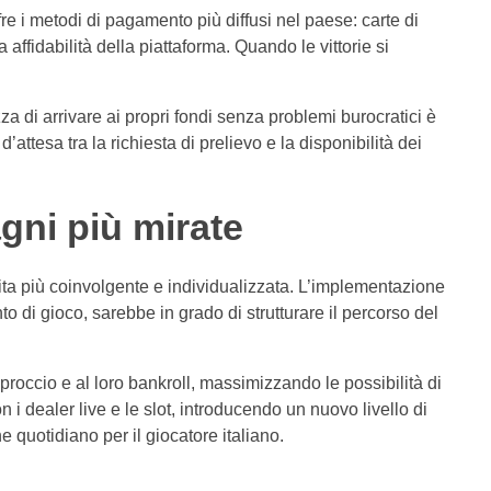
ffre i metodi di pagamento più diffusi nel paese: carte di
 affidabilità della piattaforma. Quando le vittorie si
a di arrivare ai propri fondi senza problemi burocratici è
’attesa tra la richiesta di prelievo e la disponibilità dei
gni più mirate
cita più coinvolgente e individualizzata. L’implementazione
 di gioco, sarebbe in grado di strutturare il percorso del
pproccio e al loro bankroll, massimizzando le possibilità di
 i dealer live e le slot, introducendo un nuovo livello di
quotidiano per il giocatore italiano.