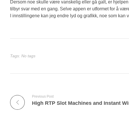
Dersom noe skulle være vanskelig eller gå galt, er hjelpen 
tilbyr svar med en gang. Selve appen er utformet for å være 
I innstillingene kan jeg endre lyd og grafikk, noe som kan 
Tags: No tags
Previous Post