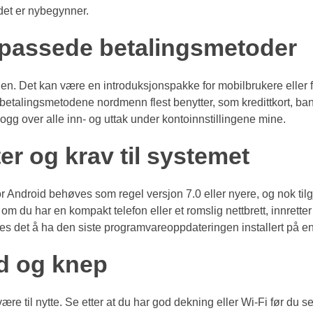
 det er nybegynner.
lpassede betalingsmetoder
den. Det kan være en introduksjonspakke for mobilbrukere eller f
etalingsmetodene nordmenn flest benytter, som kredittkort, ba
logg over alle inn- og uttak under kontoinnstillingene mine.
r og krav til systemet
 Android behøves som regel versjon 7.0 eller nyere, og nok tilg
om du har en kompakt telefon eller et romslig nettbrett, innrette
les det å ha den siste programvareoppdateringen installert på e
åd og knep
re til nytte. Se etter at du har god dekning eller Wi-Fi før du set