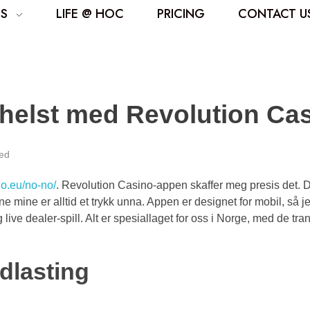
ES
LIFE @ HOC
PRICING
CONTACT U
 helst med Revolution Ca
ed
no.eu/no-no/
. Revolution Casino-appen skaffer meg presis det. De
e mine er alltid et trykk unna. Appen er designet for mobil, så je
og live dealer-spill. Alt er spesiallaget for oss i Norge, med de
edlasting