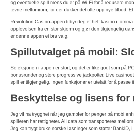
og eventuelle spill mens du er på Wi-Fi for å redusere mobi
jevne mellomrom, for der dukker det ofte opp nye tilbud. Et s
Revolution Casino-appen tilbyr deg et helt kasino i lomma.
opplevelsen fra en stor skjerm og gjør den tilgjengelig uans
er denne appen et bra valg.
Spillutvalget på mobil: Sl
Seleksjonen i appen er stort, og det er like godt som på PC
bonusrunder og store progressive jackpotter. Live casinoet 
spill er tilgjengelig. Ingen funksjoner er utelatt for å passe 
Beskyttelse og lisens for 
Jeg vil ha trygghet når jeg gambler for penger på mobilen
spilleren har rettigheter. All data som transporteres mello
Jeg kan trygt bruke norske løsninger som støtter BankID, i 