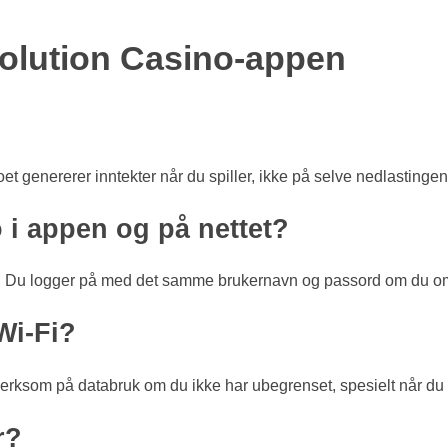
olution Casino-appen
et genererer inntekter når du spiller, ikke på selve nedlastingen
 i appen og på nettet?
men. Du logger på med det samme brukernavn og passord om du om 
Wi-Fi?
rksom på databruk om du ikke har ubegrenset, spesielt når du sp
r?