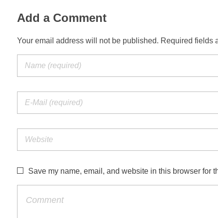
Add a Comment
Your email address will not be published. Required fields 
Save my name, email, and website in this browser for t