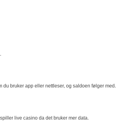
.
du bruker app eller nettleser, og saldoen følger med.
iller live casino da det bruker mer data.