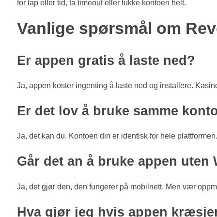
for tap eller tid, ta timeout eller lukke kontoen helt.
Vanlige spørsmål om Rev
Er appen gratis å laste ned?
Ja, appen koster ingenting å laste ned og installere. Kasino
Er det lov å bruke samme konto
Ja, det kan du. Kontoen din er identisk for hele plattfor
Går det an å bruke appen uten 
Ja, det gjør den, den fungerer på mobilnett. Men vær oppme
Hva gjør jeg hvis appen kræsje