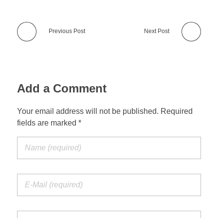
Previous Post
Next Post
Add a Comment
Your email address will not be published. Required
fields are marked *