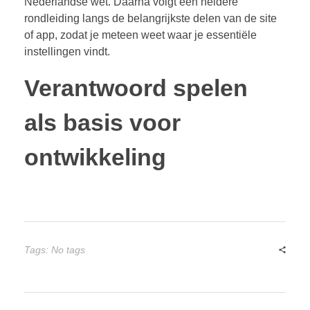
Nederlandse wet. Daarna volgt een heldere
rondleiding langs de belangrijkste delen van de site
of app, zodat je meteen weet waar je essentiële
instellingen vindt.
Verantwoord spelen
als basis voor
ontwikkeling
Tags: No tags