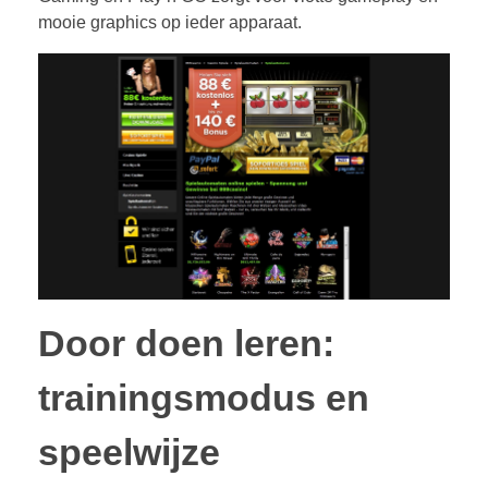
mooie graphics op ieder apparaat.
Door doen leren:
trainingsmodus en
speelwijze