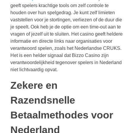
geeft spelers krachtige tools om zelf controle te
houden over hun spelgedrag. Je kunt zelf limieten
vaststellen voor je stortingen, verliezen of de duur die
je speelt. Ook heb je de optie om een time-out aan te
vragen of jezelf uit te sluiten. Het casino geeft heldere
informatie en directe links naar organisaties voor
verantwoord spelen, zoals het Nederlandse CRUKS.
Het is een helder signaal dat Bizzo Casino zijn
verantwoordelijkheid tegenover spelers in Nederland
niet lichtvaardig opvat.
Zekere en
Razendsnelle
Betaalmethodes voor
Nederland