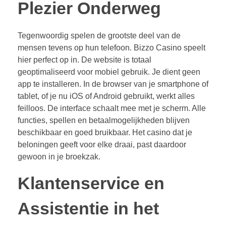
Plezier Onderweg
Tegenwoordig spelen de grootste deel van de
mensen tevens op hun telefoon. Bizzo Casino speelt
hier perfect op in. De website is totaal
geoptimaliseerd voor mobiel gebruik. Je dient geen
app te installeren. In de browser van je smartphone of
tablet, of je nu iOS of Android gebruikt, werkt alles
feilloos. De interface schaalt mee met je scherm. Alle
functies, spellen en betaalmogelijkheden blijven
beschikbaar en goed bruikbaar. Het casino dat je
beloningen geeft voor elke draai, past daardoor
gewoon in je broekzak.
Klantenservice en
Assistentie in het