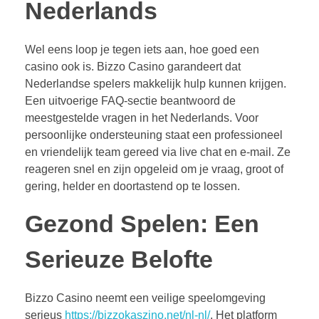
Nederlands
Wel eens loop je tegen iets aan, hoe goed een
casino ook is. Bizzo Casino garandeert dat
Nederlandse spelers makkelijk hulp kunnen krijgen.
Een uitvoerige FAQ-sectie beantwoord de
meestgestelde vragen in het Nederlands. Voor
persoonlijke ondersteuning staat een professioneel
en vriendelijk team gereed via live chat en e-mail. Ze
reageren snel en zijn opgeleid om je vraag, groot of
gering, helder en doortastend op te lossen.
Gezond Spelen: Een
Serieuze Belofte
Bizzo Casino neemt een veilige speelomgeving
serieus
https://bizzokaszino.net/nl-nl/
. Het platform