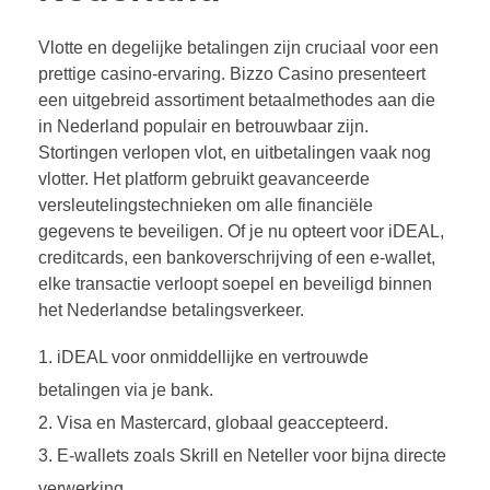
Vlotte en degelijke betalingen zijn cruciaal voor een
prettige casino-ervaring. Bizzo Casino presenteert
een uitgebreid assortiment betaalmethodes aan die
in Nederland populair en betrouwbaar zijn.
Stortingen verlopen vlot, en uitbetalingen vaak nog
vlotter. Het platform gebruikt geavanceerde
versleutelingstechnieken om alle financiële
gegevens te beveiligen. Of je nu opteert voor iDEAL,
creditcards, een bankoverschrijving of een e-wallet,
elke transactie verloopt soepel en beveiligd binnen
het Nederlandse betalingsverkeer.
iDEAL voor onmiddellijke en vertrouwde
betalingen via je bank.
Visa en Mastercard, globaal geaccepteerd.
E-wallets zoals Skrill en Neteller voor bijna directe
verwerking.