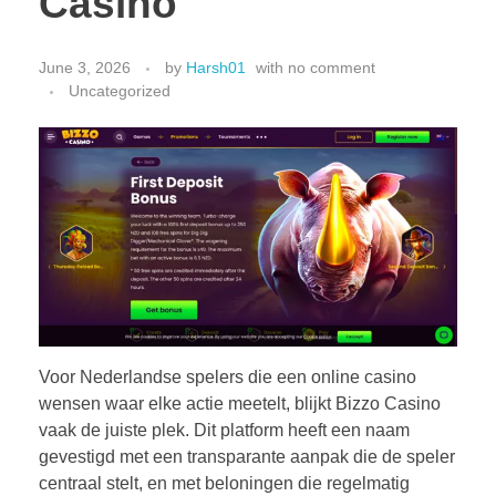
Casino
June 3, 2026
by
Harsh01
with
no comment
Uncategorized
Voor Nederlandse spelers die een online casino
wensen waar elke actie meetelt, blijkt Bizzo Casino
vaak de juiste plek. Dit platform heeft een naam
gevestigd met een transparante aanpak die de speler
centraal stelt, en met beloningen die regelmatig