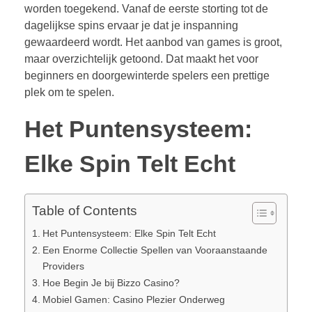
worden toegekend. Vanaf de eerste storting tot de
dagelijkse spins ervaar je dat je inspanning
gewaardeerd wordt. Het aanbod van games is groot,
maar overzichtelijk getoond. Dat maakt het voor
beginners en doorgewinterde spelers een prettige
plek om te spelen.
Het Puntensysteem:
Elke Spin Telt Echt
Table of Contents
Het Puntensysteem: Elke Spin Telt Echt
Een Enorme Collectie Spellen van Vooraanstaande
Providers
Hoe Begin Je bij Bizzo Casino?
Mobiel Gamen: Casino Plezier Onderweg