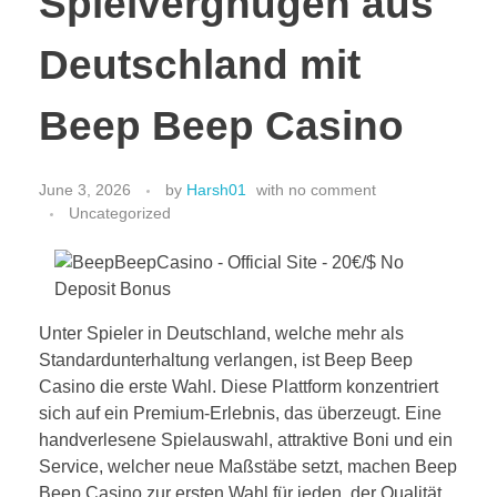
Spielvergnügen aus
Deutschland mit
Beep Beep Casino
June 3, 2026
by
Harsh01
with
no comment
Uncategorized
Unter Spieler in Deutschland, welche mehr als
Standardunterhaltung verlangen, ist Beep Beep
Casino die erste Wahl. Diese Plattform konzentriert
sich auf ein Premium-Erlebnis, das überzeugt. Eine
handverlesene Spielauswahl, attraktive Boni und ein
Service, welcher neue Maßstäbe setzt, machen Beep
Beep Casino zur ersten Wahl für jeden, der Qualität,