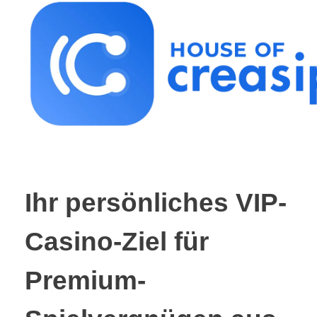
Best Influencer Marketing Agency
Ihr persönliches VIP-
Casino-Ziel für
Premium-