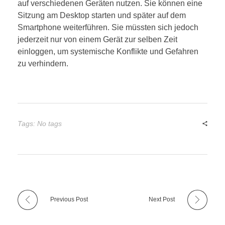
auf verschiedenen Geräten nutzen. Sie können eine
Sitzung am Desktop starten und später auf dem
Smartphone weiterführen. Sie müssten sich jedoch
jederzeit nur von einem Gerät zur selben Zeit
einloggen, um systemische Konflikte und Gefahren
zu verhindern.
Tags: No tags
Previous Post
Next Post