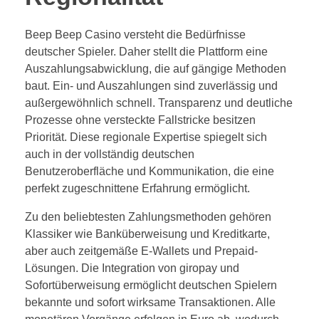
Beep Beep Casino versteht die Bedürfnisse
deutscher Spieler. Daher stellt die Plattform eine
Auszahlungsabwicklung, die auf gängige Methoden
baut. Ein- und Auszahlungen sind zuverlässig und
außergewöhnlich schnell. Transparenz und deutliche
Prozesse ohne versteckte Fallstricke besitzen
Priorität. Diese regionale Expertise spiegelt sich
auch in der vollständig deutschen
Benutzeroberfläche und Kommunikation, die eine
perfekt zugeschnittene Erfahrung ermöglicht.
Zu den beliebtesten Zahlungsmethoden gehören
Klassiker wie Banküberweisung und Kreditkarte,
aber auch zeitgemäße E-Wallets und Prepaid-
Lösungen. Die Integration von giropay und
Sofortüberweisung ermöglicht deutschen Spielern
bekannte und sofort wirksame Transaktionen. Alle