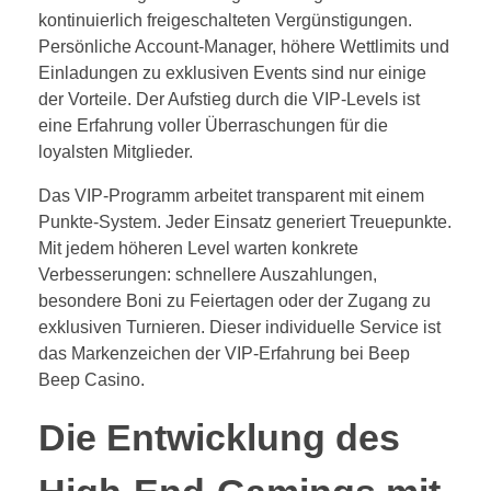
kontinuierlich freigeschalteten Vergünstigungen.
Persönliche Account-Manager, höhere Wettlimits und
Einladungen zu exklusiven Events sind nur einige
der Vorteile. Der Aufstieg durch die VIP-Levels ist
eine Erfahrung voller Überraschungen für die
loyalsten Mitglieder.
Das VIP-Programm arbeitet transparent mit einem
Punkte-System. Jeder Einsatz generiert Treuepunkte.
Mit jedem höheren Level warten konkrete
Verbesserungen: schnellere Auszahlungen,
besondere Boni zu Feiertagen oder der Zugang zu
exklusiven Turnieren. Dieser individuelle Service ist
das Markenzeichen der VIP-Erfahrung bei Beep
Beep Casino.
Die Entwicklung des