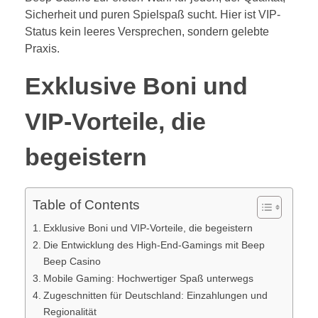
Sicherheit und puren Spielspaß sucht. Hier ist VIP-
Status kein leeres Versprechen, sondern gelebte
Praxis.
Exklusive Boni und
VIP-Vorteile, die
begeistern
Table of Contents
Exklusive Boni und VIP-Vorteile, die begeistern
Die Entwicklung des High-End-Gamings mit Beep
Beep Casino
Mobile Gaming: Hochwertiger Spaß unterwegs
Zugeschnitten für Deutschland: Einzahlungen und
Regionalität