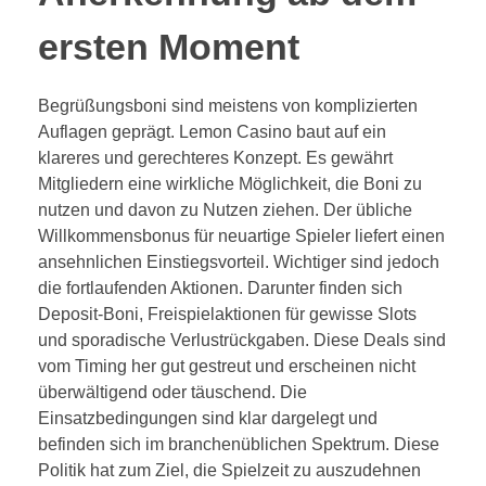
ersten Moment
Begrüßungsboni sind meistens von komplizierten
Auflagen geprägt. Lemon Casino baut auf ein
klareres und gerechteres Konzept. Es gewährt
Mitgliedern eine wirkliche Möglichkeit, die Boni zu
nutzen und davon zu Nutzen ziehen. Der übliche
Willkommensbonus für neuartige Spieler liefert einen
ansehnlichen Einstiegsvorteil. Wichtiger sind jedoch
die fortlaufenden Aktionen. Darunter finden sich
Deposit-Boni, Freispielaktionen für gewisse Slots
und sporadische Verlustrückgaben. Diese Deals sind
vom Timing her gut gestreut und erscheinen nicht
überwältigend oder täuschend. Die
Einsatzbedingungen sind klar dargelegt und
befinden sich im branchenüblichen Spektrum. Diese
Politik hat zum Ziel, die Spielzeit zu auszudehnen