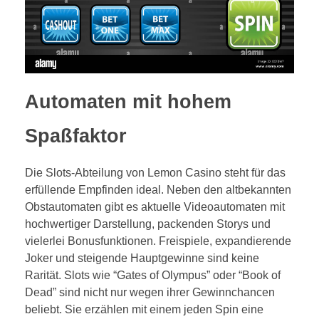
Automaten mit hohem
Spaßfaktor
Die Slots-Abteilung von Lemon Casino steht für das
erfüllende Empfinden ideal. Neben den altbekannten
Obstautomaten gibt es aktuelle Videoautomaten mit
hochwertiger Darstellung, packenden Storys und
vielerlei Bonusfunktionen. Freispiele, expandierende
Joker und steigende Hauptgewinne sind keine
Rarität. Slots wie “Gates of Olympus” oder “Book of
Dead” sind nicht nur wegen ihrer Gewinnchancen
beliebt. Sie erzählen mit einem jeden Spin eine