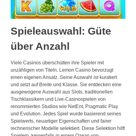
Spieleauswahl: Güte
über Anzahl
Viele Casinos überschütten ihre Spieler mit
unzähligen von Titeln. Lemon Casino bevorzugt
einen eigenen Ansatz. Seine Auswahl ist kuratiert
und setzt auf Breite und Klasse. Sie entdecken eine
ausgewogene Auswahl aus Slots, traditionellen
Tischklassikern und Live-Casinospielen von
renommierten Studios wie NetEnt, Pragmatic Play
und Evolution. Jedes Spiel wurde basierend seines
Spielwerts, neuartiger Eigenschaften und fairer
rechnerischer Modelle selektiert. Diese Selektion hilft
Spielern, keinesfalls in einem Ozean von