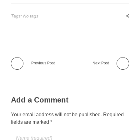
Tags: No tags
Previous Post
Next Post
Add a Comment
Your email address will not be published. Required
fields are marked *