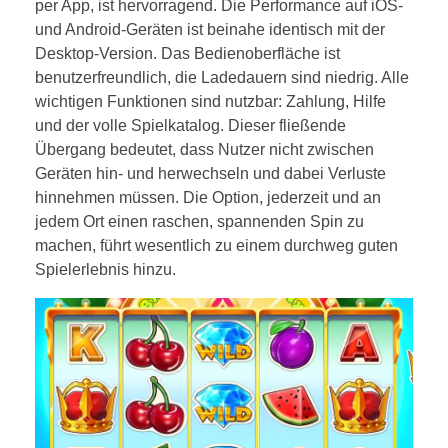
per App, ist hervorragend. Die Performance auf iOS-
und Android-Geräten ist beinahe identisch mit der
Desktop-Version. Das Bedienoberfläche ist
benutzerfreundlich, die Ladedauern sind niedrig. Alle
wichtigen Funktionen sind nutzbar: Zahlung, Hilfe
und der volle Spielkatalog. Dieser fließende
Übergang bedeutet, dass Nutzer nicht zwischen
Geräten hin- und herwechseln und dabei Verluste
hinnehmen müssen. Die Option, jederzeit und an
jedem Ort einen raschen, spannenden Spin zu
machen, führt wesentlich zu einem durchweg guten
Spielerlebnis hinzu.