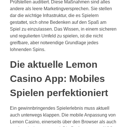
Prüfstellen auditiert. Diese Maßnahmen sind alles
andere als leere Marketingversprechen. Sie stellen
dar die wichtige Infrastruktur, die es Spielern
gestattet, sich ohne Bedenken auf den Spaß am
Spiel zu einzulassen. Das Wissen, in einem sicheren
und regulierten Umfeld zu spielen, ist die nicht
greifbare, aber notwendige Grundlage jedes
lohnenden Spins.
Die aktuelle Lemon
Casino App: Mobiles
Spielen perfektioniert
Ein gewinnbringendes Spielerlebnis muss aktuell
auch unterwegs klappen. Die mobile Anpassung von
Lemon Casino, einerseits über den Browser als auch