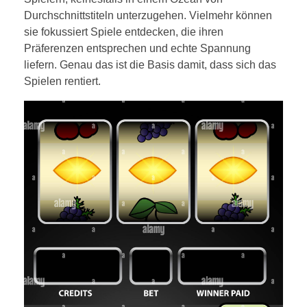
Durchschnittstiteln unterzugehen. Vielmehr können
sie fokussiert Spiele entdecken, die ihren
Präferenzen entsprechen und echte Spannung
liefern. Genau das ist die Basis damit, dass sich das
Spielen rentiert.