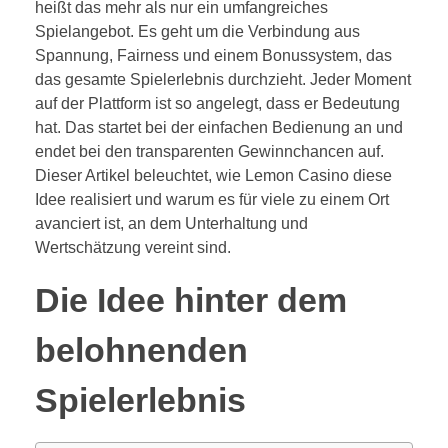
heißt das mehr als nur ein umfangreiches
Spielangebot. Es geht um die Verbindung aus
Spannung, Fairness und einem Bonussystem, das
das gesamte Spielerlebnis durchzieht. Jeder Moment
auf der Plattform ist so angelegt, dass er Bedeutung
hat. Das startet bei der einfachen Bedienung an und
endet bei den transparenten Gewinnchancen auf.
Dieser Artikel beleuchtet, wie Lemon Casino diese
Idee realisiert und warum es für viele zu einem Ort
avanciert ist, an dem Unterhaltung und
Wertschätzung vereint sind.
Die Idee hinter dem
belohnenden
Spielerlebnis