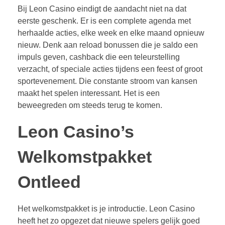
Bij Leon Casino eindigt de aandacht niet na dat
eerste geschenk. Er is een complete agenda met
herhaalde acties, elke week en elke maand opnieuw
nieuw. Denk aan reload bonussen die je saldo een
impuls geven, cashback die een teleurstelling
verzacht, of speciale acties tijdens een feest of groot
sportevenement. Die constante stroom van kansen
maakt het spelen interessant. Het is een
beweegreden om steeds terug te komen.
Leon Casino’s
Welkomstpakket
Ontleed
Het welkomstpakket is je introductie. Leon Casino
heeft het zo opgezet dat nieuwe spelers gelijk goed