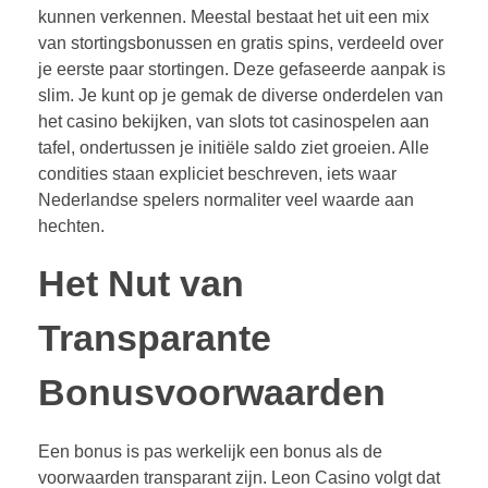
kunnen verkennen. Meestal bestaat het uit een mix
van stortingsbonussen en gratis spins, verdeeld over
je eerste paar stortingen. Deze gefaseerde aanpak is
slim. Je kunt op je gemak de diverse onderdelen van
het casino bekijken, van slots tot casinospelen aan
tafel, ondertussen je initiële saldo ziet groeien. Alle
condities staan expliciet beschreven, iets waar
Nederlandse spelers normaliter veel waarde aan
hechten.
Het Nut van
Transparante
Bonusvoorwaarden
Een bonus is pas werkelijk een bonus als de
voorwaarden transparant zijn. Leon Casino volgt dat