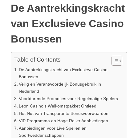
De Aantrekkingskracht
van Exclusieve Casino
Bonussen
Table of Contents
De Aantrekkingskracht van Exclusieve Casino
Bonussen
Veilig en Verantwoordelijk Bonusgebruik in
Nederland
Voortdurende Promoties voor Regelmatige Spelers
Leon Casino’s Welkomstpakket Ontleed
Het Nut van Transparante Bonusvoorwaarden
VIP Programma en Hoge Roller Aanbiedingen
Aanbiedingen voor Live Spellen en
Sportweddenschappen