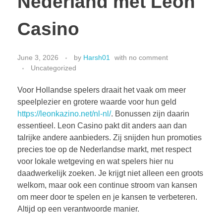
Nederland met Leon
Casino
June 3, 2026
by
Harsh01
with
no comment
Uncategorized
Voor Hollandse spelers draait het vaak om meer
speelplezier en grotere waarde voor hun geld
https://leonkazino.net/nl-nl/
. Bonussen zijn daarin
essentieel. Leon Casino pakt dit anders aan dan
talrijke andere aanbieders. Zij snijden hun promoties
precies toe op de Nederlandse markt, met respect
voor lokale wetgeving en wat spelers hier nu
daadwerkelijk zoeken. Je krijgt niet alleen een groots
welkom, maar ook een continue stroom van kansen
om meer door te spelen en je kansen te verbeteren.
Altijd op een verantwoorde manier.