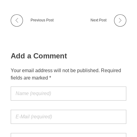
Previous Post
Next Post
Add a Comment
Your email address will not be published. Required
fields are marked *