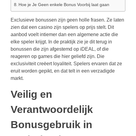
Hoe je Je Geen enkele Bonus Voorbij laat gaan
Exclusieve bonussen zijn geen holle frasen. Ze laten
zien dat een casino zijn spelers op prijs stelt. Dit
aanbod voelt intiemer dan een algemene actie die
elke speler krijgt. In de praktijk zie je dit terug in
bonussen die zijn afgestemd op iDEAL, of die
reageren op games die hier geliefd zijn. Die
exclusiviteit creëert loyaliteit. Spelers ervaren dat ze
eruit worden gepikt, en dat telt in een verzadigde
markt.
Veilig en
Verantwoordelijk
Bonusgebruik in