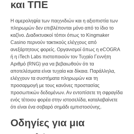
και ΤΠΕ
Η αμεροληψία των παιχνιδιών και η αξιοπιστία των
πληρωμών δεν επιβλέπονται μόνο από το ίδιο το
καζίνο. Διαδικτυακοί τόποι όπως το Kingmaker
Casino περνούν τακτικούς ελέγχους από
ανεξάρτητους φορείς. Οργανισμοί όπως η eCOGRA
ή η iTech Labs πιστοποιούν τον Τυχαίο Γεννήτη
Αριθμό (RNG) για να βεβαιωθούν ότι τα
αποτελέσματα είναι τυχαία και δίκαια. Παράλληλα,
ελέγχουν τα συστήματα πληρωμών και τη
προσαρμογή με τους κανόνες προστασίας
προσωπικών δεδομένων. Αν εντοπίσετε τη σφραγίδα
ενός τέτοιου φορέα στην ιστοσελίδα, καταλαβαίνετε
ότι είναι ένα σοβαρό σημάδι εμπιστοσύνης.
Οδηγίες για μια