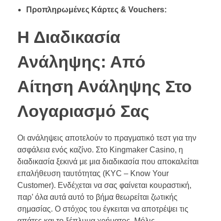
Προπληρωμένες Κάρτες & Vouchers:
Η Διαδικασία
Ανάληψης: Από
Αίτηση Ανάληψης Στο
Λογαριασμό Σας
Οι ανάληψεις αποτελούν το πραγματικό τεστ για την
ασφάλεια ενός καζίνο. Στο Kingmaker Casino, η
διαδικασία ξεκινά με μια διαδικασία που αποκαλείται
επαλήθευση ταυτότητας (KYC – Know Your
Customer). Ενδέχεται να σας φαίνεται κουραστική,
παρ’ όλα αυτά αυτό το βήμα θεωρείται ζωτικής
σημασίας. Ο στόχος του έγκειται να αποτρέψει τις
απάτες και το ξέπλυμα χρήματος. Μόλις