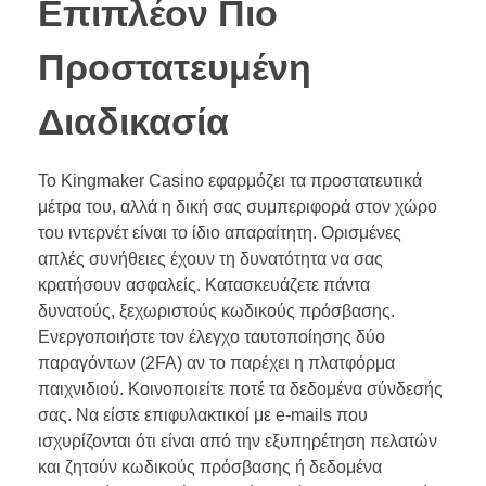
Επιπλέον Πιο
Προστατευμένη
Διαδικασία
Το Kingmaker Casino εφαρμόζει τα προστατευτικά
μέτρα του, αλλά η δική σας συμπεριφορά στον χώρο
του ιντερνέτ είναι το ίδιο απαραίτητη. Ορισμένες
απλές συνήθειες έχουν τη δυνατότητα να σας
κρατήσουν ασφαλείς. Κατασκευάζετε πάντα
δυνατούς, ξεχωριστούς κωδικούς πρόσβασης.
Ενεργοποιήστε τον έλεγχο ταυτοποίησης δύο
παραγόντων (2FA) αν το παρέχει η πλατφόρμα
παιχνιδιού. Κοινοποιείτε ποτέ τα δεδομένα σύνδεσής
σας. Να είστε επιφυλακτικοί με e-mails που
ισχυρίζονται ότι είναι από την εξυπηρέτηση πελατών
και ζητούν κωδικούς πρόσβασης ή δεδομένα