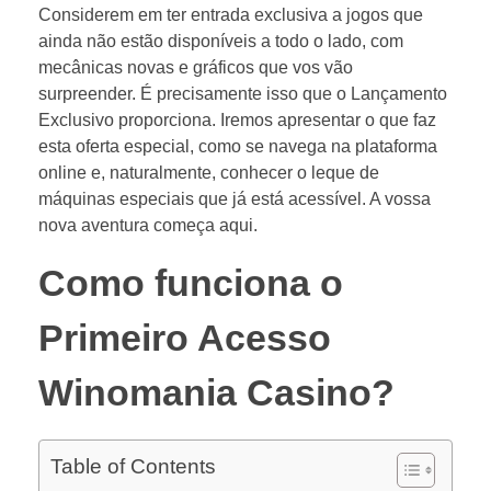
Considerem em ter entrada exclusiva a jogos que
ainda não estão disponíveis a todo o lado, com
mecânicas novas e gráficos que vos vão
surpreender. É precisamente isso que o Lançamento
Exclusivo proporciona. Iremos apresentar o que faz
esta oferta especial, como se navega na plataforma
online e, naturalmente, conhecer o leque de
máquinas especiais que já está acessível. A vossa
nova aventura começa aqui.
Como funciona o
Primeiro Acesso
Winomania Casino?
Table of Contents