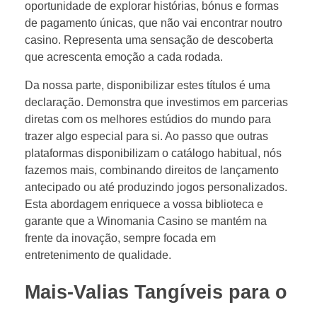
oportunidade de explorar histórias, bónus e formas
de pagamento únicas, que não vai encontrar noutro
casino. Representa uma sensação de descoberta
que acrescenta emoção a cada rodada.
Da nossa parte, disponibilizar estes títulos é uma
declaração. Demonstra que investimos em parcerias
diretas com os melhores estúdios do mundo para
trazer algo especial para si. Ao passo que outras
plataformas disponibilizam o catálogo habitual, nós
fazemos mais, combinando direitos de lançamento
antecipado ou até produzindo jogos personalizados.
Esta abordagem enriquece a vossa biblioteca e
garante que a Winomania Casino se mantém na
frente da inovação, sempre focada em
entretenimento de qualidade.
Mais-Valias Tangíveis para o