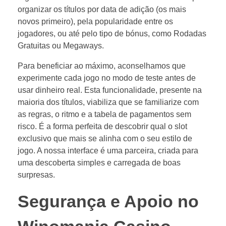
organizar os títulos por data de adição (os mais
novos primeiro), pela popularidade entre os
jogadores, ou até pelo tipo de bónus, como Rodadas
Gratuitas ou Megaways.
Para beneficiar ao máximo, aconselhamos que
experimente cada jogo no modo de teste antes de
usar dinheiro real. Esta funcionalidade, presente na
maioria dos títulos, viabiliza que se familiarize com
as regras, o ritmo e a tabela de pagamentos sem
risco. É a forma perfeita de descobrir qual o slot
exclusivo que mais se alinha com o seu estilo de
jogo. A nossa interface é uma parceira, criada para
uma descoberta simples e carregada de boas
surpresas.
Segurança e Apoio no