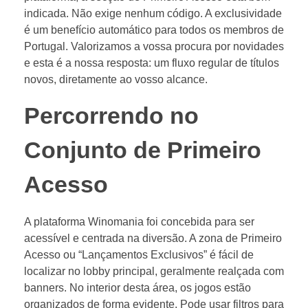
indicada. Não exige nenhum código. A exclusividade
é um benefício automático para todos os membros de
Portugal. Valorizamos a vossa procura por novidades
e esta é a nossa resposta: um fluxo regular de títulos
novos, diretamente ao vosso alcance.
Percorrendo no
Conjunto de Primeiro
Acesso
A plataforma Winomania foi concebida para ser
acessível e centrada na diversão. A zona de Primeiro
Acesso ou “Lançamentos Exclusivos” é fácil de
localizar no lobby principal, geralmente realçada com
banners. No interior desta área, os jogos estão
organizados de forma evidente. Pode usar filtros para