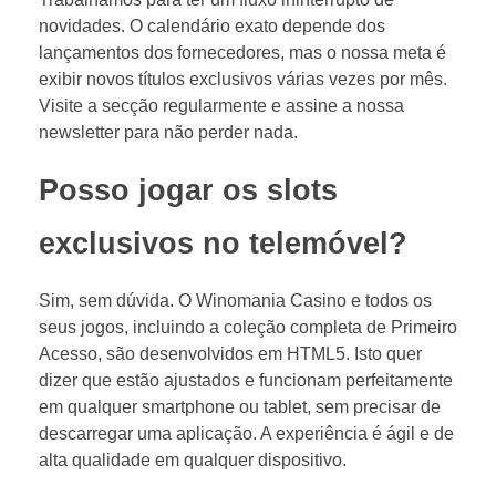
novidades. O calendário exato depende dos
lançamentos dos fornecedores, mas o nossa meta é
exibir novos títulos exclusivos várias vezes por mês.
Visite a secção regularmente e assine a nossa
newsletter para não perder nada.
Posso jogar os slots
exclusivos no telemóvel?
Sim, sem dúvida. O Winomania Casino e todos os
seus jogos, incluindo a coleção completa de Primeiro
Acesso, são desenvolvidos em HTML5. Isto quer
dizer que estão ajustados e funcionam perfeitamente
em qualquer smartphone ou tablet, sem precisar de
descarregar uma aplicação. A experiência é ágil e de
alta qualidade em qualquer dispositivo.