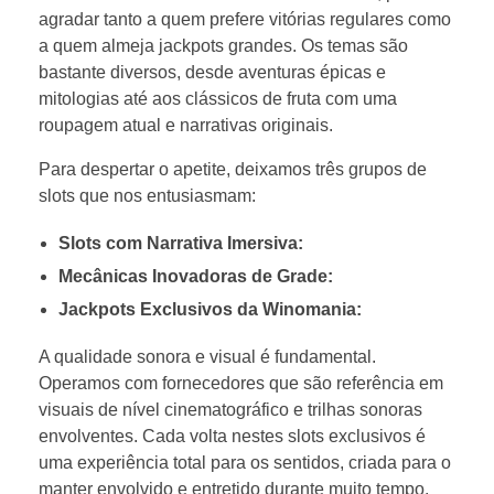
agradar tanto a quem prefere vitórias regulares como
a quem almeja jackpots grandes. Os temas são
bastante diversos, desde aventuras épicas e
mitologias até aos clássicos de fruta com uma
roupagem atual e narrativas originais.
Para despertar o apetite, deixamos três grupos de
slots que nos entusiasmam:
Slots com Narrativa Imersiva:
Mecânicas Inovadoras de Grade:
Jackpots Exclusivos da Winomania:
A qualidade sonora e visual é fundamental.
Operamos com fornecedores que são referência em
visuais de nível cinematográfico e trilhas sonoras
envolventes. Cada volta nestes slots exclusivos é
uma experiência total para os sentidos, criada para o
manter envolvido e entretido durante muito tempo.