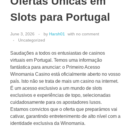
Ofertas Únicas em
Slots para Portugal
June 3, 2026
by
Harsh01
with
no comment
Uncategorized
Saudações a todos os entusiastas de casinos
virtuais em Portugal. Temos uma informação
fantástica para anunciar: o Primeiro Acesso
Winomania Casino está oficialmente aberto no vosso
país. Isto não se trata de mais um casino na internet.
É um acesso exclusivo a um mundo de slots
exclusivos e experiências de topo, selecionadas
cuidadosamente para os apostadores lusos.
Estamos convictos que o oferta que preparámos vai
cativar, garantindo entretenimento de alto nível com a
identidade exclusiva da Winomania.