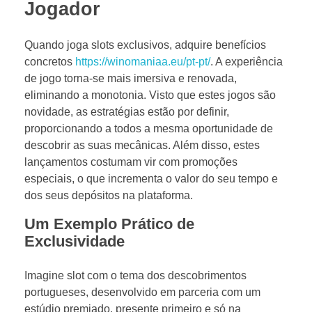
Jogador
Quando joga slots exclusivos, adquire benefícios
concretos
https://winomaniaa.eu/pt-pt/
. A experiência
de jogo torna-se mais imersiva e renovada,
eliminando a monotonia. Visto que estes jogos são
novidade, as estratégias estão por definir,
proporcionando a todos a mesma oportunidade de
descobrir as suas mecânicas. Além disso, estes
lançamentos costumam vir com promoções
especiais, o que incrementa o valor do seu tempo e
dos seus depósitos na plataforma.
Um Exemplo Prático de
Exclusividade
Imagine slot com o tema dos descobrimentos
portugueses, desenvolvido em parceria com um
estúdio premiado, presente primeiro e só na