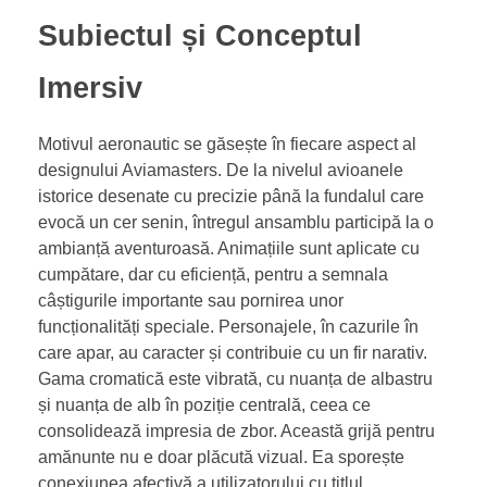
Subiectul și Conceptul
Imersiv
Motivul aeronautic se găsește în fiecare aspect al
designului Aviamasters. De la nivelul avioanele
istorice desenate cu precizie până la fundalul care
evocă un cer senin, întregul ansamblu participă la o
ambianță aventuroasă. Animațiile sunt aplicate cu
cumpătare, dar cu eficiență, pentru a semnala
câștigurile importante sau pornirea unor
funcționalități speciale. Personajele, în cazurile în
care apar, au caracter și contribuie cu un fir narativ.
Gama cromatică este vibrată, cu nuanța de albastru
și nuanța de alb în poziție centrală, ceea ce
consolidează impresia de zbor. Această grijă pentru
amănunte nu e doar plăcută vizual. Ea sporește
conexiunea afectivă a utilizatorului cu titlul,