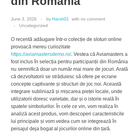
din România
June 3, 2026
by
Harsh01
with
no comment
Uncategorized
O recentă adăugare într-o colecție de sloturi online
provoacă mereu curiozitate
https://aviamastersdemo.ro/
. Vestea că Aviamasters a
fost inclus în selecția pentru participanții din România
nu semnifică doar un număr mai mare de jocuri. Arată
că dezvoltatorii se străduiesc să ofere pe ecrane
concepte captivante și structuri de joc noi. Această
integrare subliniază și mișcarea pieței locale, unde
utilizatorii doresc varietate, dar și o istorie reală în
spatele simbolurilor. În cele ce vin, vom realiza în
analiză acest produs, vom descoperi caracteristicile
lui principale și vom vedea cum se integrează în
peisajul deja bogat al jocurilor online din țară.