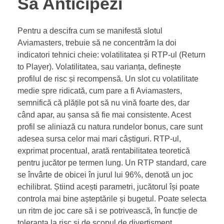
Să Anticipezi
Pentru a descifra cum se manifestă slotul
Aviamasters, trebuie să ne concentrăm la doi
indicatori tehnici cheie: volatilitatea și RTP-ul (Return
to Player). Volatilitatea, sau varianța, definește
profilul de risc și recompensă. Un slot cu volatilitate
medie spre ridicată, cum pare a fi Aviamasters,
semnifică că plățile pot să nu vină foarte des, dar
când apar, au șansa să fie mai consistente. Acest
profil se aliniază cu natura rundelor bonus, care sunt
adesea sursa celor mai mari câștiguri. RTP-ul,
exprimat procentual, arată rentabilitatea teoretică
pentru jucător pe termen lung. Un RTP standard, care
se învârte de obicei în jurul lui 96%, denotă un joc
echilibrat. Știind acești parametri, jucătorul își poate
controla mai bine așteptările și bugetul. Poate selecta
un ritm de joc care să i se potrivească, în funcție de
toleranța la risc și de scopul de divertisment.