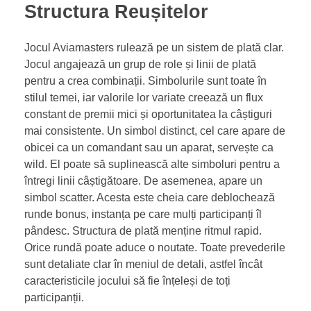
Structura Reușitelor
Jocul Aviamasters rulează pe un sistem de plată clar.
Jocul angajează un grup de role și linii de plată
pentru a crea combinații. Simbolurile sunt toate în
stilul temei, iar valorile lor variate creează un flux
constant de premii mici și oportunitatea la câștiguri
mai consistente. Un simbol distinct, cel care apare de
obicei ca un comandant sau un aparat, servește ca
wild. El poate să suplinească alte simboluri pentru a
întregi linii câștigătoare. De asemenea, apare un
simbol scatter. Acesta este cheia care deblochează
runde bonus, instanța pe care mulți participanți îl
pândesc. Structura de plată menține ritmul rapid.
Orice rundă poate aduce o noutate. Toate prevederile
sunt detaliate clar în meniul de detali, astfel încât
caracteristicile jocului să fie înțeleși de toți
participanții.