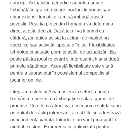
concept. Actualizări periodice ar putea aduce
îmbunătățiri grafice minore, noi funcții bonus sau
chiar extensii tematice care să îmbogățească
poveștii. Reacția pieței din România va determina
direct aceste decizii. Dacă jocul va fi primit cu
căldură, am putea asista la acțiuni de marketing
specifice sau activități speciale în joc. Flexibilitatea
tehnologiei actuale permite astfel de actualizări. Ea
poate păstra jocul relevant și interesant chiar și după
primele săptămâni. Această flexibilitate este vitală
pentru a supraviețui în ecosistemul competitiv al
jocurilor online.
Integrarea slotului Aviamasters în selecția pentru
România reprezintă o îmbogățire reală a gamei de
produse. Cu o temă atractivă, o mecanică solidă și un
potențial de câștig interesant, acest titlu se adresează
unui audiență variată. Introduce un vânt proaspăt în
mediul existent. Experiența lui optimizată pentru