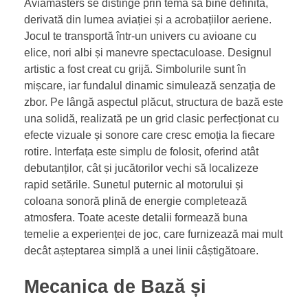
Aviamasters se distinge prin tema sa bine definită,
derivată din lumea aviației și a acrobațiilor aeriene.
Jocul te transportă într-un univers cu avioane cu
elice, nori albi și manevre spectaculoase. Designul
artistic a fost creat cu grijă. Simbolurile sunt în
mișcare, iar fundalul dinamic simulează senzația de
zbor. Pe lângă aspectul plăcut, structura de bază este
una solidă, realizată pe un grid clasic perfecționat cu
efecte vizuale și sonore care cresc emoția la fiecare
rotire. Interfața este simplu de folosit, oferind atât
debutanților, cât și jucătorilor vechi să localizeze
rapid setările. Sunetul puternic al motorului și
coloana sonoră plină de energie completează
atmosfera. Toate aceste detalii formează buna
temelie a experienței de joc, care furnizează mai mult
decât așteptarea simplă a unei linii câștigătoare.
Mecanica de Bază și