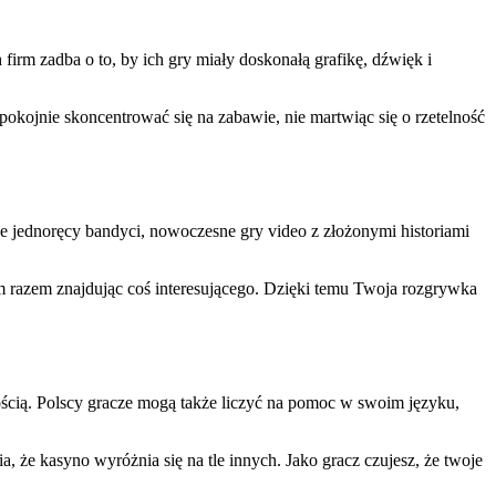
firm zadba o to, by ich gry miały doskonałą grafikę, dźwięk i
okojnie skoncentrować się na zabawie, nie martwiąc się o rzetelność
e jednoręcy bandyci, nowoczesne gry video z złożonymi historiami
dym razem znajdując coś interesującego. Dzięki temu Twoja rozgrywka
nością. Polscy gracze mogą także liczyć na pomoc w swoim języku,
, że kasyno wyróżnia się na tle innych. Jako gracz czujesz, że twoje