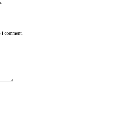
*
e I comment.