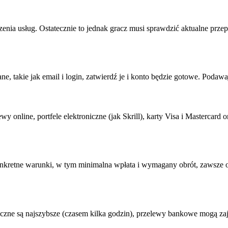
nia usług. Ostatecznie to jednak gracz musi sprawdzić aktualne prze
ane, takie jak email i login, zatwierdź je i konto będzie gotowe. Poda
online, portfele elektroniczne (jak Skrill), karty Visa i Mastercard o
onkretne warunki, w tym minimalna wpłata i wymagany obrót, zawsze o
iczne są najszybsze (czasem kilka godzin), przelewy bankowe mogą zaj