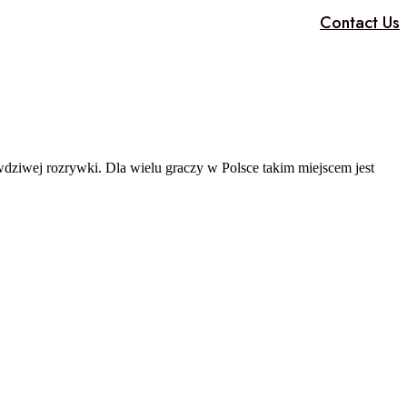
Contact Us
rawdziwej rozrywki. Dla wielu graczy w Polsce takim miejscem jest