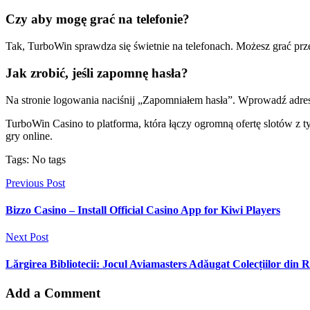
Czy aby mogę grać na telefonie?
Tak, TurboWin sprawdza się świetnie na telefonach. Możesz grać przez
Jak zrobić, jeśli zapomnę hasła?
Na stronie logowania naciśnij „Zapomniałem hasła”. Wprowadź adres em
TurboWin Casino to platforma, która łączy ogromną ofertę slotów z 
gry online.
Tags: No tags
Previous Post
Bizzo Casino – Install Official Casino App for Kiwi Players
Next Post
Lărgirea Bibliotecii: Jocul Aviamasters Adăugat Colecțiilor din
Add a Comment