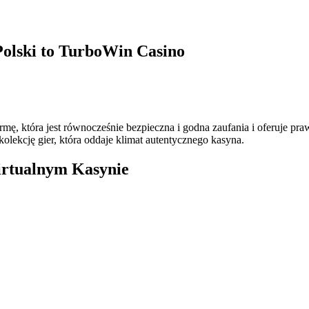
Polski to TurboWin Casino
ormę, która jest równocześnie bezpieczna i godna zaufania i oferuje p
kolekcję gier, która oddaje klimat autentycznego kasyna.
rtualnym Kasynie