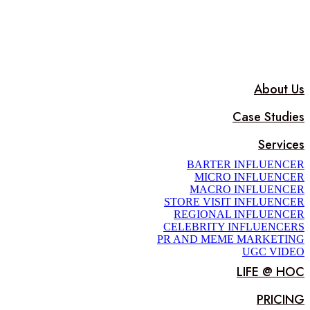
About Us
Case Studies
Services
BARTER INFLUENCER
MICRO INFLUENCER
MACRO INFLUENCER
STORE VISIT INFLUENCER
REGIONAL INFLUENCER
CELEBRITY INFLUENCERS
PR AND MEME MARKETING
UGC VIDEO
LIFE @ HOC
PRICING