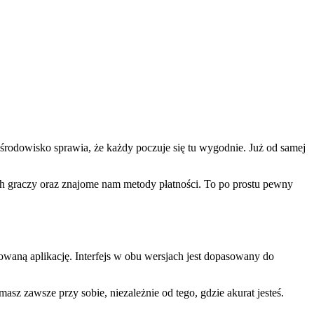
 środowisko sprawia, że każdy poczuje się tu wygodnie. Już od samej
wych graczy oraz znajome nam metody płatności. To po prostu pewny
aną aplikację. Interfejs w obu wersjach jest dopasowany do
asz zawsze przy sobie, niezależnie od tego, gdzie akurat jesteś.