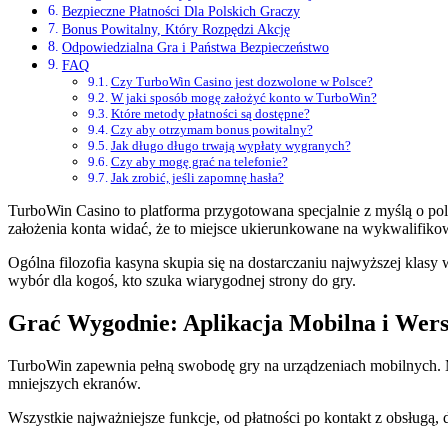
Bezpieczne Płatności Dla Polskich Graczy
Bonus Powitalny, Który Rozpędzi Akcję
Odpowiedzialna Gra i Państwa Bezpieczeństwo
FAQ
Czy TurboWin Casino jest dozwolone w Polsce?
W jaki sposób mogę założyć konto w TurboWin?
Które metody płatności są dostępne?
Czy aby otrzymam bonus powitalny?
Jak długo długo trwają wypłaty wygranych?
Czy aby mogę grać na telefonie?
Jak zrobić, jeśli zapomnę hasła?
TurboWin Casino to platforma przygotowana specjalnie z myślą o po
założenia konta widać, że to miejsce ukierunkowane na wykwalifikow
Ogólna filozofia kasyna skupia się na dostarczaniu najwyższej klasy 
wybór dla kogoś, kto szuka wiarygodnej strony do gry.
Grać Wygodnie: Aplikacja Mobilna i Wer
TurboWin zapewnia pełną swobodę gry na urządzeniach mobilnych. Mo
mniejszych ekranów.
Wszystkie najważniejsze funkcje, od płatności po kontakt z obsługą, d