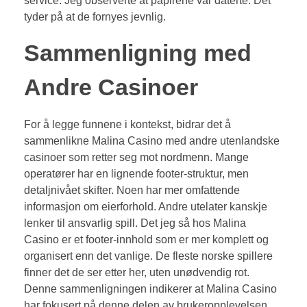
service. Jeg observerte at papirene var daterte. Det
tyder på at de fornyes jevnlig.
Sammenligning med
Andre Casinoer
For å legge funnene i kontekst, bidrar det å
sammenlikne Malina Casino med andre utenlandske
casinoer som retter seg mot nordmenn. Mange
operatører har en lignende footer-struktur, men
detaljnivået skifter. Noen har mer omfattende
informasjon om eierforhold. Andre utelater kanskje
lenker til ansvarlig spill. Det jeg så hos Malina
Casino er et footer-innhold som er mer komplett og
organisert enn det vanlige. De fleste norske spillere
finner det de ser etter her, uten unødvendig rot.
Denne sammenligningen indikerer at Malina Casino
har fokusert på denne delen av brukeropplevelsen.