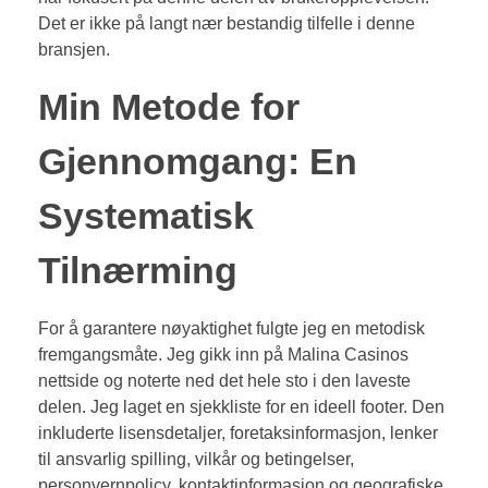
Det er ikke på langt nær bestandig tilfelle i denne
bransjen.
Min Metode for
Gjennomgang: En
Systematisk
Tilnærming
For å garantere nøyaktighet fulgte jeg en metodisk
fremgangsmåte. Jeg gikk inn på Malina Casinos
nettside og noterte ned det hele sto i den laveste
delen. Jeg laget en sjekkliste for en ideell footer. Den
inkluderte lisensdetaljer, foretaksinformasjon, lenker
til ansvarlig spilling, vilkår og betingelser,
personvernpolicy, kontaktinformasjon og geografiske