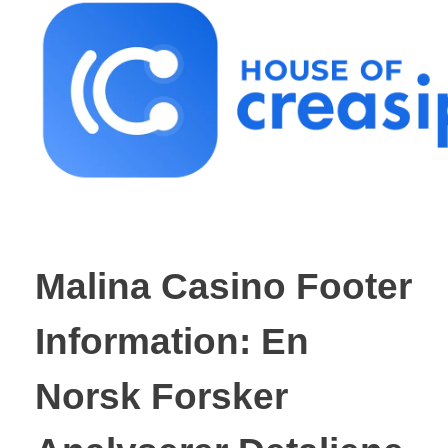
Best Influencer Marketing Agency
Malina Casino Footer
Information: En
Norsk Forsker