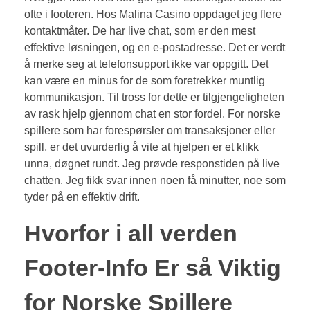
ofte i footeren. Hos Malina Casino oppdaget jeg flere
kontaktmåter. De har live chat, som er den mest
effektive løsningen, og en e-postadresse. Det er verdt
å merke seg at telefonsupport ikke var oppgitt. Det
kan være en minus for de som foretrekker muntlig
kommunikasjon. Til tross for dette er tilgjengeligheten
av rask hjelp gjennom chat en stor fordel. For norske
spillere som har forespørsler om transaksjoner eller
spill, er det uvurderlig å vite at hjelpen er et klikk
unna, døgnet rundt. Jeg prøvde responstiden på live
chatten. Jeg fikk svar innen noen få minutter, noe som
tyder på en effektiv drift.
Hvorfor i all verden
Footer-Info Er så Viktig
for Norske Spillere