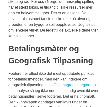
støtte og råd. For oss i Norge, der ansvarlig spilling
har et sterkt fokus, er tilgang til slike ressurser mer
enn en bekvemmelighet. Det er en essens. Det
beviser at casinoet tar sin etiske rolle på alvor og
arbeider for en tryggere spilleopplevelse. Jeg testet
om lenkene virket. De ledet til de aktuelle sidene uten
komplikasjoner.
Betalingsmåter og
Geografisk Tilpasning
Footeren er oftest ikke det mest oppdaterte punktet
for betalingsmetoder, men den kan indikere om
geografisk tilpasning
https://malinagreece.org/no-no
. I
min analyse så jeg ikke noen fullstendig oversikt over
betalingsmidler i selve footeren. Det er helt normalt.
Den kunnskapen oppdages vanligvis under en