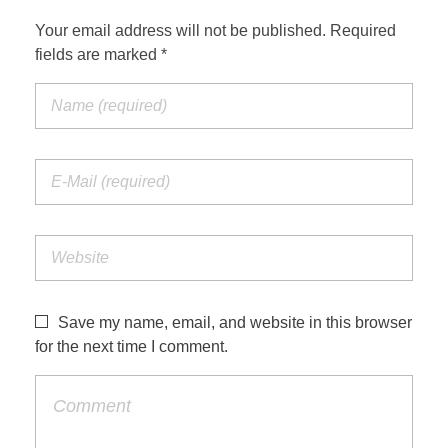
Your email address will not be published. Required
fields are marked *
Save my name, email, and website in this browser
for the next time I comment.