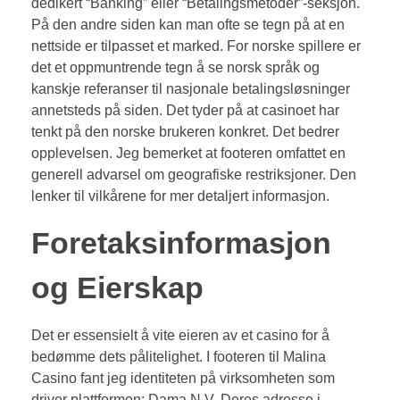
dedikert “Banking” eller “Betalingsmetoder”-seksjon.
På den andre siden kan man ofte se tegn på at en
nettside er tilpasset et marked. For norske spillere er
det et oppmuntrende tegn å se norsk språk og
kanskje referanser til nasjonale betalingsløsninger
annetsteds på siden. Det tyder på at casinoet har
tenkt på den norske brukeren konkret. Det bedrer
opplevelsen. Jeg bemerket at footeren omfattet en
generell advarsel om geografiske restriksjoner. Den
lenker til vilkårene for mer detaljert informasjon.
Foretaksinformasjon
og Eierskap
Det er essensielt å vite eieren av et casino for å
bedømme dets pålitelighet. I footeren til Malina
Casino fant jeg identiteten på virksomheten som
driver plattformen: Dama N.V. Deres adresse i