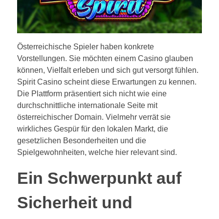
Österreichische Spieler haben konkrete
Vorstellungen. Sie möchten einem Casino glauben
können, Vielfalt erleben und sich gut versorgt fühlen.
Spirit Casino scheint diese Erwartungen zu kennen.
Die Plattform präsentiert sich nicht wie eine
durchschnittliche internationale Seite mit
österreichischer Domain. Vielmehr verrät sie
wirkliches Gespür für den lokalen Markt, die
gesetzlichen Besonderheiten und die
Spielgewohnheiten, welche hier relevant sind.
Ein Schwerpunkt auf
Sicherheit und