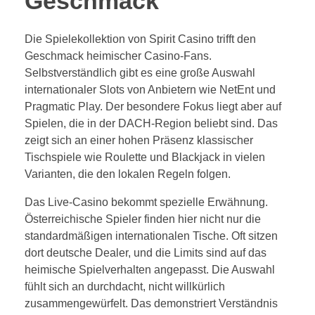
Geschmack
Die Spielekollektion von Spirit Casino trifft den
Geschmack heimischer Casino-Fans.
Selbstverständlich gibt es eine große Auswahl
internationaler Slots von Anbietern wie NetEnt und
Pragmatic Play. Der besondere Fokus liegt aber auf
Spielen, die in der DACH-Region beliebt sind. Das
zeigt sich an einer hohen Präsenz klassischer
Tischspiele wie Roulette und Blackjack in vielen
Varianten, die den lokalen Regeln folgen.
Das Live-Casino bekommt spezielle Erwähnung.
Österreichische Spieler finden hier nicht nur die
standardmäßigen internationalen Tische. Oft sitzen
dort deutsche Dealer, und die Limits sind auf das
heimische Spielverhalten angepasst. Die Auswahl
fühlt sich an durchdacht, nicht willkürlich
zusammengewürfelt. Das demonstriert Verständnis