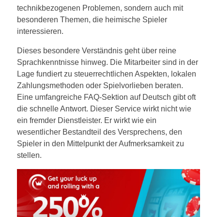
technikbezogenen Problemen, sondern auch mit
besonderen Themen, die heimische Spieler
interessieren.
Dieses besondere Verständnis geht über reine
Sprachkenntnisse hinweg. Die Mitarbeiter sind in der
Lage fundiert zu steuerrechtlichen Aspekten, lokalen
Zahlungsmethoden oder Spielvorlieben beraten.
Eine umfangreiche FAQ-Sektion auf Deutsch gibt oft
die schnelle Antwort. Dieser Service wirkt nicht wie
ein fremder Dienstleister. Er wirkt wie ein
wesentlicher Bestandteil des Versprechens, den
Spieler in den Mittelpunkt der Aufmerksamkeit zu
stellen.