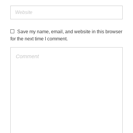
Save my name, email, and website in this browser
for the next time I comment.