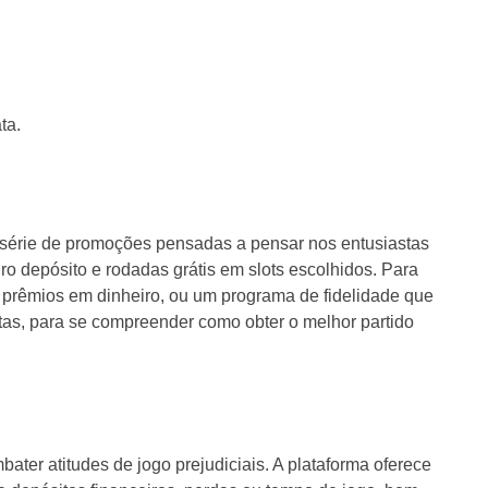
ta.
série de promoções pensadas a pensar nos entusiastas
o depósito e rodadas grátis em slots escolhidos. Para
 prêmios em dinheiro, ou um programa de fidelidade que
stas, para se compreender como obter o melhor partido
ter atitudes de jogo prejudiciais. A plataforma oferece