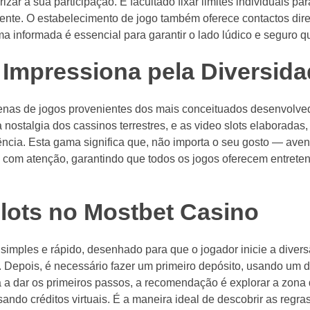
zar a sua participação. É facultado fixar limites individuais p
nte. O estabelecimento de jogo também oferece contactos dir
ma informada é essencial para garantir o lado lúdico e seguro q
 Impressiona pela Diversid
tenas de jogos provenientes dos mais conceituados desenvolve
 nostalgia dos cassinos terrestres, e as video slots elaboradas
cia. Esta gama significa que, não importa o seu gosto — aventu
a com atenção, garantindo que todos os jogos oferecem entreten
ots no Mostbet Casino
 simples e rápido, desenhado para que o jogador inicie a dive
ra. Depois, é necessário fazer um primeiro depósito, usando u
tá a dar os primeiros passos, a recomendação é explorar a zona
ando créditos virtuais. É a maneira ideal de descobrir as regr