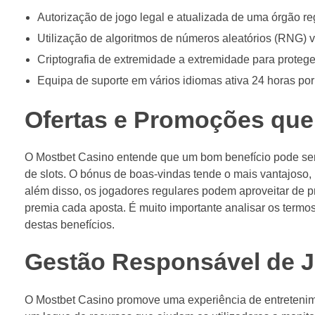
Autorização de jogo legal e atualizada de uma órgão reg
Utilização de algoritmos de números aleatórios (RNG) va
Criptografia de extremidade a extremidade para protege
Equipa de suporte em vários idiomas ativa 24 horas po
Ofertas e Promoções que
O Mostbet Casino entende que um bom benefício pode ser
de slots. O bónus de boas-vindas tende o mais vantajoso,
além disso, os jogadores regulares podem aproveitar de 
premia cada aposta. É muito importante analisar os termo
destas benefícios.
Gestão Responsável de 
O Mostbet Casino promove uma experiência de entretenimen