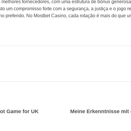
os melhores fornecedores, com uma estrutura de bónus generosa
to um compromisso forte com a segurança, a justiça e o jogo r
no preferido. No Mostbet Casino, cada rotação é mais do que 
oot Game for UK