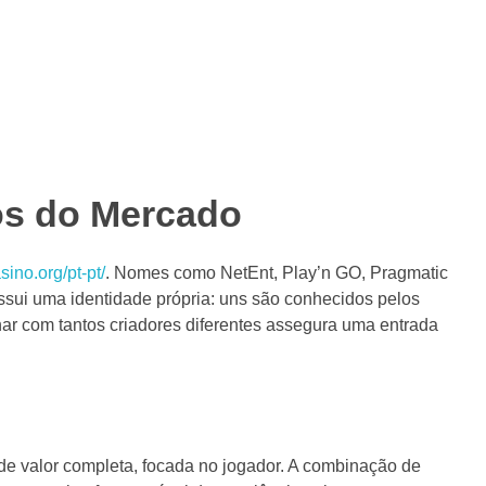
os do Mercado
sino.org/pt-pt/
. Nomes como NetEnt, Play’n GO, Pragmatic
sui uma identidade própria: uns são conhecidos pelos
har com tantos criadores diferentes assegura uma entrada
 de valor completa, focada no jogador. A combinação de