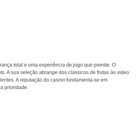
urança total e uma experiência de jogo que prende. O
s. A sua seleção abrange dos clássicos de frutas às video
rientes. A reputação do casino fundamenta-se em
a prioridade.