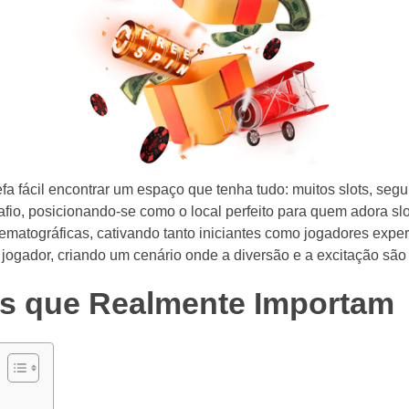
a fácil encontrar um espaço que tenha tudo: muitos slots, seg
io, posicionando-se como o local perfeito para quem adora slot
ematográficas, cativando tanto iniciantes como jogadores expe
jogador, criando um cenário onde a diversão e a excitação são 
ts que Realmente Importam