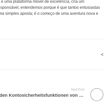
 e uma plataforma móvel de excelência, cria um
esponsável, entendemos porque é que tantos entusiastas
uma simples aposta; é o começo de uma aventura nova e
Next Post
Meine Erkenntnisse mit den Kontosicherheitsfunktionen von Swift Casino in Belgien