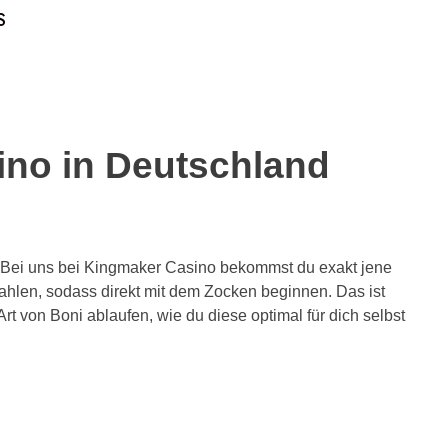
S
ino in Deutschland
 Bei uns bei Kingmaker Casino bekommst du exakt jene
ahlen, sodass direkt mit dem Zocken beginnen. Das ist
rt von Boni ablaufen, wie du diese optimal für dich selbst