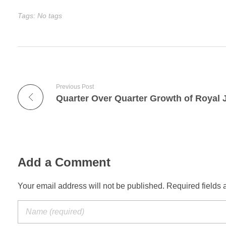
Tags: No tags
Previous Post
Quarter Over Quarter Growth of Royal J
Add a Comment
Your email address will not be published. Required fields 