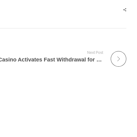
Next Post
Rapid Money: Millioner Casino Activates Fast Withdrawal for UK