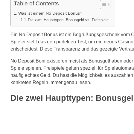
Table of Contents
Was ist einem No Deposit Bonus?
Die zwei Haupttypen: Bonusgeld vs. Freispiele
Ein No Deposit Bonus ist ein Begrüßungsgeschenk vom Ca
Spieler stellt das den perfekten Test, um ein neues Casin
entscheidest. Diese Transparenz und das gezeigte Vertr
No Deposit Boni existieren meist als Bonusguthaben oder 
Spiele spielen. Freispiele gelten speziell für Spielaut
häufig echtes Geld. Du hast die Möglichkeit, es auszahl
konkreten Regeln immer genau lesen.
Die zwei Haupttypen: Bonusgeld