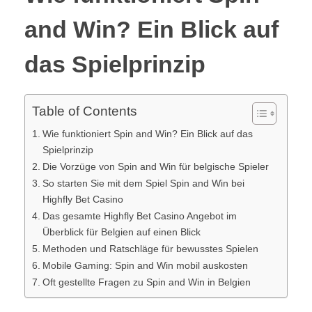
and Win? Ein Blick auf
das Spielprinzip
Table of Contents
Wie funktioniert Spin and Win? Ein Blick auf das
Spielprinzip
Die Vorzüge von Spin and Win für belgische Spieler
So starten Sie mit dem Spiel Spin and Win bei
Highfly Bet Casino
Das gesamte Highfly Bet Casino Angebot im
Überblick für Belgien auf einen Blick
Methoden und Ratschläge für bewusstes Spielen
Mobile Gaming: Spin and Win mobil auskosten
Oft gestellte Fragen zu Spin and Win in Belgien