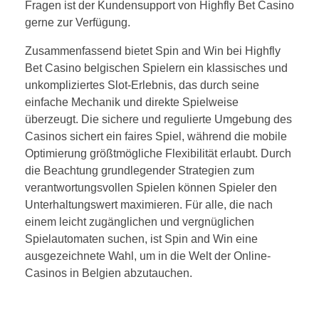
Fragen ist der Kundensupport von Highfly Bet Casino
gerne zur Verfügung.
Zusammenfassend bietet Spin and Win bei Highfly
Bet Casino belgischen Spielern ein klassisches und
unkompliziertes Slot-Erlebnis, das durch seine
einfache Mechanik und direkte Spielweise
überzeugt. Die sichere und regulierte Umgebung des
Casinos sichert ein faires Spiel, während die mobile
Optimierung größtmögliche Flexibilität erlaubt. Durch
die Beachtung grundlegender Strategien zum
verantwortungsvollen Spielen können Spieler den
Unterhaltungswert maximieren. Für alle, die nach
einem leicht zugänglichen und vergnüglichen
Spielautomaten suchen, ist Spin and Win eine
ausgezeichnete Wahl, um in die Welt der Online-
Casinos in Belgien abzutauchen.