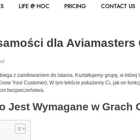
ES
LIFE @ HOC
PRICING
CONTACT US
żsamości dla Aviamaster
ed
iega z zamiłowaniem do latania. Kształtujemy grupę, w której
now Your Customer). W tym tekście pokażemy Ci, jak on funkcj
iom bezpieczeństwa.
go Jest Wymagane w Grach 