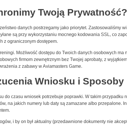
hronimy Twoją Prywatność
zeństwo danych postrzegamy jako priorytet. Zastosowaliśmy w
ane są przy wykorzystaniu mocnego kodowania SSL, co zapobi
ch z ograniczonym dostępem.
reningi. Możliwość dostępu do Twoich danych osobowych ma nie
bowych firmom zewnętrznym bez Twojej aprobaty, z wyjątkiem 
 wrażenia z zabawy w Aviamasters Game.
ucenia Wniosku i Sposoby 
 do czasu wniosek potrzebuje poprawki. W takim przypadku na
, na jakich numery lub daty są zamazane albo przepalone. Inn
ntem.
rogów, i by on był aktualny (przedawnione dokumenty nie akcep