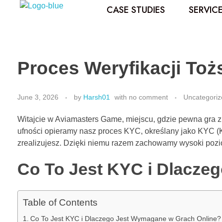
CASE STUDIES
SERVIC
Best Influencer Marketing Agency
Proces Weryfikacji To
June 3, 2026
by
Harsh01
with
no comment
Uncategoriz
Witajcie w Aviamasters Game, miejscu, gdzie pewna gra zb
ufności opieramy nasz proces KYC, określany jako KYC (K
zrealizujesz. Dzięki niemu razem zachowamy wysoki poz
Co To Jest KYC i Dlacze
Table of Contents
Co To Jest KYC i Dlaczego Jest Wymagane w Grach Online?