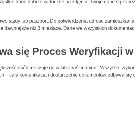
szystkie dane dobrze widoczne na zdjęciu. Twoje dane są zabe
awo jazdy lub paszport. Do potwierdzenia adresu zamieszkani
ie dawniejsze niż 3 miesiące. Dane we wszystkich dokumentach
wa się Proces Weryfikacji 
iększość osób realizuje go w kilkanaście minut. Wszystko wykon
ych – cała komunikacja i dostarczenie dokumentów odbywa się 