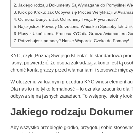
Jakiego rodzaju Dokumenty Są Wymagane do Pomyślnej Wery
Krok po Kroku: Jak Odbywa się Proces Weryfikacji w Aviam
Ochrona Danych: Jak Ochronimy Twoją Prywatność?
Najczęstsze Powody Odrzucenia Wniosku i Sposoby Ich Uni
Plusy z Ukończenia Procesu KYC dla Gracza Aviamasters G
Potrzebujesz pomocy? Nasze Wsparcie Czeka do Pomocy!
KYC, czyli „Poznaj Swojego Klienta”, to standardowa proced
jasny: potwierdzić, że osoba zakładająca konto jest tą o
chronić konta graczy przed włamaniami i stosować między
W otoczeniu wirtualnym procedura KYC wnosi element au
Dla nas to nie tylko formalność – to oznaka szacunku dla
odbywa się na jasnych zasadach. To wstępny, istotny kro
Jakiego rodzaju Dokumen
Aby wszystko przebiegło gładko, przygotuj sobie stosown