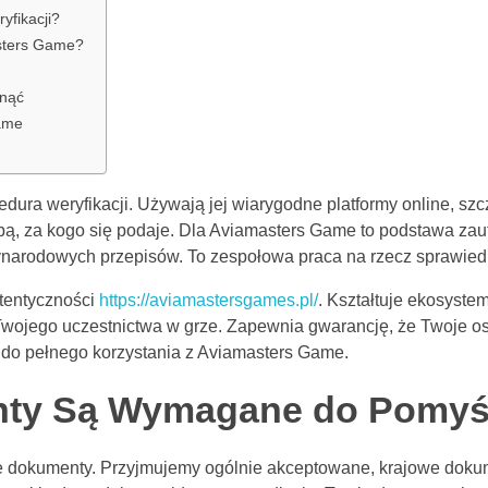
fikacji?
asters Game?
knąć
ame
ura weryfikacji. Używają jej wiarygodne platformy online, szcze
sobą, za kogo się podaje. Dla Aviamasters Game to podstawa z
narodowych przepisów. To zespołowa praca na rzecz sprawiedli
tentyczności
https://aviamastersgames.pl/
. Kształtuje ekosyste
 Twojego uczestnictwa w grze. Zapewnia gwarancję, że Twoje osi
k do pełnego korzystania z Aviamasters Game.
ty Są Wymagane do Pomyśln
e dokumenty. Przyjmujemy ogólnie akceptowane, krajowe dokumen