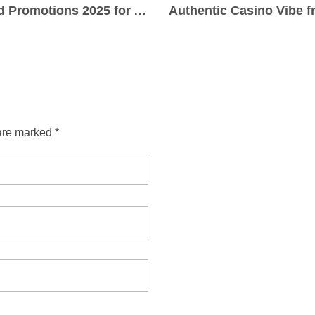
Highfly Bet Casino’s Coupon Codes and Promotions 2025 for Australia
are marked *