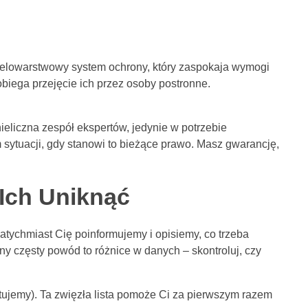
?
ielowarstwowy system ochrony, który zaspokaja wymogi
ega przejęcie ich przez osoby postronne.
liczna zespół ekspertów, jedynie w potrzebie
sytuacji, gdy stanowi to bieżące prawo. Masz gwarancję,
Ich Uniknąć
tychmiast Cię poinformujemy i opisiemy, co trzeba
y częsty powód to różnice w danych – skontroluj, czy
tujemy). Ta zwięzła lista pomoże Ci za pierwszym razem