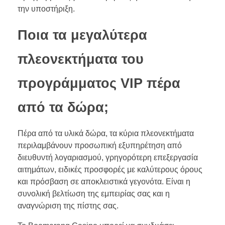
την υποστήριξη.
Ποια τα μεγαλύτερα
πλεονεκτήματα του
προγράμματος VIP πέρα
από τα δώρα;
Πέρα από τα υλικά δώρα, τα κύρια πλεονεκτήματα
περιλαμβάνουν προσωπική εξυπηρέτηση από
διευθυντή λογαριασμού, γρηγορότερη επεξεργασία
αιτημάτων, ειδικές προσφορές με καλύτερους όρους
και πρόσβαση σε αποκλειστικά γεγονότα. Είναι η
συνολική βελτίωση της εμπειρίας σας και η
αναγνώριση της πίστης σας.