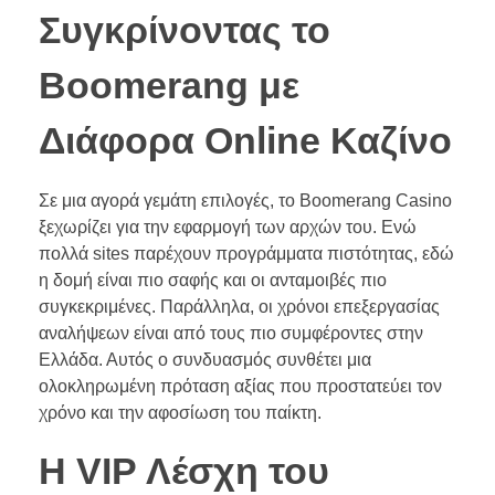
Συγκρίνοντας το
Boomerang με
Διάφορα Online Καζίνο
Σε μια αγορά γεμάτη επιλογές, το Boomerang Casino
ξεχωρίζει για την εφαρμογή των αρχών του. Ενώ
πολλά sites παρέχουν προγράμματα πιστότητας, εδώ
η δομή είναι πιο σαφής και οι ανταμοιβές πιο
συγκεκριμένες. Παράλληλα, οι χρόνοι επεξεργασίας
αναλήψεων είναι από τους πιο συμφέροντες στην
Ελλάδα. Αυτός ο συνδυασμός συνθέτει μια
ολοκληρωμένη πρόταση αξίας που προστατεύει τον
χρόνο και την αφοσίωση του παίκτη.
Η VIP Λέσχη του