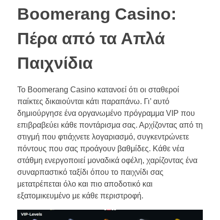
Boomerang Casino:
Πέρα από τα Απλά
Παιχνίδια
Το Boomerang Casino κατανοεί ότι οι σταθεροί
παίκτες δικαιούνται κάτι παραπάνω. Γι’ αυτό
δημιούργησε ένα οργανωμένο πρόγραμμα VIP που
επιβραβεύει κάθε ποντάρισμα σας. Αρχίζοντας από τη
στιγμή που φτιάχνετε λογαριασμό, συγκεντρώνετε
πόντους που σας προάγουν βαθμίδες. Κάθε νέα
στάθμη ενεργοποιεί μοναδικά οφέλη, χαρίζοντας ένα
συναρπαστικό ταξίδι όπου το παιχνίδι σας
μετατρέπεται όλο και πιο αποδοτικό και
εξατομικευμένο με κάθε περιστροφή.