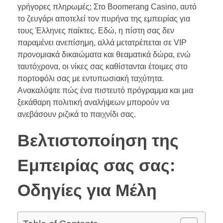
γρήγορες πληρωμές; Στο Boomerang Casino, αυτό
το ζευγάρι αποτελεί τον πυρήνα της εμπειρίας για
τους Έλληνες παίκτες. Εδώ, η πίστη σας δεν
παραμένει ανεπίσημη, αλλά μετατρέπεται σε VIP
προνομιακά δικαιώματα και θεαματικά δώρα, ενώ
ταυτόχρονα, οι νίκες σας καθίστανται έτοιμες στο
πορτοφόλι σας με εντυπωσιακή ταχύτητα.
Ανακαλύψτε πώς ένα πιστευτό πρόγραμμα και μια
ξεκάθαρη πολιτική αναλήψεων μπορούν να
ανεβάσουν ριζικά το παιχνίδι σας.
Βελτιστοποίηση της
Εμπειρίας σας σας:
Οδηγίες για Μέλη