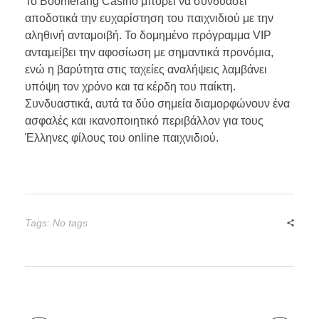
Το Boomerang Casino μπορεί να συνδυάσει
αποδοτικά την ευχαρίστηση του παιχνιδιού με την
αληθινή ανταμοιβή. Το δομημένο πρόγραμμα VIP
ανταμείβει την αφοσίωση με σημαντικά προνόμια,
ενώ η βαρύτητα στις ταχείες αναλήψεις λαμβάνει
υπόψη τον χρόνο και τα κέρδη του παίκτη.
Συνδυαστικά, αυτά τα δύο σημεία διαμορφώνουν ένα
ασφαλές και ικανοποιητικό περιβάλλον για τους
Έλληνες φίλους του online παιχνιδιού.
Tags: No tags