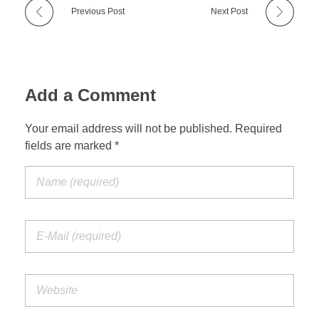
Previous Post
Next Post
Add a Comment
Your email address will not be published. Required
fields are marked *