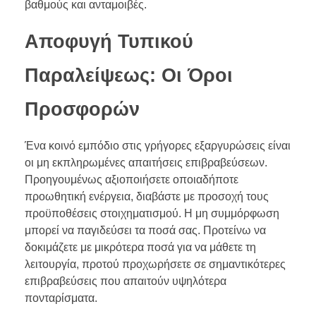
βαθμούς και ανταμοιβές.
Αποφυγή Τυπικού
Παραλείψεως: Οι Όροι
Προσφορών
Ένα κοινό εμπόδιο στις γρήγορες εξαργυρώσεις είναι
οι μη εκπληρωμένες απαιτήσεις επιβραβεύσεων.
Προηγουμένως αξιοποιήσετε οποιαδήποτε
προωθητική ενέργεια, διαβάστε με προσοχή τους
προϋποθέσεις στοιχηματισμού. Η μη συμμόρφωση
μπορεί να παγιδεύσει τα ποσά σας. Προτείνω να
δοκιμάζετε με μικρότερα ποσά για να μάθετε τη
λειτουργία, προτού προχωρήσετε σε σημαντικότερες
επιβραβεύσεις που απαιτούν υψηλότερα
πονταρίσματα.