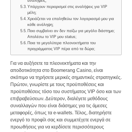
αναλήψεις;
Υπάρχουν περιορισμοί στις αναλήψεις για VIP
μέλη;
Χρειάζεται να επαληθεύω τον λογαριασμό μου για
κάθε ανάληψη;
Ποιο συμβαίνει αν δεν παίζω για μεγάλο διάστημα;
Απολέσω το VIP μου status;
Ποια τα μεγαλύτερα πλεονεκτήματα του
προγράμματος VIP πέρα από τα δώρα;
Για να αυξήσετε τα πλεονεκτήματα και την
αποδοτικότητα στο Boomerang Casino, είναι
σκόπιμο να τηρήσετε μερικές σημαντικές στρατηγικές.
Πρώτον, γνωρίστε με τους προϋποθέσεις και
προϋποθέσεις τόσο του συστήματος VIP όσο και των
επιβραβεύσεων. Δεύτερον, διαλέγετε μεθόδους
συναλλαγών που είναι διάσημες για τις άμεσες
μεταφορές, όπως τα e-wallets. Τέλος, διατηρήστε
ενεργό το προφίλ σας και συμμετέχετε ενεργά σε
προωθήσεις για να κερδίσετε περισσότερους