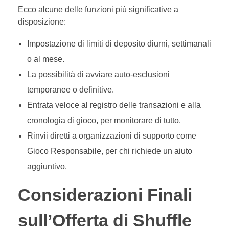
Ecco alcune delle funzioni più significative a
disposizione:
Impostazione di limiti di deposito diurni, settimanali
o al mese.
La possibilità di avviare auto-esclusioni
temporanee o definitive.
Entrata veloce al registro delle transazioni e alla
cronologia di gioco, per monitorare di tutto.
Rinvii diretti a organizzazioni di supporto come
Gioco Responsabile, per chi richiede un aiuto
aggiuntivo.
Considerazioni Finali
sull’Offerta di Shuffle