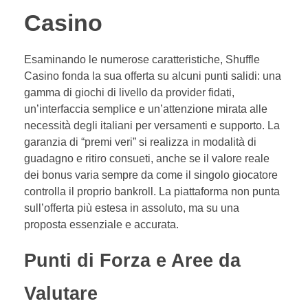
Casino
Esaminando le numerose caratteristiche, Shuffle
Casino fonda la sua offerta su alcuni punti salidi: una
gamma di giochi di livello da provider fidati,
un’interfaccia semplice e un’attenzione mirata alle
necessità degli italiani per versamenti e supporto. La
garanzia di “premi veri” si realizza in modalità di
guadagno e ritiro consueti, anche se il valore reale
dei bonus varia sempre da come il singolo giocatore
controlla il proprio bankroll. La piattaforma non punta
sull’offerta più estesa in assoluto, ma su una
proposta essenziale e accurata.
Punti di Forza e Aree da
Valutare