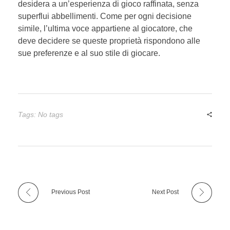
desidera a un’esperienza di gioco raffinata, senza
superflui abbellimenti. Come per ogni decisione
simile, l’ultima voce appartiene al giocatore, che
deve decidere se queste proprietà rispondono alle
sue preferenze e al suo stile di giocare.
Tags: No tags
Previous Post
Next Post