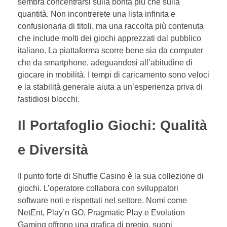
sembra concentrarsi sulla bontà più che sulla
quantità. Non incontrerete una lista infinita e
confusionaria di titoli, ma una raccolta più contenuta
che include molti dei giochi apprezzati dal pubblico
italiano. La piattaforma scorre bene sia da computer
che da smartphone, adeguandosi all’abitudine di
giocare in mobilità. I tempi di caricamento sono veloci
e la stabilità generale aiuta a un’esperienza priva di
fastidiosi blocchi.
Il Portafoglio Giochi: Qualità
e Diversità
Il punto forte di Shuffle Casino è la sua collezione di
giochi. L’operatore collabora con sviluppatori
software noti e rispettati nel settore. Nomi come
NetEnt, Play’n GO, Pragmatic Play e Evolution
Gaming offrono una grafica di pregio, suoni