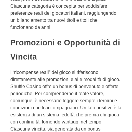
Ciascuna categoria è concepita per soddisfare i
preferenze reali dei giocatori italiani, raggiungendo
un bilanciamento tra nuovi titoli e titoli che
funzionano da anni.
Promozioni e Opportunità di
Vincita
I “ricompense reali” del gioco si riferiscono
direttamente alle promozioni e alle modalità di gioco.
Shuffle Casino offre un bonus di benvenuto e offerte
periodiche. Per comprenderne il reale valore,
comunque, è necessario leggere sempre i termini e
condizioni che li accompagnano. Un lato positivo è la
esistenza di un sistema fedeltà che premia chi gioca
con continuità, fornendo vantaggi nel tempo.
Ciascuna vincita, sia generata da un bonus