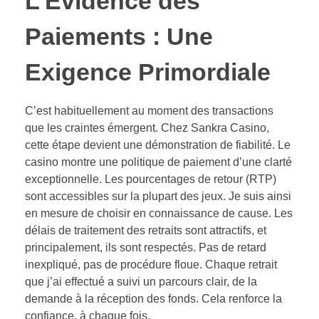
L’Évidence des
Paiements : Une
Exigence Primordiale
C’est habituellement au moment des transactions
que les craintes émergent. Chez Sankra Casino,
cette étape devient une démonstration de fiabilité. Le
casino montre une politique de paiement d’une clarté
exceptionnelle. Les pourcentages de retour (RTP)
sont accessibles sur la plupart des jeux. Je suis ainsi
en mesure de choisir en connaissance de cause. Les
délais de traitement des retraits sont attractifs, et
principalement, ils sont respectés. Pas de retard
inexpliqué, pas de procédure floue. Chaque retrait
que j’ai effectué a suivi un parcours clair, de la
demande à la réception des fonds. Cela renforce la
confiance, à chaque fois.