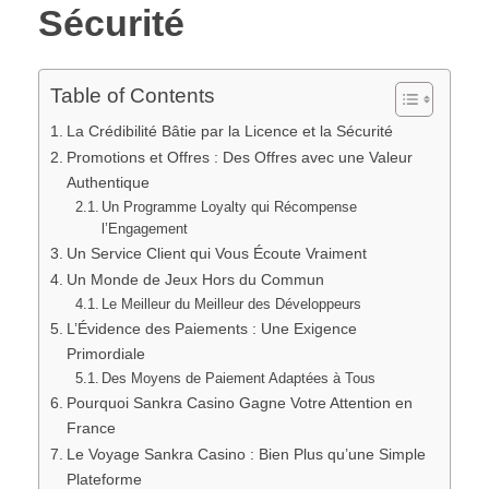
Sécurité
Table of Contents
La Crédibilité Bâtie par la Licence et la Sécurité
Promotions et Offres : Des Offres avec une Valeur
Authentique
Un Programme Loyalty qui Récompense
l’Engagement
Un Service Client qui Vous Écoute Vraiment
Un Monde de Jeux Hors du Commun
Le Meilleur du Meilleur des Développeurs
L’Évidence des Paiements : Une Exigence
Primordiale
Des Moyens de Paiement Adaptées à Tous
Pourquoi Sankra Casino Gagne Votre Attention en
France
Le Voyage Sankra Casino : Bien Plus qu’une Simple
Plateforme