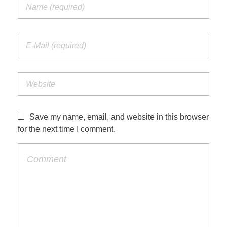
Save my name, email, and website in this browser
for the next time I comment.