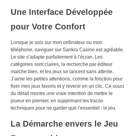
Une Interface Développée
pour Votre Confort
Lorsque je sois sur mon ordinateur ou mon
téléphone, naviguer sur Sankra Casino est agréable.
Le site s’adapte parfaitement à l’écran. Les
catégories sont claires, la recherche par éditeur
marche bien, et les jeux se lancent sans attente.
J’aime les petites attentions, comme la fonction pour
fixer mes jeux favoris et y revenir en un clic. Ce souci
du détail montre une vraie intention de mettre le
joueur en premier, en supprimant les tracas
techniques pour ne garder que l’essentiel : le jeu.
La Démarche envers le Jeu