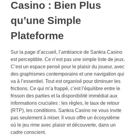
Casino : Bien Plus
qu’une Simple
Plateforme
Sur la page d’accueil, l’ambiance de Sankra Casino
est perceptible. Ce n’est pas une simple liste de jeux.
C’est un espace pensé pour le plaisir du joueur, avec
des graphismes contemporains et une navigation qui
va à l’essentiel. Tout est organisé pour diminuer les
frictions. Ce qui m’a frappé, c’est l’équilibre entre le
frisson des parties et la disponibilité immédiat aux
informations cruciales : les règles, le taux de retour
(RTP), les conditions. Sankra Casino ne vous invite
pas seulement à miser. Il vous offre un écosystème
où le jeu rime avec plaisir et découverte, dans un
cadre conscient.