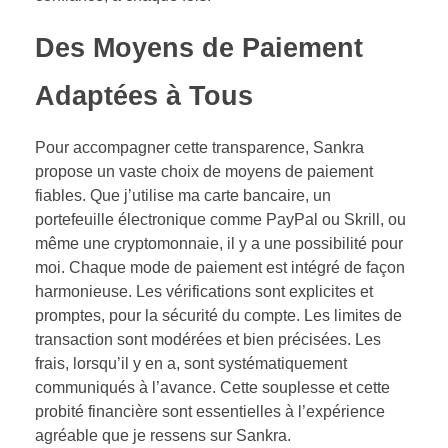
Des Moyens de Paiement
Adaptées à Tous
Pour accompagner cette transparence, Sankra
propose un vaste choix de moyens de paiement
fiables. Que j’utilise ma carte bancaire, un
portefeuille électronique comme PayPal ou Skrill, ou
même une cryptomonnaie, il y a une possibilité pour
moi. Chaque mode de paiement est intégré de façon
harmonieuse. Les vérifications sont explicites et
promptes, pour la sécurité du compte. Les limites de
transaction sont modérées et bien précisées. Les
frais, lorsqu’il y en a, sont systématiquement
communiqués à l’avance. Cette souplesse et cette
probité financière sont essentielles à l’expérience
agréable que je ressens sur Sankra.