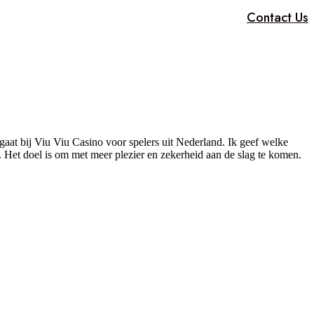
Contact Us
t gaat bij Viu Viu Casino voor spelers uit Nederland. Ik geef welke
r. Het doel is om met meer plezier en zekerheid aan de slag te komen.