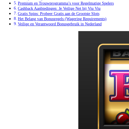
Premium en Trouwprogramma’s voor Regelmatige Spelers
Cashback Aanbiedingen: Je Veilige Net bij Viu Viu
Gratis Spins: Probeer Gratis aan de Grootste Slots
Het Belang van Bonusregels (Wagering Requirements)
Veilige en Verantwoord Bonusgebruik in Nederland