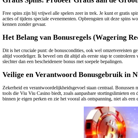
Gratis Spins: Probeer Gratis aan de Groots
Free spins zijn bij vrijwel alle spelers zeer in trek. Je kunt er grati
acties of tijdens speciale evenementen. Opbrengsten uit deze spins w
kennen zonder gevaar.
Het Belang van Bonusregels (Wagering Re
Dit is het cruciale punt: de bonuscondities, ook wel omzetvereisten g
altijd voordeliger. Ik beveel om dit altijd als eerste stap te contro
slechter dan een bescheidenere bonus met soepele bepalingen.
Veilige en Verantwoord Bonusgebruik in 
Zekerheid en verantwoordelijkheidsgevoel staan centraal. Bonussen moet
tools die Viu Viu Casino biedt, zoals aanpasbare stortingslimieten en 
binnen je eigen perken en zie het vooral als ontspanning, niet als een