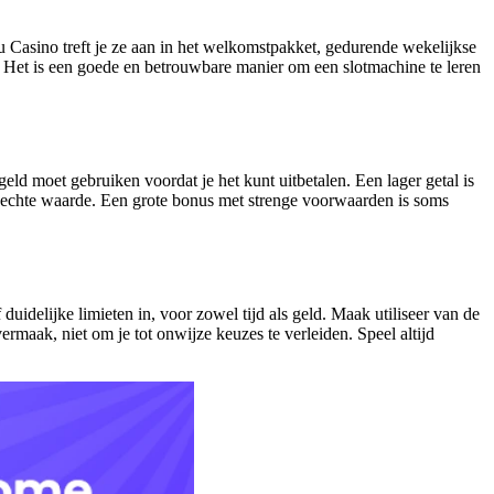
 Viu Casino treft je ze aan in het welkomstpakket, gedurende wekelijkse
. Het is een goede en betrouwbare manier om een slotmachine te leren
ld moet gebruiken voordat je het kunt uitbetalen. Een lager getal is
 de echte waarde. Een grote bonus met strenge voorwaarden is soms
uidelijke limieten in, voor zowel tijd als geld. Maak utiliseer van de
ermaak, niet om je tot onwijze keuzes te verleiden. Speel altijd