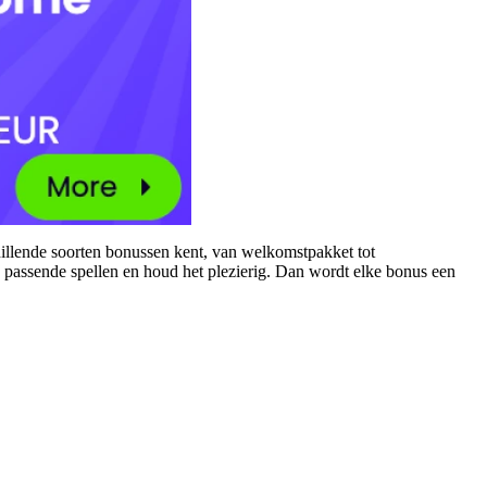
chillende soorten bonussen kent, van welkomstpakket tot
de passende spellen en houd het plezierig. Dan wordt elke bonus een