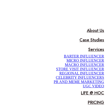
About Us
Case Studies
Services
BARTER INFLUENCER
MICRO INFLUENCER
MACRO INFLUENCER
STORE VISIT INFLUENCER
REGIONAL INFLUENCER
CELEBRITY INFLUENCERS
PR AND MEME MARKETING
UGC VIDEO
LIFE @ HOC
PRICING