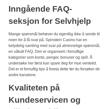
Inngående FAQ-
seksjon for Selvhjelp
Mange spørsmål behøver du egentlig ikke å sende til
noen for å få svar på. Spinstein Casino har en
betydelig samling med svar på alminnelige spørsmål,
en såkalt FAQ. Den er organisert i fornuftige
kategorier som konto, penger, bonuser og spill. Å
undersøke her først kan spare deg for mye ventetid.
Det er et fornuftig tips å foreta dette før du forsøker de
andre kanalene.
Kvaliteten på
Kundeservicen og