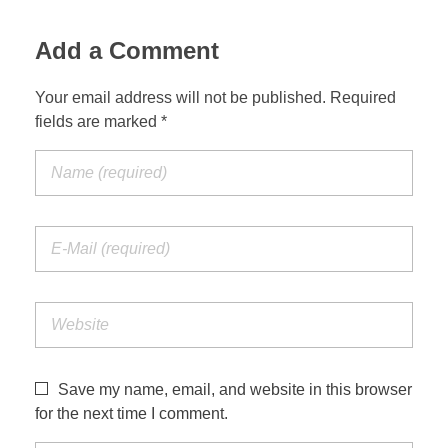
Add a Comment
Your email address will not be published. Required
fields are marked *
Save my name, email, and website in this browser
for the next time I comment.