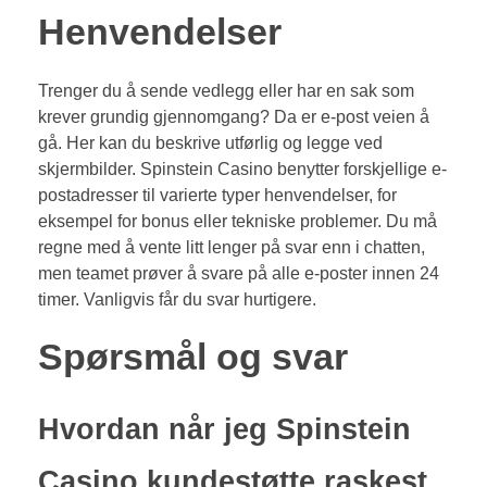
Henvendelser
Trenger du å sende vedlegg eller har en sak som
krever grundig gjennomgang? Da er e-post veien å
gå. Her kan du beskrive utførlig og legge ved
skjermbilder. Spinstein Casino benytter forskjellige e-
postadresser til varierte typer henvendelser, for
eksempel for bonus eller tekniske problemer. Du må
regne med å vente litt lenger på svar enn i chatten,
men teamet prøver å svare på alle e-poster innen 24
timer. Vanligvis får du svar hurtigere.
Spørsmål og svar
Hvordan når jeg Spinstein
Casino kundestøtte raskest