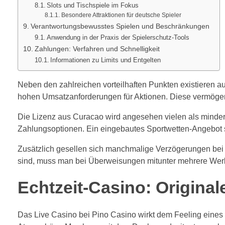
Slots und Tischspiele im Fokus
Besondere Attraktionen für deutsche Spieler
Verantwortungsbewusstes Spielen und Beschränkungen
Anwendung in der Praxis der Spielerschutz-Tools
Zahlungen: Verfahren und Schnelligkeit
Informationen zu Limits und Entgelten
Neben den zahlreichen vorteilhaften Punkten existieren a
hohen Umsatzanforderungen für Aktionen. Diese vermöge
Die Lizenz aus Curacao wird angesehen vielen als minder 
Zahlungsoptionen. Ein eingebautes Sportwetten-Angebot s
Zusätzlich gesellen sich manchmalige Verzögerungen be
sind, muss man bei Überweisungen mitunter mehrere Werkt
Echtzeit-Casino: Origina
Das Live Casino bei Pino Casino wirkt dem Feeling eines