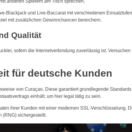
mit anderen Spielern am Tisch sprechen.
Live-Blackjack und Live-Baccarat mit verschiedenen Einsatztufe
Spiel mit zusätzlichen Gewinnchancen bereichern.
d Qualität
Ruckler, sofern die Internetverbindung zuverlässig ist. Versuch
eit für deutsche Kunden
elsweise von Curaçao. Diese garantiert grundlegende Standards 
atsvertrags einhält, um hier legal tätig zu sein.
 Daten ihrer Kunden mit einer modernen SSL-Verschlüsselung. Di
 (RNG) sichergestellt.