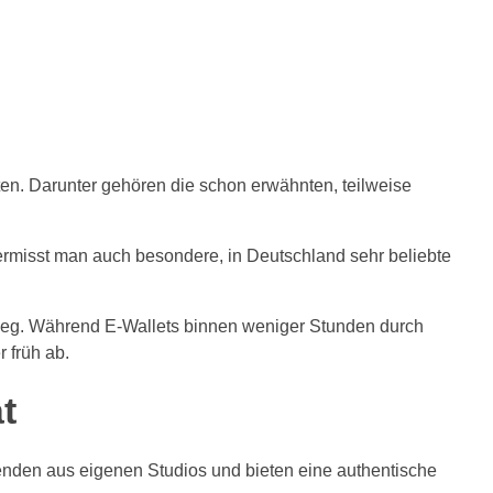
ten. Darunter gehören die schon erwähnten, teilweise
vermisst man auch besondere, in Deutschland sehr beliebte
weg. Während E-Wallets binnen weniger Stunden durch
 früh ab.
t
enden aus eigenen Studios und bieten eine authentische