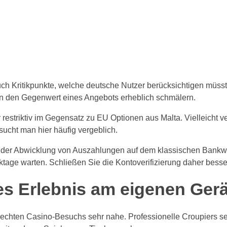
uch Kritikpunkte, welche deutsche Nutzer berücksichtigen müss
n den Gegenwert eines Angebots erheblich schmälern.
restriktiv im Gegensatz zu EU Optionen aus Malta. Vielleicht 
ucht man hier häufig vergeblich.
i der Abwicklung von Auszahlungen auf dem klassischen Bank
age warten. Schließen Sie die Kontoverifizierung daher besser
les Erlebnis am eigenen Gerä
 echten Casino-Besuchs sehr nahe. Professionelle Croupiers s