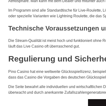
Atmosphäre. Man kann mit dem Dealer und mitunter auch 
Im Programm sind alle Standardtische für Live-Roulette, 
oder spezielle Varianten wie Lightning Roulette, die das 
Technische Voraussetzungen un
Die Stream-Qualität ist meist hoch und funktioniert ohne 
läuft das Live Casino oft überraschend gut.
Regulierung und Sicherh
Pino Casino hat eine weltweite Glücksspiellizenz, beispi
dass das Casino die Vorgaben des deutschen Glücksspielsta
Die Seite bewahrt alle individuellen und wirtschaftlichen
überwacht und durch anerkannte Zufallszahlengeneratoren