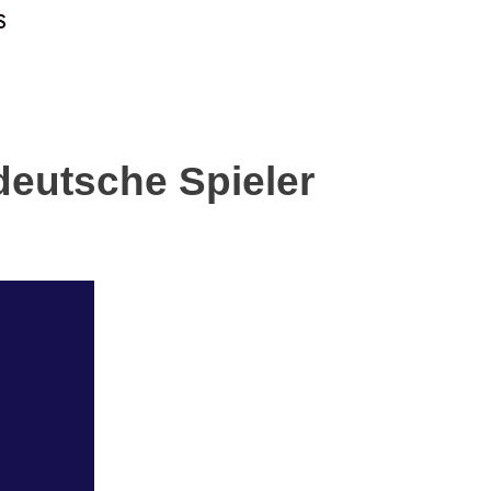
S
 deutsche Spieler