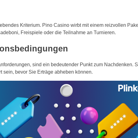
ndes Kriterium. Pino Casino wirbt mit einem reizvollen Paket, 
deboni, Freispiele oder die Teilnahme an Turnieren.
ktionsbedingungen
nforderungen, sind ein bedeutender Punkt zum Nachdenken. S
t sein, bevor Sie Erträge abheben können.