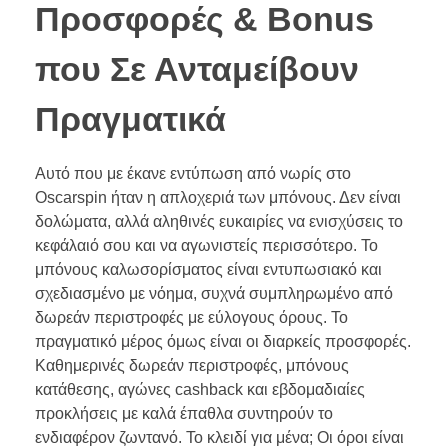
Προσφορές & Bonus
που Σε Ανταμείβουν
Πραγματικά
Αυτό που με έκανε εντύπωση από νωρίς στο
Oscarspin ήταν η απλοχεριά των μπόνους. Δεν είναι
δολώματα, αλλά αληθινές ευκαιρίες να ενισχύσεις το
κεφάλαιό σου και να αγωνιστείς περισσότερο. Το
μπόνους καλωσορίσματος είναι εντυπωσιακό και
σχεδιασμένο με νόημα, συχνά συμπληρωμένο από
δωρεάν περιστροφές με εύλογους όρους. Το
πραγματικό μέρος όμως είναι οι διαρκείς προσφορές.
Καθημερινές δωρεάν περιστροφές, μπόνους
κατάθεσης, αγώνες cashback και εβδομαδιαίες
προκλήσεις με καλά έπαθλα συντηρούν το
ενδιαφέρον ζωντανό. Το κλειδί για μένα; Οι όροι είναι