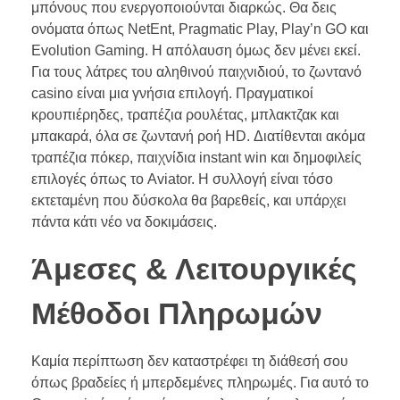
μπόνους που ενεργοποιούνται διαρκώς. Θα δεις
ονόματα όπως NetEnt, Pragmatic Play, Play’n GO και
Evolution Gaming. Η απόλαυση όμως δεν μένει εκεί.
Για τους λάτρες του αληθινού παιχνιδιού, το ζωντανό
casino είναι μια γνήσια επιλογή. Πραγματικοί
κρουπιέρηδες, τραπέζια ρουλέτας, μπλακτζακ και
μπακαρά, όλα σε ζωντανή ροή HD. Διατίθενται ακόμα
τραπέζια πόκερ, παιχνίδια instant win και δημοφιλείς
επιλογές όπως το Aviator. Η συλλογή είναι τόσο
εκτεταμένη που δύσκολα θα βαρεθείς, και υπάρχει
πάντα κάτι νέο να δοκιμάσεις.
Άμεσες & Λειτουργικές
Μέθοδοι Πληρωμών
Καμία περίπτωση δεν καταστρέφει τη διάθεσή σου
όπως βραδείες ή μπερδεμένες πληρωμές. Για αυτό το