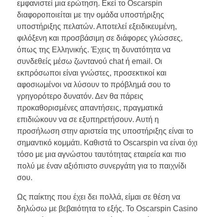
εμφανιστεί μια ερώτηση. Εκεί το Oscarspin
διαφοροποιείται με την ομάδα υποστήριξης
υποστήριξης πελατών. Αποτελεί εξειδικευμένη,
φιλόξενη και προσβάσιμη σε διάφορες γλώσσες,
όπως της Ελληνικής. Έχεις τη δυνατότητα να
συνδεθείς μέσω ζωντανού chat ή email. Οι
εκπρόσωποι είναι γνώστες, προσεκτικοί και
αφοσιωμένοι να λύσουν το πρόβλημά σου το
γρηγορότερο δυνατόν. Δεν θα πάρεις
προκαθορισμένες απαντήσεις, πραγματικά
επιδιώκουν να σε εξυπηρετήσουν. Αυτή η
προσήλωση στην αριστεία της υποστήριξης είναι το
σημαντικό κομμάτι. Καθιστά το Oscarspin να είναι όχι
τόσο με μια αγνώστου ταυτότητας εταιρεία και πιο
πολύ με έναν αξιόπιστο συνεργάτη για το παιχνίδι
σου.
Ως παίκτης που έχει δει πολλά, είμαι σε θέση να
δηλώσω με βεβαιότητα το εξής. Το Oscarspin Casino