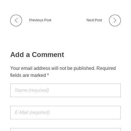
Previous Post
Next Post
Add a Comment
Your email address will not be published. Required
fields are marked *