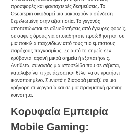
προσφορές και φανταχτερές δεσμεύσεις. Το
Oscarspin οικοδομεί μια μακροχρόνια σύνδεση
θεμελιωμένη στην αξιοπιστία. Το γεγονός
αποτυπώνεται σε αδειοδοτήσεις από έγκυρες φορείς,
σε σαφείς όρους για οποιαδήποτε προώθηση και σε
μια ποικιλία παιχνιδιών από τους πιο έμπιστους
παρόχους παγκοσμίως. Σε αυτό το σημείο δεν
κρύβονται αφανή μικρά σημεία ή εξαπατήσεις.
Αντίθετα, συναντάς μια ιστοσελίδα που σε σέβεται,
καταλαβαίνει τι χρειάζεσαι και θέλει να σε κρατήσει
ικανοποιημένο. Συνιστά η διαφορά μεταξύ σε μια
γρήγορη συνεργασία και σε μια πραγματική gaming
κοινότητα.
Κορυφαία Εμπειρία
Mobile Gaming: