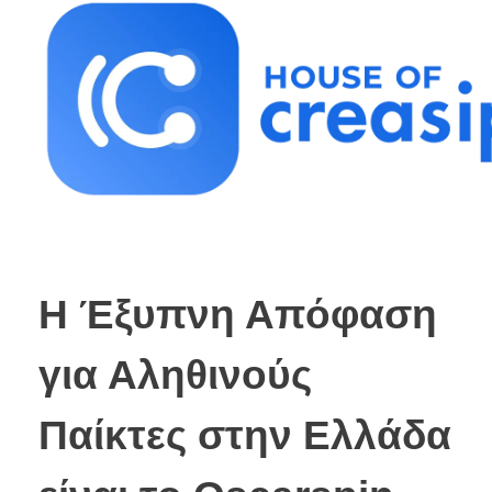
Best Influencer Marketing Agency
Η Έξυπνη Απόφαση
για Αληθινούς
Παίκτες στην Ελλάδα