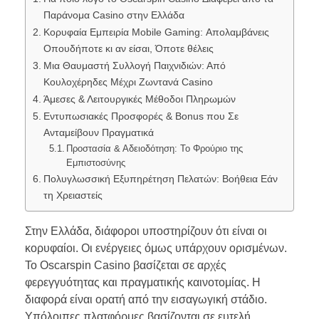
Παράνομα Casino στην Ελλάδα
Κορυφαία Εμπειρία Mobile Gaming: Απολαμβάνεις
Οπουδήποτε κι αν είσαι, Όποτε θέλεις
Μια Θαυμαστή Συλλογή Παιχνιδιών: Από
Κουλοχέρηδες Μέχρι Ζωντανά Casino
Άμεσες & Λειτουργικές Μέθοδοι Πληρωμών
Εντυπωσιακές Προσφορές & Bonus που Σε
Ανταμείβουν Πραγματικά
Προστασία & Αδειοδότηση: Το Φρούριο της
Εμπιστοσύνης
Πολυγλωσσική Εξυπηρέτηση Πελατών: Βοήθεια Εάν
τη Χρειαστείς
Στην Ελλάδα, διάφοροι υποστηρίζουν ότι είναι οι
κορυφαίοι. Οι ενέργειες όμως υπάρχουν ορισμένων.
Το Oscarspin Casino βασίζεται σε αρχές
φερεγγυότητας και πραγματικής καινοτομίας. Η
διαφορά είναι ορατή από την εισαγωγική στάδιο.
Υπόλοιπες πλατφόρμες βασίζονται σε ευτελή