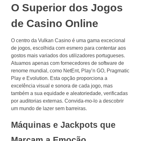
O Superior dos Jogos
de Casino Online
O centro da Vulkan Casino é uma gama excecional
de jogos, escolhida com esmero para contentar aos
gostos mais variados dos utilizadores portugueses.
Atuamos apenas com fornecedores de software de
renome mundial, como NetEnt, Play’n GO, Pragmatic
Play e Evolution. Esta opção proporciona a
excelência visual e sonora de cada jogo, mas
também a sua equidade e aleatoriedade, verificadas
por auditorias externas. Convida-mo-lo a descobrir
um mundo de lazer sem barreiras.
Máquinas e Jackpots que
Marcam a Emoção