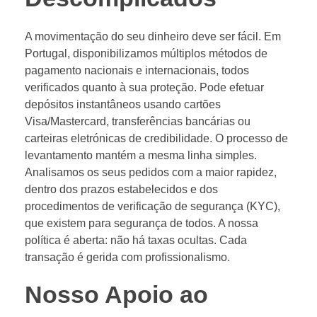
A movimentação do seu dinheiro deve ser fácil. Em
Portugal, disponibilizamos múltiplos métodos de
pagamento nacionais e internacionais, todos
verificados quanto à sua proteção. Pode efetuar
depósitos instantâneos usando cartões
Visa/Mastercard, transferências bancárias ou
carteiras eletrónicas de credibilidade. O processo de
levantamento mantém a mesma linha simples.
Analisamos os seus pedidos com a maior rapidez,
dentro dos prazos estabelecidos e dos
procedimentos de verificação de segurança (KYC),
que existem para segurança de todos. A nossa
política é aberta: não há taxas ocultas. Cada
transação é gerida com profissionalismo.
Nosso Apoio ao