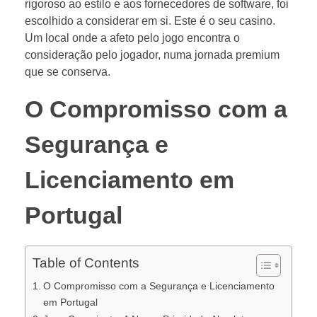
rigoroso ao estilo e aos fornecedores de software, foi
escolhido a considerar em si. Este é o seu casino.
Um local onde a afeto pelo jogo encontra o
consideração pelo jogador, numa jornada premium
que se conserva.
O Compromisso com a
Segurança e
Licenciamento em
Portugal
Table of Contents
O Compromisso com a Segurança e Licenciamento
em Portugal