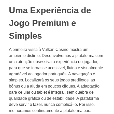
Uma Experiência de
Jogo Premium e
Simples
A primeira visita à Vulkan Casino mostra um
ambiente distinto. Desenvolvemos a plataforma com
uma atenção obsessiva à experiência do jogador,
para que se tornasse acessível, fluida e visualmente
agradável ao jogador português. A navegação é
simples. Localizará os seus jogos prediletos, as
bónus ou a ajuda em poucos cliques. A adaptação
para celular ou tablet é integral, sem quebra de
qualidade gráfica ou de estabilidade. A plataforma
deve servir o lazer, nunca complicá-lo. Por isso,
melhoramos continuamente a plataforma para