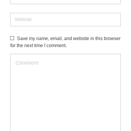
Save my name, email, and website in this browser
for the next time I comment.