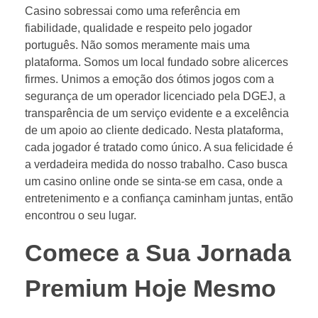
Casino sobressai como uma referência em
fiabilidade, qualidade e respeito pelo jogador
português. Não somos meramente mais uma
plataforma. Somos um local fundado sobre alicerces
firmes. Unimos a emoção dos ótimos jogos com a
segurança de um operador licenciado pela DGEJ, a
transparência de um serviço evidente e a excelência
de um apoio ao cliente dedicado. Nesta plataforma,
cada jogador é tratado como único. A sua felicidade é
a verdadeira medida do nosso trabalho. Caso busca
um casino online onde se sinta-se em casa, onde a
entretenimento e a confiança caminham juntas, então
encontrou o seu lugar.
Comece a Sua Jornada
Premium Hoje Mesmo