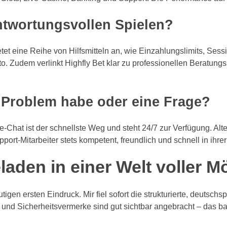
ntwortungsvollen Spielen?
 eine Reihe von Hilfsmitteln an, wie Einzahlungslimits, Sess
o. Zudem verlinkt Highfly Bet klar zu professionellen Beratungs
n Problem habe oder eine Frage?
e-Chat ist der schnellste Weg und steht 24/7 zur Verfügung. Al
rt-Mitarbeiter stets kompetent, freundlich und schnell in ihrer
laden in einer Welt voller M
utigen ersten Eindruck. Mir fiel sofort die strukturierte, deuts
 und Sicherheitsvermerke sind gut sichtbar angebracht – das bau