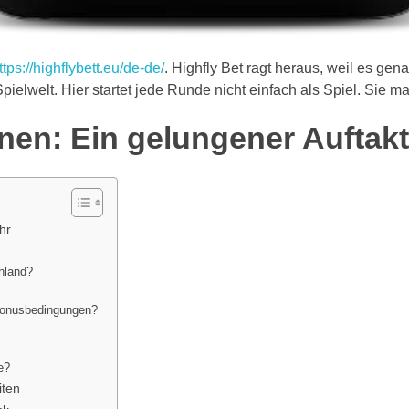
ttps://highflybett.eu/de-de/
. Highfly Bet ragt heraus, weil es ge
lwelt. Hier startet jede Runde nicht einfach als Spiel. Sie m
nen: Ein gelungener Auftak
hr
chland?
 Bonusbedingungen?
e?
iten