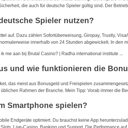
herheit, die auch für deutsche Spieler gültig sind. Der Betrieb i
eutsche Spieler nutzen?
ttel auf. Dazu zählen Sofortüberweisung, Giropay, Trustly, Visa/
normalerweise innerhalb von 24 Stunden abgewickelt. In den 
us und wie funktionieren die Bo
ket, das meist aus Bonusgeld und Freispielen zusammengesetz
 üblichen Rahmen der Branche. Mein Tipp: Vorab immer die Be
em Smartphone spielen?
r mobile Endgeräte optimiert. Du brauchst keine App herunterzula
Slots, Live-Casino, Banking und Support. Die Performance auf i