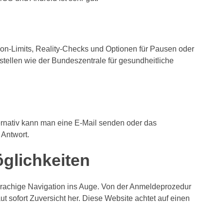
ion-Limits, Reality-Checks und Optionen für Pausen oder
stellen wie der Bundeszentrale für gesundheitliche
ternativ kann man eine E-Mail senden oder das
 Antwort.
öglichkeiten
chsprachige Navigation ins Auge. Von der Anmeldeprozedur
t sofort Zuversicht her. Diese Website achtet auf einen