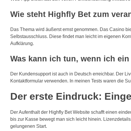
Wie steht Highfly Bet zum vera
Das Thema wird äußerst ernst genommen. Das Casino bietet
Selbstausschluss. Diese findet man leicht im eigenen Kont
Aufklärung.
Was kann ich tun, wenn ich ei
Der Kundensupport ist auch in Deutsch erreichbar. Der Liv
Kontaktformular verwenden. In meinen Tests waren die Suppo
Der erste Eindruck: Einge
Der Aufenthalt der Highfly Bet Website schafft einen einde
bis zur Kasse bewegt man sich leicht hinein. Lizenzdetails
gelungenen Start.