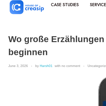
CASE STUDIES
SERVIC
Best Influencer Marketing Agency
Wo große Erzählungen 
beginnen
June 3, 2026
by
Harsh01
with
no comment
Uncategoriz