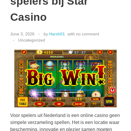
spelers bij Star
Casino
June 3, 2026
by
Harsh01
with
no comment
Uncategorized
Voor spelers uit Nederland is een online casino geen
simpele verzameling spellen. Het is een locatie waar
bescherming, innovatie en plezier samen moeten