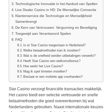
Technologische Innovatie in het Aanbod van Spellen
Live Dealer Casino in HD: De Menselijke Connectie
Klantenservice die Technologie en Menselijkheid
Samenbrengt
De Kern van Vertrouwen: Vergunning en Beveiliging
Toegewijd aan Verantwoord Spelen
FAQ
Is er Star Casino toegestaan in Nederland?
Welke betaalmethoden kan ik inzetten?
Wat is de snelheid worden uitbetalingen verwerkt?
Heeft Star Casino een welkomstbonus?
Hoe werkt het Live Casino?
Mag ik spel limieten instellen?
Bestaat er een mobiele app voorhanden?
Star Casino verzorgt financiële transacties makkelijk.
Het casino biedt een selectie vertrouwde en snelle
betaalmethoden die goed overeenkomen bij wat
Nederlanders gebruiken. Naast internationale keuzes