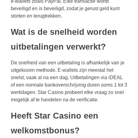
e-wallets zoals PayPal. Elke transactie wordt
beveiligd en is beveiligd, zodat je gerust geld kunt
storten en terugtrekken.
Wat is de snelheid worden
uitbetalingen verwerkt?
De snelheid van een uitbetaling is afhankelijk van je
uitgekozen methode. E-wallets zijn meestal het
snelst, vaak al na een dag. Uitbetalingen via iDEAL
of een normale bankoverschrijving duren soms 1 tot 3
werkdagen. Star Casino probeert elke vraag zo snel
mogelijk af te handelen na de verificatie.
Heeft Star Casino een
welkomstbonus?