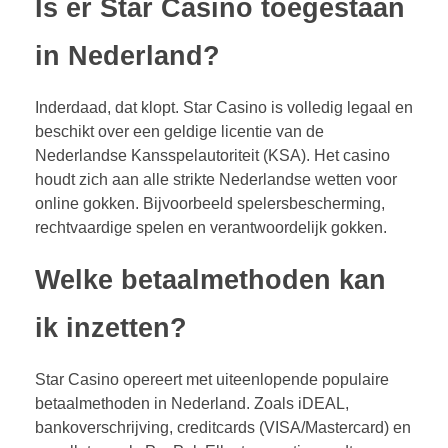
Is er Star Casino toegestaan
in Nederland?
Inderdaad, dat klopt. Star Casino is volledig legaal en
beschikt over een geldige licentie van de
Nederlandse Kansspelautoriteit (KSA). Het casino
houdt zich aan alle strikte Nederlandse wetten voor
online gokken. Bijvoorbeeld spelersbescherming,
rechtvaardige spelen en verantwoordelijk gokken.
Welke betaalmethoden kan
ik inzetten?
Star Casino opereert met uiteenlopende populaire
betaalmethoden in Nederland. Zoals iDEAL,
bankoverschrijving, creditcards (VISA/Mastercard) en