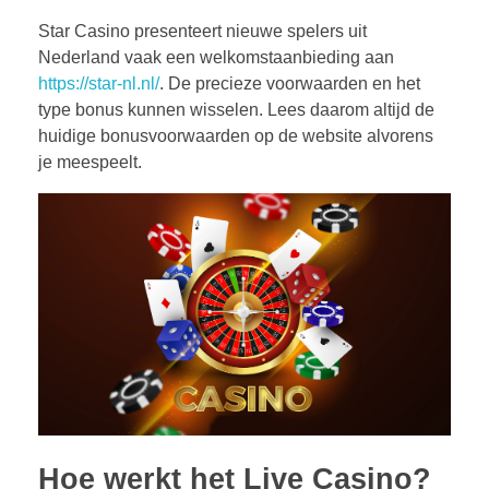
Star Casino presenteert nieuwe spelers uit
Nederland vaak een welkomstaanbieding aan
https://star-nl.nl/
. De precieze voorwaarden en het
type bonus kunnen wisselen. Lees daarom altijd de
huidige bonusvoorwaarden op de website alvorens
je meespeelt.
Hoe werkt het Live Casino?