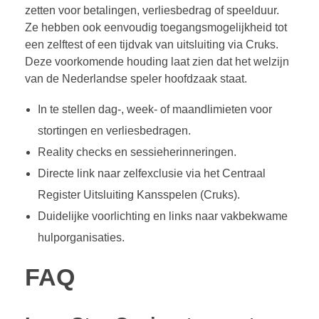
zetten voor betalingen, verliesbedrag of speelduur.
Ze hebben ook eenvoudig toegangsmogelijkheid tot
een zelftest of een tijdvak van uitsluiting via Cruks.
Deze voorkomende houding laat zien dat het welzijn
van de Nederlandse speler hoofdzaak staat.
In te stellen dag-, week- of maandlimieten voor
stortingen en verliesbedragen.
Reality checks en sessieherinneringen.
Directe link naar zelfexclusie via het Centraal
Register Uitsluiting Kansspelen (Cruks).
Duidelijke voorlichting en links naar vakbekwame
hulporganisaties.
FAQ