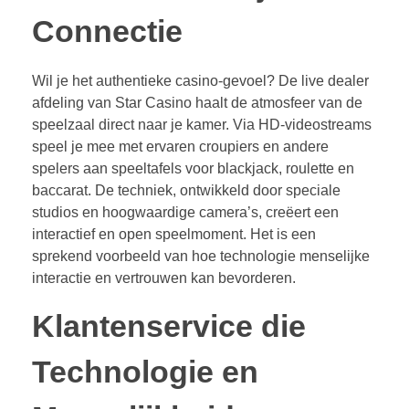
Connectie
Wil je het authentieke casino-gevoel? De live dealer
afdeling van Star Casino haalt de atmosfeer van de
speelzaal direct naar je kamer. Via HD-videostreams
speel je mee met ervaren croupiers en andere
spelers aan speeltafels voor blackjack, roulette en
baccarat. De techniek, ontwikkeld door speciale
studios en hoogwaardige camera’s, creëert een
interactief en open speelmoment. Het is een
sprekend voorbeeld van hoe technologie menselijke
interactie en vertrouwen kan bevorderen.
Klantenservice die
Technologie en