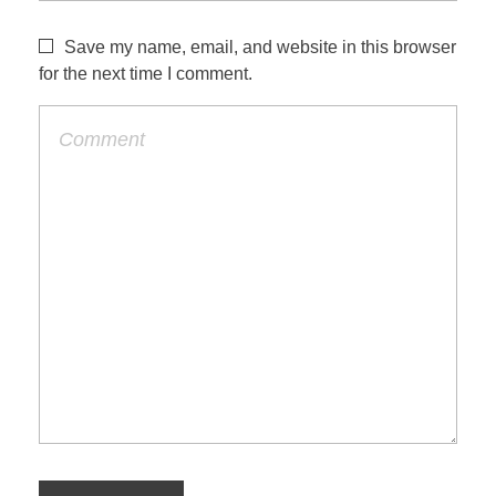
Save my name, email, and website in this browser
for the next time I comment.