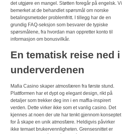
det utgjøre en mangel. Støtten foregår på engelsk. Vi
bemerket at de behandlet spørsmål om norske
betalingsmetoder problemfritt. I tillegg har de en
grundig FAQ-seksjon som besvarer de typiske
spørsmålene, fra hvordan man oppretter konto til
informasjon om bonusvilkår.
En tematisk reise ned i
underverdenen
Mafia Casino skaper atmosfæren fra første stund.
Plattformen har et dypt og elegant design, rikt på
detaljer som trekker deg inn i en maffia-inspirert
verden. Dette virker ikke som et vanlig casino. Det
kjennes at noen der ute har tenkt gjennom konseptet
for å skape en unik atmosfære. Heldigvis påvirker
ikke temaet brukervennligheten. Grensesnittet er