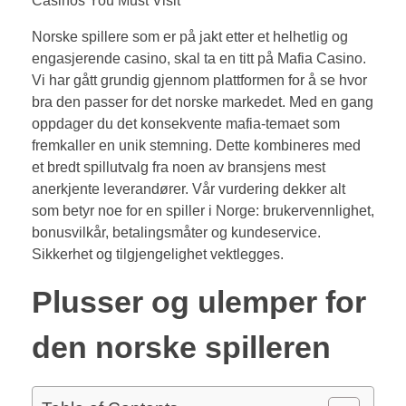
Norske spillere som er på jakt etter et helhetlig og
engasjerende casino, skal ta en titt på Mafia Casino.
Vi har gått grundig gjennom plattformen for å se hvor
bra den passer for det norske markedet. Med en gang
oppdager du det konsekvente mafia-temaet som
fremkaller en unik stemning. Dette kombineres med
et bredt spillutvalg fra noen av bransjens mest
anerkjente leverandører. Vår vurdering dekker alt
som betyr noe for en spiller i Norge: brukervennlighet,
bonusvilkår, betalingsmåter og kundeservice.
Sikkerhet og tilgjengelighet vektlegges.
Plusser og ulemper for
den norske spilleren