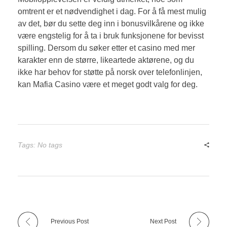
omtrent er et nødvendighet i dag. For å få mest mulig
av det, bør du sette deg inn i bonusvilkårene og ikke
være engstelig for å ta i bruk funksjonene for bevisst
spilling. Dersom du søker etter et casino med mer
karakter enn de større, likeartede aktørene, og du
ikke har behov for støtte på norsk over telefonlinjen,
kan Mafia Casino være et meget godt valg for deg.
Tags: No tags
Previous Post
Next Post