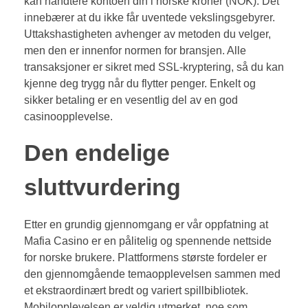
kan håndtere kontoen din i norske kroner (NOK). Det
innebærer at du ikke får uventede vekslingsgebyrer.
Uttakshastigheten avhenger av metoden du velger,
men den er innenfor normen for bransjen. Alle
transaksjoner er sikret med SSL-kryptering, så du kan
kjenne deg trygg når du flytter penger. Enkelt og
sikker betaling er en vesentlig del av en god
casinoopplevelse.
Den endelige
sluttvurdering
Etter en grundig gjennomgang er vår oppfatning at
Mafia Casino er en pålitelig og spennende nettside
for norske brukere. Plattformens største fordeler er
den gjennomgående temaopplevelsen sammen med
et ekstraordinært bredt og variert spillbibliotek.
Mobilopplevelsen er veldig utmerket, noe som