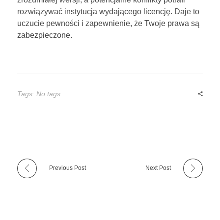
rozwiązywać instytucja wydającego licencję. Daje to
uczucie pewności i zapewnienie, że Twoje prawa są
zabezpieczone.
Tags: No tags
Previous Post
Next Post