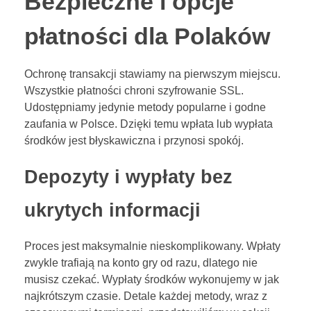
Bezpieczne i opcje
płatności dla Polaków
Ochronę transakcji stawiamy na pierwszym miejscu.
Wszystkie płatności chroni szyfrowanie SSL.
Udostępniamy jedynie metody popularne i godne
zaufania w Polsce. Dzięki temu wpłata lub wypłata
środków jest błyskawiczna i przynosi spokój.
Depozyty i wypłaty bez
ukrytych informacji
Proces jest maksymalnie nieskomplikowany. Wpłaty
zwykle trafiają na konto gry od razu, dlatego nie
musisz czekać. Wypłaty środków wykonujemy w jak
najkrótszym czasie. Detale każdej metody, wraz z