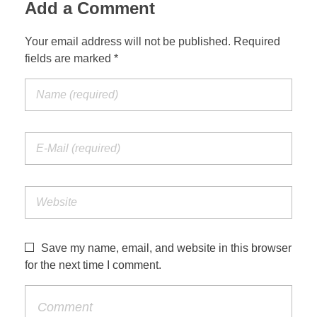
Add a Comment
Your email address will not be published. Required
fields are marked *
Save my name, email, and website in this browser
for the next time I comment.