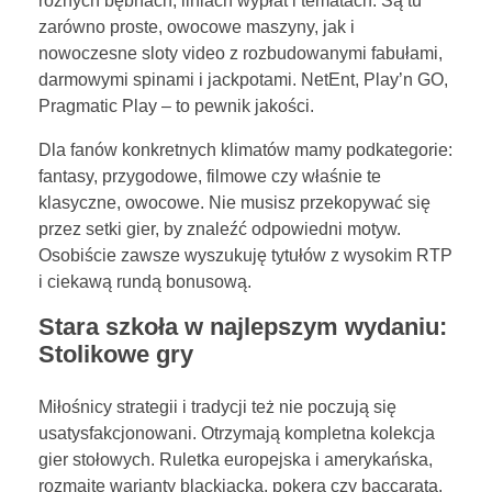
różnych bębnach, liniach wypłat i tematach. Są tu
zarówno proste, owocowe maszyny, jak i
nowoczesne sloty video z rozbudowanymi fabułami,
darmowymi spinami i jackpotami. NetEnt, Play’n GO,
Pragmatic Play – to pewnik jakości.
Dla fanów konkretnych klimatów mamy podkategorie:
fantasy, przygodowe, filmowe czy właśnie te
klasyczne, owocowe. Nie musisz przekopywać się
przez setki gier, by znaleźć odpowiedni motyw.
Osobiście zawsze wyszukuję tytułów z wysokim RTP
i ciekawą rundą bonusową.
Stara szkoła w najlepszym wydaniu:
Stolikowe gry
Miłośnicy strategii i tradycji też nie poczują się
usatysfakcjonowani. Otrzymają kompletna kolekcja
gier stołowych. Ruletka europejska i amerykańska,
rozmaite warianty blackjacka, pokera czy baccarata.