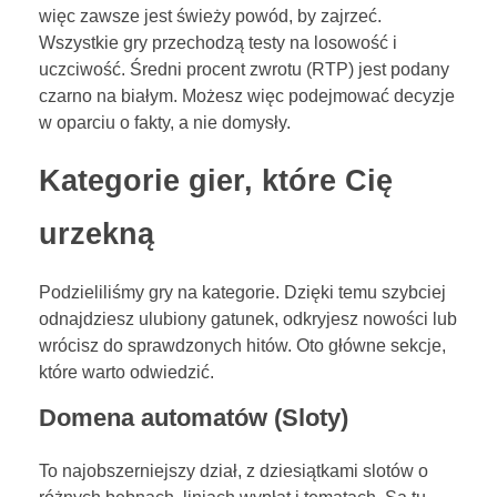
więc zawsze jest świeży powód, by zajrzeć.
Wszystkie gry przechodzą testy na losowość i
uczciwość. Średni procent zwrotu (RTP) jest podany
czarno na białym. Możesz więc podejmować decyzje
w oparciu o fakty, a nie domysły.
Kategorie gier, które Cię
urzekną
Podzieliliśmy gry na kategorie. Dzięki temu szybciej
odnajdziesz ulubiony gatunek, odkryjesz nowości lub
wrócisz do sprawdzonych hitów. Oto główne sekcje,
które warto odwiedzić.
Domena automatów (Sloty)
To najobszerniejszy dział, z dziesiątkami slotów o