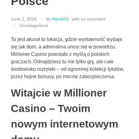
Polsce
June 2, 2026
by
Harsh01
with
no comment
Uncategorized
To jest akurat to lokacja, gdzie wystawność wydaje
się jak dom, a adrenalina unosi się w powietrzu.
Millioner Casino powstało z myślą o polskich
graczach. Odnajdziesz tu nie tylko gry, ale całe
środowisko rozrywki – od ogromnej kolekcji tytułów,
przez hojne bonusy, po mocne zabezpieczenia.
Witajcie w Millioner
Casino – Twoim
nowym internetowym