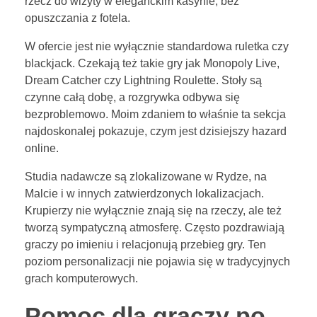
rzecz do wizyty w eleganckim kasynie, bez
opuszczania z fotela.
W ofercie jest nie wyłącznie standardowa ruletka czy
blackjack. Czekają też takie gry jak Monopoly Live,
Dream Catcher czy Lightning Roulette. Stoły są
czynne całą dobę, a rozgrywka odbywa się
bezproblemowo. Moim zdaniem to właśnie ta sekcja
najdoskonalej pokazuje, czym jest dzisiejszy hazard
online.
Studia nadawcze są zlokalizowane w Rydze, na
Malcie i w innych zatwierdzonych lokalizacjach.
Krupierzy nie wyłącznie znają się na rzeczy, ale też
tworzą sympatyczną atmosferę. Często pozdrawiają
graczy po imieniu i relacjonują przebieg gry. Ten
poziom personalizacji nie pojawia się w tradycyjnych
grach komputerowych.
Pomoc dla graczy po