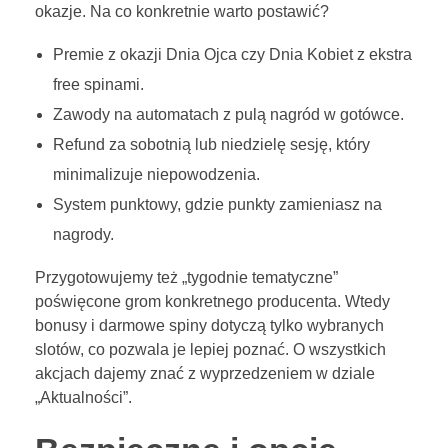
okazje. Na co konkretnie warto postawić?
Premie z okazji Dnia Ojca czy Dnia Kobiet z ekstra
free spinami.
Zawody na automatach z pulą nagród w gotówce.
Refund za sobotnią lub niedzielę sesję, który
minimalizuje niepowodzenia.
System punktowy, gdzie punkty zamieniasz na
nagrody.
Przygotowujemy też „tygodnie tematyczne”
poświęcone grom konkretnego producenta. Wtedy
bonusy i darmowe spiny dotyczą tylko wybranych
slotów, co pozwala je lepiej poznać. O wszystkich
akcjach dajemy znać z wyprzedzeniem w dziale
„Aktualności”.