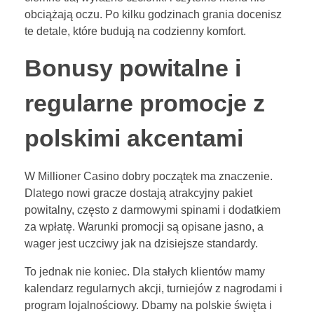
obciążają oczu. Po kilku godzinach grania docenisz
te detale, które budują na codzienny komfort.
Bonusy powitalne i
regularne promocje z
polskimi akcentami
W Millioner Casino dobry początek ma znaczenie.
Dlatego nowi gracze dostają atrakcyjny pakiet
powitalny, często z darmowymi spinami i dodatkiem
za wpłatę. Warunki promocji są opisane jasno, a
wager jest uczciwy jak na dzisiejsze standardy.
To jednak nie koniec. Dla stałych klientów mamy
kalendarz regularnych akcji, turniejów z nagrodami i
program lojalnościowy. Dbamy na polskie święta i