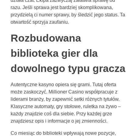
działa czat. Ekipa zazwyczaj załatwia sprawę od
razu. Jeśli sprawa jest bardziej skomplikowana,
przydzielą ci numer sprawy, by śledzić jego status. Ta
otwartość sprzyja zaufaniu.
Rozbudowana
biblioteka gier dla
dowolnego typu gracza
Autentyczne kasyno opiera się grami. Tutaj oferta
może zaskoczyć. Millioner Casino współpracuje z
liderami branży, by zapewnić setki różnych tytułów.
Klasyczne automaty, gry stołowe, ruletka na żywo –
każdy znajdzie coś dla siebie. Przy każdej grze
znajdziesz opis i informacje o jej zmienności.
Co miesiąc do biblioteki wpływają nowe pozycje,