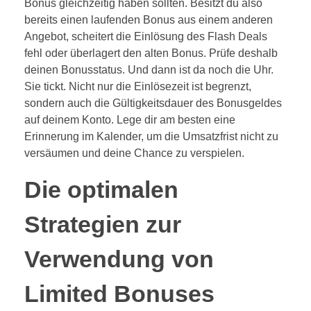
Bonus gleichzeitig haben sollten. Besitzt du also
bereits einen laufenden Bonus aus einem anderen
Angebot, scheitert die Einlösung des Flash Deals
fehl oder überlagert den alten Bonus. Prüfe deshalb
deinen Bonusstatus. Und dann ist da noch die Uhr.
Sie tickt. Nicht nur die Einlösezeit ist begrenzt,
sondern auch die Gültigkeitsdauer des Bonusgeldes
auf deinem Konto. Lege dir am besten eine
Erinnerung im Kalender, um die Umsatzfrist nicht zu
versäumen und deine Chance zu verspielen.
Die optimalen
Strategien zur
Verwendung von
Limited Bonuses