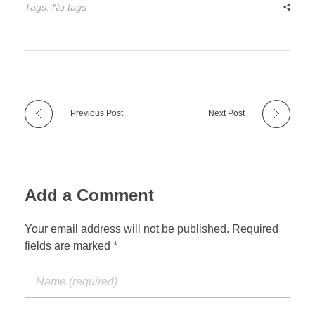
Tags: No tags
Previous Post
Next Post
Add a Comment
Your email address will not be published. Required
fields are marked *