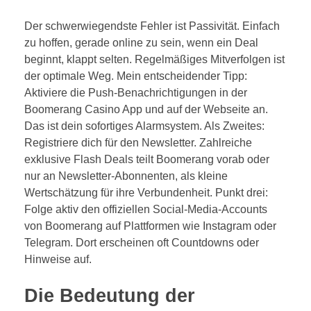
Der schwerwiegendste Fehler ist Passivität. Einfach
zu hoffen, gerade online zu sein, wenn ein Deal
beginnt, klappt selten. Regelmäßiges Mitverfolgen ist
der optimale Weg. Mein entscheidender Tipp:
Aktiviere die Push-Benachrichtigungen in der
Boomerang Casino App und auf der Webseite an.
Das ist dein sofortiges Alarmsystem. Als Zweites:
Registriere dich für den Newsletter. Zahlreiche
exklusive Flash Deals teilt Boomerang vorab oder
nur an Newsletter-Abonnenten, als kleine
Wertschätzung für ihre Verbundenheit. Punkt drei:
Folge aktiv den offiziellen Social-Media-Accounts
von Boomerang auf Plattformen wie Instagram oder
Telegram. Dort erscheinen oft Countdowns oder
Hinweise auf.
Die Bedeutung der