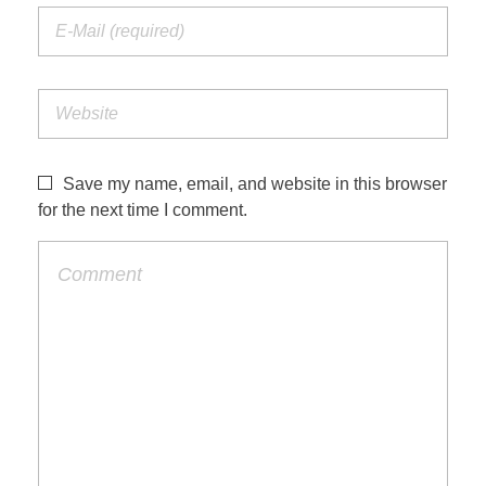
Save my name, email, and website in this browser
for the next time I comment.