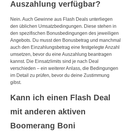
Auszahlung verfügbar?
Nein. Auch Gewinne aus Flash Deals unterliegen
den üblichen Umsatzbedingungen. Diese stehen in
den spezifischen Bonusbedingungen des jeweiligen
Angebots. Du musst den Bonusbetrag und manchmal
auch den Einzahlungsbetrag eine festgelegte Anzahl
umsetzen, bevor du eine Auszahlung beantragen
kannst. Die Einsatzlimits sind je nach Deal
verschieden – ein weiterer Anlass, die Bedingungen
im Detail zu prüfen, bevor du deine Zustimmung
gibst.
Kann ich einen Flash Deal
mit anderen aktiven
Boomerang Boni