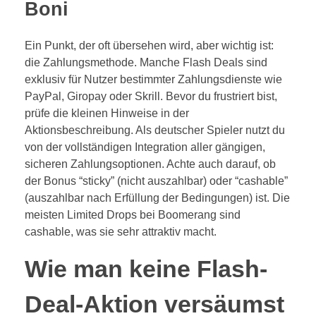
Boni
Ein Punkt, der oft übersehen wird, aber wichtig ist:
die Zahlungsmethode. Manche Flash Deals sind
exklusiv für Nutzer bestimmter Zahlungsdienste wie
PayPal, Giropay oder Skrill. Bevor du frustriert bist,
prüfe die kleinen Hinweise in der
Aktionsbeschreibung. Als deutscher Spieler nutzt du
von der vollständigen Integration aller gängigen,
sicheren Zahlungsoptionen. Achte auch darauf, ob
der Bonus “sticky” (nicht auszahlbar) oder “cashable”
(auszahlbar nach Erfüllung der Bedingungen) ist. Die
meisten Limited Drops bei Boomerang sind
cashable, was sie sehr attraktiv macht.
Wie man keine Flash-
Deal-Aktion versäumst