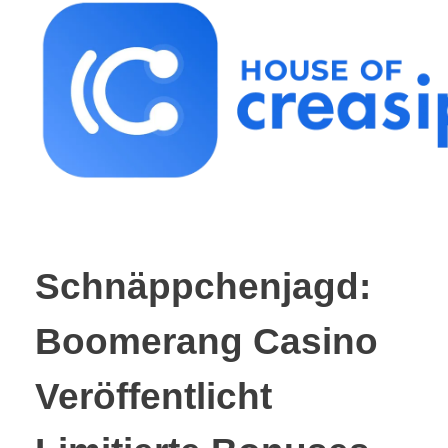
Best Influencer Marketing Agency
Schnäppchenjagd:
Boomerang Casino
Veröffentlicht