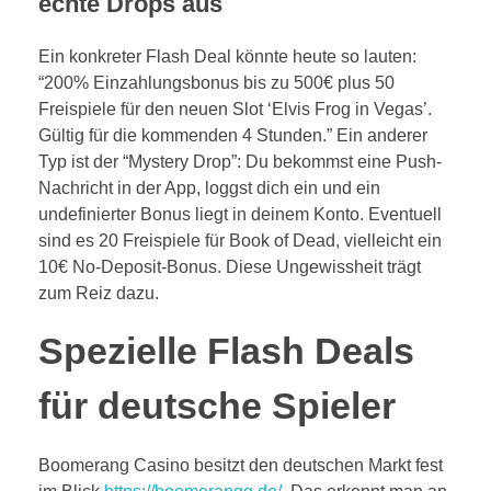
echte Drops aus
Ein konkreter Flash Deal könnte heute so lauten:
“200% Einzahlungsbonus bis zu 500€ plus 50
Freispiele für den neuen Slot ‘Elvis Frog in Vegas’.
Gültig für die kommenden 4 Stunden.” Ein anderer
Typ ist der “Mystery Drop”: Du bekommst eine Push-
Nachricht in der App, loggst dich ein und ein
undefinierter Bonus liegt in deinem Konto. Eventuell
sind es 20 Freispiele für Book of Dead, vielleicht ein
10€ No-Deposit-Bonus. Diese Ungewissheit trägt
zum Reiz dazu.
Spezielle Flash Deals
für deutsche Spieler
Boomerang Casino besitzt den deutschen Markt fest