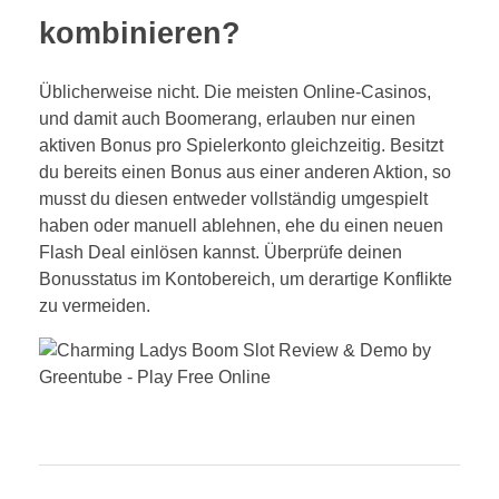
kombinieren?
Üblicherweise nicht. Die meisten Online-Casinos,
und damit auch Boomerang, erlauben nur einen
aktiven Bonus pro Spielerkonto gleichzeitig. Besitzt
du bereits einen Bonus aus einer anderen Aktion, so
musst du diesen entweder vollständig umgespielt
haben oder manuell ablehnen, ehe du einen neuen
Flash Deal einlösen kannst. Überprüfe deinen
Bonusstatus im Kontobereich, um derartige Konflikte
zu vermeiden.