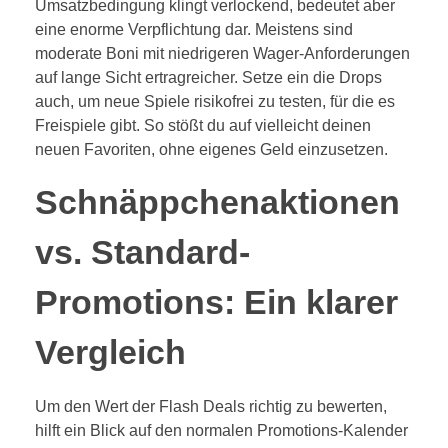
Umsatzbedingung klingt verlockend, bedeutet aber
eine enorme Verpflichtung dar. Meistens sind
moderate Boni mit niedrigeren Wager-Anforderungen
auf lange Sicht ertragreicher. Setze ein die Drops
auch, um neue Spiele risikofrei zu testen, für die es
Freispiele gibt. So stößt du auf vielleicht deinen
neuen Favoriten, ohne eigenes Geld einzusetzen.
Schnäppchenaktionen
vs. Standard-
Promotions: Ein klarer
Vergleich
Um den Wert der Flash Deals richtig zu bewerten,
hilft ein Blick auf den normalen Promotions-Kalender