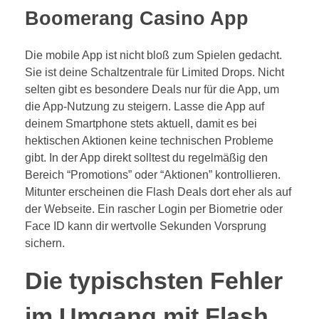
Boomerang Casino App
Die mobile App ist nicht bloß zum Spielen gedacht.
Sie ist deine Schaltzentrale für Limited Drops. Nicht
selten gibt es besondere Deals nur für die App, um
die App-Nutzung zu steigern. Lasse die App auf
deinem Smartphone stets aktuell, damit es bei
hektischen Aktionen keine technischen Probleme
gibt. In der App direkt solltest du regelmäßig den
Bereich “Promotions” oder “Aktionen” kontrollieren.
Mitunter erscheinen die Flash Deals dort eher als auf
der Webseite. Ein rascher Login per Biometrie oder
Face ID kann dir wertvolle Sekunden Vorsprung
sichern.
Die typischsten Fehler
im Umgang mit Flash