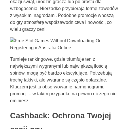
okazji świąt, urodzin gracza lub po prostu dla
wzbogacenia. Nierzadko przybierają formę zawodów
z wysokimi nagrodami. Podobne promocje wnoszą
do gry atmosferę współzawodnictwa i nowości, co
wielu graczy ceni.
Turnieje rankingowe, gdzie triumfuje ten z
największymi wygranymi lub największą ilością
spinów, mogą być bardzo ekscytujące. Potrzebują
trochę taktyki, ale wygrane są często opłacalne.
Kluczem jest tu obserwowanie harmonogramu
promocji – w takim przypadku na pewno niczego nie
ominiesz.
Cashback: Ochrona Twojej