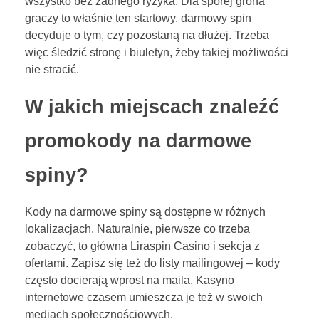
wszystko bez żadnego ryzyka. Dla sporej grona
graczy to właśnie ten startowy, darmowy spin
decyduje o tym, czy pozostaną na dłużej. Trzeba
więc śledzić stronę i biuletyn, żeby takiej możliwości
nie stracić.
W jakich miejscach znaleźć
promokody na darmowe
spiny?
Kody na darmowe spiny są dostępne w różnych
lokalizacjach. Naturalnie, pierwsze co trzeba
zobaczyć, to główna Liraspin Casino i sekcja z
ofertami. Zapisz się też do listy mailingowej – kody
często docierają wprost na maila. Kasyno
internetowe czasem umieszcza je też w swoich
mediach społecznościowych.