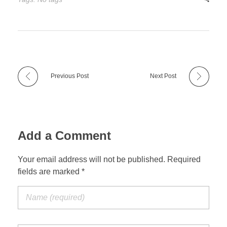
Previous Post
Next Post
Add a Comment
Your email address will not be published. Required
fields are marked *