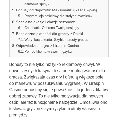
darmowe spiny?
Bonusy od depozytu: Maksymalizuj każdą wpłatę
Program lojalnościowy dla stałych bywalców
Specjalne okazje i okazje sezonowe
Cashback: Ochrona Twojej sesji gry
Bezpieczne płatności dla graczy z Polski
Weryfikacja konta: Szybki i prosty proces
Odpowiedzialna gra z Liraspin Casino
Pomoc klienta w swoim języku
Bonusy to nie tylko niż tylko reklamowy chwyt. W
nowoczesnych kasynach są one realną wartość dla
gracza. Zwiększają czas gry i oferują większe pole
do manewru w poszukiwaniu wygranej. W Liraspin
Casino odnosimy się je poważnie – to jeden z filarów
dobrej zabawy. To nie tylko motywacja dla nowych
osób, ale też funkcjonalne narzędzie. Umożliwia ono
testować gry z niższym ryzykiem utraty własnych
pieniędzy.