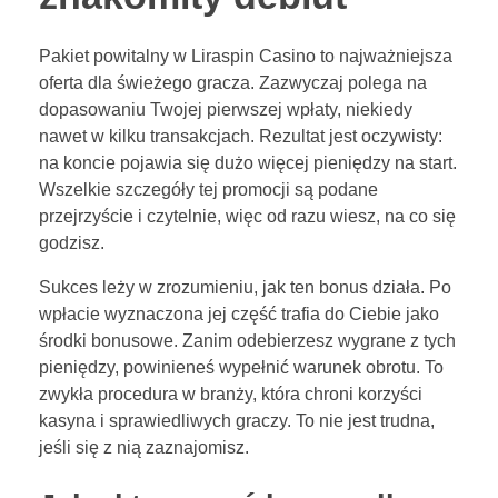
Pakiet powitalny w Liraspin Casino to najważniejsza
oferta dla świeżego gracza. Zazwyczaj polega na
dopasowaniu Twojej pierwszej wpłaty, niekiedy
nawet w kilku transakcjach. Rezultat jest oczywisty:
na koncie pojawia się dużo więcej pieniędzy na start.
Wszelkie szczegóły tej promocji są podane
przejrzyście i czytelnie, więc od razu wiesz, na co się
godzisz.
Sukces leży w zrozumieniu, jak ten bonus działa. Po
wpłacie wyznaczona jej część trafia do Ciebie jako
środki bonusowe. Zanim odebierzesz wygrane z tych
pieniędzy, powinieneś wypełnić warunek obrotu. To
zwykła procedura w branży, która chroni korzyści
kasyna i sprawiedliwych graczy. To nie jest trudna,
jeśli się z nią zaznajomisz.