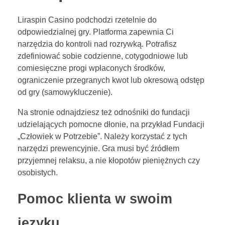
Liraspin Casino podchodzi rzetelnie do
odpowiedzialnej gry. Platforma zapewnia Ci
narzędzia do kontroli nad rozrywką. Potrafisz
zdefiniować sobie codzienne, cotygodniowe lub
comiesięczne progi wpłaconych środków,
ograniczenie przegranych kwot lub okresową odstęp
od gry (samowykluczenie).
Na stronie odnajdziesz też odnośniki do fundacji
udzielających pomocne dłonie, na przykład Fundacji
„Człowiek w Potrzebie”. Należy korzystać z tych
narzędzi prewencyjnie. Gra musi być źródłem
przyjemnej relaksu, a nie kłopotów pieniężnych czy
osobistych.
Pomoc klienta w swoim
języku