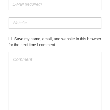
Save my name, email, and website in this browser
for the next time I comment.