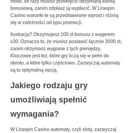
mówi, ile razy musisz przekręcić otrzymaną kwotą
bonusową, zanim zdołasz ją wypłacić. W Liraspin
Casino warunki te są przedstawione wprost i różnią
się w zależności od typu promocji.
Ilustracja? Otrzymujesz 100 zł bonusu z wagerem
x30. Oznacza to, że musisz postawić łącznie 3000 zł,
zanim otrzymasz wygrane z tych pieniędzy.
Kluczowe jest też, które gry liczą się w pełni do
obrotu, a które tylko częściowo. Zazwyczaj automaty
są tu optymalną opcją.
Jakiego rodzaju gry
umożliwiają spełnić
wymagania?
W Liraspin Casino automaty, czyli sloty, zazwyczaj