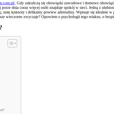
in.com.pl/
. Gdy zakończą się obowiązki zawodowe i domowe obowiązki,
 porze dnia coraz więcej osób znajduje spokój w sieci. Jedną z ulubi
tę, nutę tęsknoty i delikatny powiew adrenaliny. Wpisuje się idealnie
sze wieczorne zwyczaje? Opowiem o psychologii tego relaksu, o bezpi
?
lot?