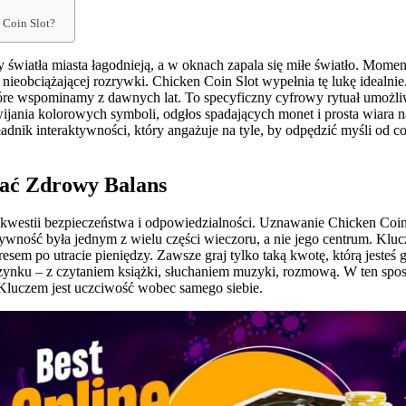
 Coin Slot?
wiatła miasta łagodnieją, a w oknach zapala się miłe światło. Moment
 nieobciążającej rozrywki. Chicken Coin Slot wypełnia tę lukę idealni
óre wspominamy z dawnych lat. To specyficzny cyfrowy rytuał umożliwi
ijania kolorowych symboli, odgłos spadających monet i prosta wiara 
ładnik interaktywności, który angażuje na tyle, by odpędzić myśli od c
wać Zdrowy Balans
 kwestii bezpieczeństwa i odpowiedzialności. Uznawanie Chicken Coin
wność była jednym z wielu części wieczoru, a nie jego centrum. Klucz
stresem po utracie pieniędzy. Zawsze graj tylko taką kwotę, którą jesteś 
czynku – z czytaniem książki, słuchaniem muzyki, rozmową. W ten spo
 Kluczem jest uczciwość wobec samego siebie.