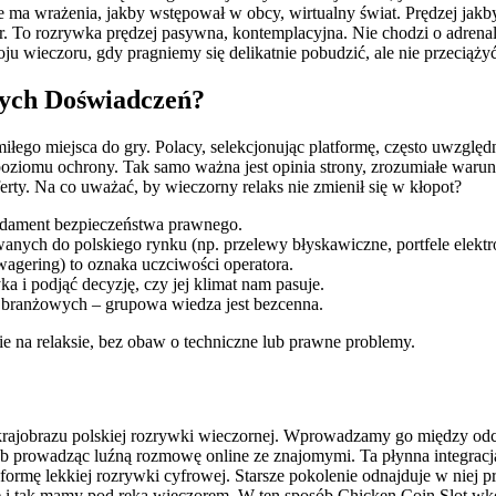
e ma wrażenia, jakby wstępował w obcy, wirtualny świat. Prędzej jakb
r. To rozrywka prędzej pasywna, kontemplacyjna. Nie chodzi o adrenali
ju wieczoru, gdy pragniemy się delikatnie pobudzić, ale nie przeciąży
zych Doświadczeń?
iłego miejsca do gry. Polacy, selekcjonując platformę, często uwzględ
oziomu ochrony. Tak samo ważna jest opinia strony, zrozumiałe warunk
ty. Na co uważać, by wieczorny relaks nie zmienił się w kłopot?
undament bezpieczeństwa prawnego.
nych do polskiego rynku (np. przelewy błyskawiczne, portfele elektr
agering) to oznaka uczciwości operatora.
a i podjąć decyzję, czy jej klimat nam pasuje.
h branżowych – grupowa wiedza jest bezcenna.
e na relaksie, bez obaw o techniczne lub prawne problemy.
o krajobrazu polskiej rozrywki wieczornej. Wprowadzamy go między od
b prowadząc luźną rozmowę online ze znajomymi. Ta płynna integracj
 formę lekkiej rozrywki cyfrowej. Starsze pokolenie odnajduje w nie
które i tak mamy pod ręką wieczorem. W ten sposób Chicken Coin Slot 