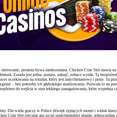
rowanie, prostota bywa niedoceniana. Chicken Coin Slot stawia na nią
historii. Zasada jest jedna: postaw, zakręć, zobacz wynik. Ta bezpośr
proces oczekiwania na rezultat, który jest natychmiastowy i jasny. Ta
grane – bez potrzeby ich głębokiego analizowania. Pozwala to na pra
 narzędziem do wejścia w stan lekkiego zaangażowania, które wypełni
 sloty. Dla wielu graczy w Polsce dźwięk sypiących monet i widok k
ken Coin Slot zręcznie gra na tej sentymentalnej strunie, jednocześni