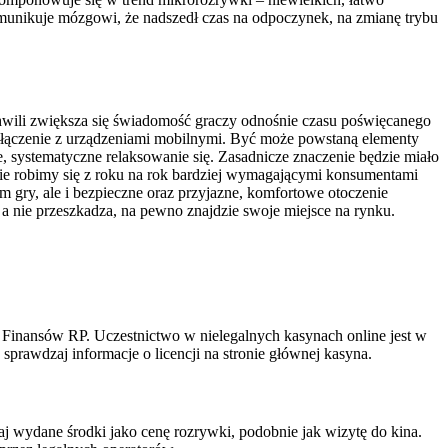
omunikuje mózgowi, że nadszedł czas na odpoczynek, na zmianę trybu
chwili zwiększa się świadomość graczy odnośnie czasu poświęcanego
 połączenie z urządzeniami mobilnymi. Być może powstaną elementy
, systematyczne relaksowanie się. Zasadnicze znaczenie będzie miało
ie robimy się z roku na rok bardziej wymagającymi konsumentami
 gry, ale i bezpieczne oraz przyjazne, komfortowe otoczenie
a nie przeszkadza, na pewno znajdzie swoje miejsce na rynku.
 Finansów RP. Uczestnictwo w nielegalnych kasynach online jest w
prawdzaj informacje o licencji na stronie głównej kasyna.
awaj wydane środki jako cenę rozrywki, podobnie jak wizytę do kina.