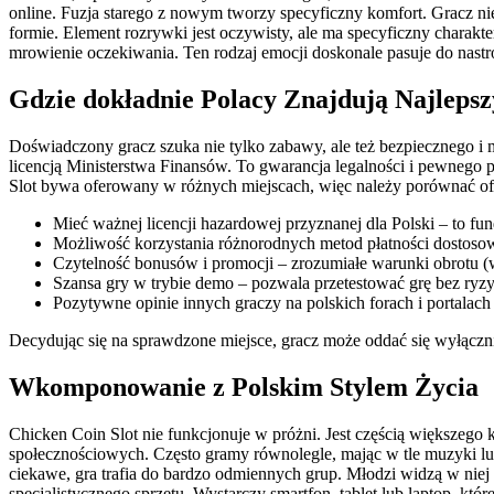
online. Fuzja starego z nowym tworzy specyficzny komfort. Gracz ni
formie. Element rozrywki jest oczywisty, ale ma specyficzny charakte
mrowienie oczekiwania. Ten rodzaj emocji doskonale pasuje do nastro
Gdzie dokładnie Polacy Znajdują Najleps
Doświadczony gracz szuka nie tylko zabawy, ale też bezpiecznego i m
licencją Ministerstwa Finansów. To gwarancja legalności i pewnego p
Slot bywa oferowany w różnych miejscach, więc należy porównać ofer
Mieć ważnej licencji hazardowej przyznanej dla Polski – to f
Możliwość korzystania różnorodnych metod płatności dostosowa
Czytelność bonusów i promocji – zrozumiałe warunki obrotu (w
Szansa gry w trybie demo – pozwala przetestować grę bez ryzyk
Pozytywne opinie innych graczy na polskich forach i portalac
Decydując się na sprawdzone miejsce, gracz może oddać się wyłączni
Wkomponowanie z Polskim Stylem Życia
Chicken Coin Slot nie funkcjonuje w próżni. Jest częścią większeg
społecznościowych. Często gramy równolegle, mając w tle muzyki lu
ciekawe, gra trafia do bardzo odmiennych grup. Młodzi widzą w niej
specjalistycznego sprzętu. Wystarczy smartfon, tablet lub laptop, 