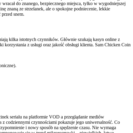
y wracał do znanego, bezpiecznego miejsca, tylko w wygodniejszej
nę znaną ze strzelanek, ale o spokojne podniecenie, lekkie
ć przed snem.
niają kilka istotnych czynników. Głównie szukają kasyn online z
i korzystania z usługi oraz jakość obsługi klienta. Sam Chicken Coin
oniczne).
cinek serialu na platformie VOD a przeglądanie mediów
a z codziennymi czynnościami pokazuje jego uniwersalność. Co
j przypomnienie i nowy sposób na spędzenie czasu. Nie wymaga
wkomponowuje się w trend mikrorozrywki – niewielkich, łatwo