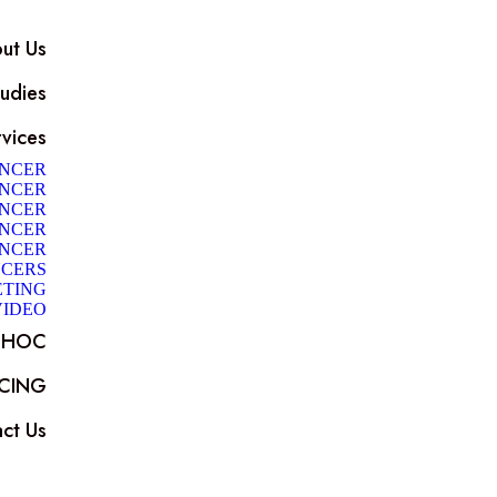
ut Us
udies
vices
ENCER
ENCER
ENCER
ENCER
ENCER
NCERS
ETING
VIDEO
@ HOC
ICING
ct Us