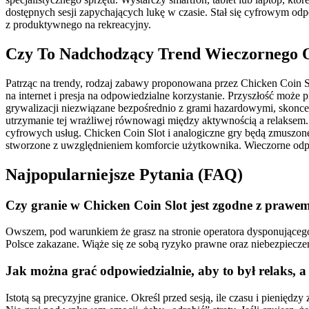
dostępnych sesji zapychających lukę w czasie. Stał się cyfrowym o
z produktywnego na rekreacyjny.
Czy To Nadchodzący Trend Wieczornego
Patrząc na trendy, rodzaj zabawy proponowana przez Chicken Coin S
na internet i presja na odpowiedzialne korzystanie. Przyszłość moż
grywalizacji niezwiązane bezpośrednio z grami hazardowymi, skoncen
utrzymanie tej wrażliwej równowagi między aktywnością a relaksem.
cyfrowych usług. Chicken Coin Slot i analogiczne gry będą zmuszone
stworzone z uwzględnieniem komforcie użytkownika. Wieczorne odprę
Najpopularniejsze Pytania (FAQ)
Czy granie w Chicken Coin Slot jest zgodne z prawe
Owszem, pod warunkiem że grasz na stronie operatora dysponującego
Polsce zakazane. Wiąże się ze sobą ryzyko prawne oraz niebezpieczeń
Jak można grać odpowiedzialnie, aby to był relaks, a
Istotą są precyzyjne granice. Określ przed sesją, ile czasu i pienięd