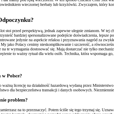
dpowiednikiem wieczornej herbaty lub krzyżówki. Zwyczajem, który k
 Odpoczynku?
lot stoi przed perspektywą, jednak zapewne ulegnie zmianom. W tej 
e przynieść bardziej spersonalizowane podejście doświadczenia, lepsze
trowane jedynie na aspekcie relaksu i przyznawania nagród za zwykłe
 My jako Polacy cenimy nieskomplikowanie i szczerość, a równocześn
 na te wymagania dostosować się. Mają dostarczać nie tylko mechanizm
żenie to ważny rytuał dla wielu osób. Technika, która wspomaga go, 
m w Polsce?
 ważną licencję na działalność hazardową wydaną przez Ministerstwo
stwo dla bezpieczeństwa transakcji i danych osobowych. Niezmiennie s
 nie problem?
zy zamierzasz na to przeznaczyć. Potem ściśle się tego trzymaj się. Uzn