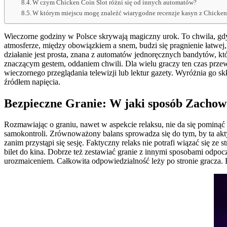
W czym Chicken Coin Slot różni się od innych automatów?
W którym miejscu mogę znaleźć wiarygodne recenzje kasyn z Chicken
Wieczorne godziny w Polsce skrywają magiczny urok. To chwila, gdy ś
atmosferze, między obowiązkiem a snem, budzi się pragnienie łatwej,
działanie jest prosta, znana z automatów jednoręcznych bandytów, kt
znaczącym gestem, oddaniem chwili. Dla wielu graczy ten czas przew
wieczornego przeglądania telewizji lub lektur gazety. Wyróżnia go sk
źródłem napięcia.
Bezpieczne Granie: W jaki sposób Zacho
Rozmawiając o graniu, nawet w aspekcie relaksu, nie da się pominąć
samokontroli. Zrównoważony balans sprowadza się do tym, by ta akty
zanim przystąpi się sesję. Faktyczny relaks nie potrafi wiązać się ze 
bilet do kina. Dobrze też zestawiać granie z innymi sposobami odpo
urozmaiceniem. Całkowita odpowiedzialność leży po stronie gracza.