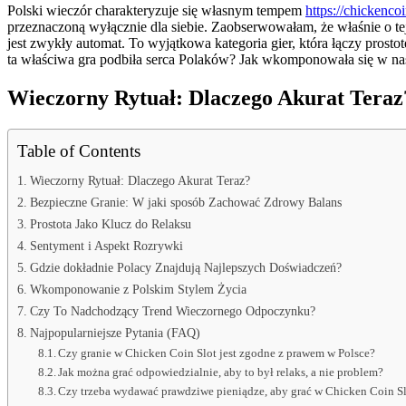
Polski wieczór charakteryzuje się własnym tempem
https://chickenco
przeznaczoną wyłącznie dla siebie. Zaobserwowałam, że właśnie o tej
jest zwykły automat. To wyjątkowa kategoria gier, która łączy prosto
ta właściwa gra podbiła serca Polaków? Jak wkomponowała się w na
Wieczorny Rytuał: Dlaczego Akurat Teraz
Table of Contents
Wieczorny Rytuał: Dlaczego Akurat Teraz?
Bezpieczne Granie: W jaki sposób Zachować Zdrowy Balans
Prostota Jako Klucz do Relaksu
Sentyment i Aspekt Rozrywki
Gdzie dokładnie Polacy Znajdują Najlepszych Doświadczeń?
Wkomponowanie z Polskim Stylem Życia
Czy To Nadchodzący Trend Wieczornego Odpoczynku?
Najpopularniejsze Pytania (FAQ)
Czy granie w Chicken Coin Slot jest zgodne z prawem w Polsce?
Jak można grać odpowiedzialnie, aby to był relaks, a nie problem?
Czy trzeba wydawać prawdziwe pieniądze, aby grać w Chicken Coin S