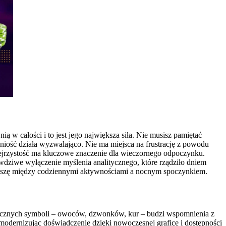
 w całości i to jest jego największa siła. Nie musisz pamiętać
edniość działa wyzwalająco. Nie ma miejsca na frustrację z powodu
 przejrzystość ma kluczowe znaczenie dla wieczornego odpoczynku.
wdziwe wyłączenie myślenia analitycznego, które rządziło dniem
a ciszę między codziennymi aktywnościami a nocnym spoczynkiem.
lasycznych symboli – owoców, dzwonków, kur – budzi wspomnienia z
e modernizując doświadczenie dzięki nowoczesnej grafice i dostępności