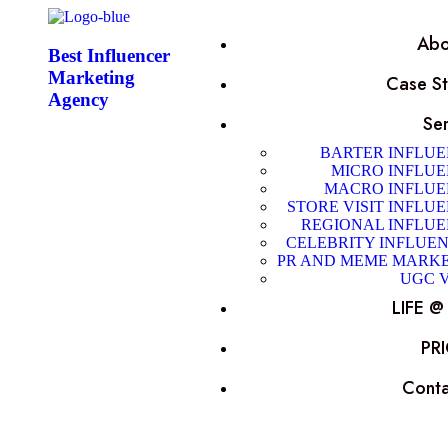
Abo
Best Influencer
Marketing
Case St
Agency
Ser
BARTER INFLU
MICRO INFLU
MACRO INFLU
STORE VISIT INFLU
REGIONAL INFLU
CELEBRITY INFLUE
PR AND MEME MARK
UGC 
LIFE 
PR
Conta