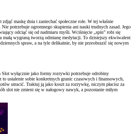
 zdjąć maskę dnia i zaniechać społeczne role. W tej właśnie
e. Nie potrzebuje ogromnego skupienia ani nauki trudnych zasad. Jego
ający odciąć się od nadmiaru myśli. Wciśnięcie „spin” robi się
na małą wygraną tworzą odmianę medytacji. To dzisiejszy ekwiwalent
odziennych spraw, a na tyle delikatnie, by nie przeobrazić się nowym
 Slot wyłącznie jako formy rozrywki potrzebuje odrobiny
 to ustalenie sobie konkretnych granic czasowych i finansowych,
gotów utracić. Traktuj ją jako koszt za rozrywkę, niczym płacisz za
sób slot nie zmieni się w nałogowy nawyk, a pozostanie miłym