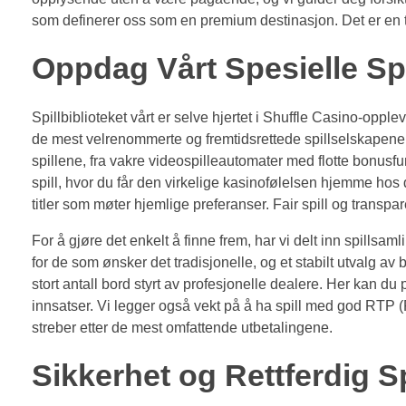
som definerer oss som en premium destinasjon. Det er en tyd
Oppdag Vårt Spesielle Spi
Spillbiblioteket vårt er selve hjertet i Shuffle Casino-opp
de mest velrenommerte og fremtidsrettede spillselskapene,
spillene, fra vakre videospilleautomater med flotte bonusfunk
spill, hvor du får den virkelige kasinofølelsen hjemme hos 
titler som møter hjemlige preferanser. Fair spill og transpar
For å gjøre det enkelt å finne frem, har vi delt inn spillsa
for de som ønsker det tradisjonelle, og et stabilt utvalg av 
stort antall bord styrt av profesjonelle dealere. Her kan 
innsatser. Vi legger også vekt på å ha spill med god RTP (Retu
streber etter de mest omfattende utbetalingene.
Sikkerhet og Rettferdig Sp