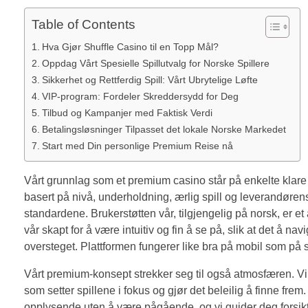
Table of Contents
Hva Gjør Shuffle Casino til en Topp Mål?
Oppdag Vårt Spesielle Spillutvalg for Norske Spillere
Sikkerhet og Rettferdig Spill: Vårt Ubrytelige Løfte
VIP-program: Fordeler Skreddersydd for Deg
Tilbud og Kampanjer med Faktisk Verdi
Betalingsløsninger Tilpasset det lokale Norske Markedet
Start med Din personlige Premium Reise nå
Vårt grunnlag som et premium casino står på enkelte klare sa
basert på nivå, underholdning, ærlig spill og leverandørens 
standardene. Brukerstøtten vår, tilgjengelig på norsk, er et
vår skapt for å være intuitiv og fin å se på, slik at det å na
oversteget. Plattformen fungerer like bra på mobil som på
Vårt premium-konsept strekker seg til også atmosfæren. Vi 
som setter spillene i fokus og gjør det beleilig å finne f
opplysende uten å være pågående, og vi guider deg forsikti