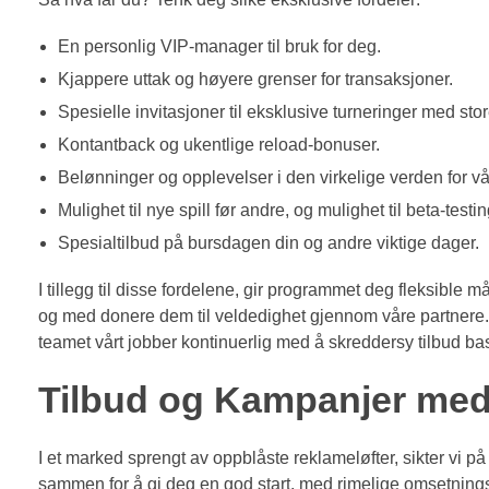
En personlig VIP-manager til bruk for deg.
Kjappere uttak og høyere grenser for transaksjoner.
Spesielle invitasjoner til eksklusive turneringer med sto
Kontantback og ukentlige reload-bonuser.
Belønninger og opplevelser i den virkelige verden for 
Mulighet til nye spill før andre, og mulighet til beta-testin
Spesialtilbud på bursdagen din og andre viktige dager.
I tillegg til disse fordelene, gir programmet deg fleksible
og med donere dem til veldedighet gjennom våre partnere. De
teamet vårt jobber kontinuerlig med å skreddersy tilbud bas
Tilbud og Kampanjer med 
I et marked sprengt av oppblåste reklameløfter, sikter vi p
sammen for å gi deg en god start, med rimelige omsetningskr