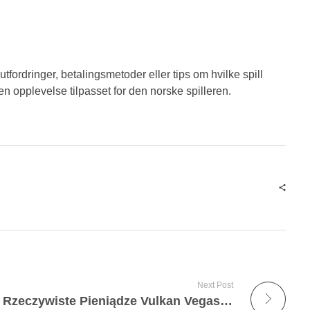
 utfordringer, betalingsmetoder eller tips om hvilke spill
en opplevelse tilpasset for den norske spilleren.
Next Post
Platforma hazardowa na Rzeczywiste Pieniądze Vulkan Vegas w Polsce