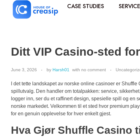
CASE STUDIES
SERVIC
Best Influencer Marketing Agency
Ditt VIP Casino-sted fo
June 3, 2026
by
Harsh01
with
no comment
Uncategoriz
I det tette landskapet av norske online casinoer er Shuffle 
spillutvalg. Den handler om totalpakken: service, sikkerhe
logger inn, ser du et raffinert design, spesielle spill og en 
norske markedet. Velkommen til et sted hvor premium play e
for en genuin opplevelse for hver enkelt gjest.
Hva Gjør Shuffle Casino t