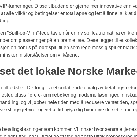
r VIP-turneringer. Disse tilbudene er gjerne mer innovative enn 
 for at alle vilkår og betingelser er total åpne og lett å finne, sli
dring
en “Spill-og-Vinn”-ledertavle når en ny spilleautomat fra en kjen
per om plasseringer på en premieliste. Dette legger til et kolle
uasjon en bonus på bordspill til en som regelmessig spiller black
orminsker misforståelser om vilkårene.
sset det lokale Norske Marke
n tilfredshet. Derfor gir vi et omfattende utvalg av betalingsmet
jenester, pluss flere e-lommebøker og moderne løsninger. Innsku
ehandling, og vi jobber hele tiden med å redusere ventetiden, s
ekslingsgebyrer og vet alltid nøyaktig hvor mye du setter inn og 
 betalingsløsninger som kommer. Vi innser hvor sentrale tjeneste
elder uttak, har vi tydelige frister: de fleste uttak prosesseres 