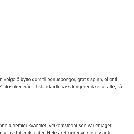
n velge å bytte dem til bonuspenger, gratis spinn, eller til
losofien vår. Et standardtilpass fungerer ikke for alle, så
nnhold fremfor kvantitet. Velkomstbonusen vår er laget
i avslutter ikke der. Hele året kjører vi interessante