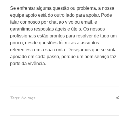
Se enfrentar alguma questão ou problema, a nossa
equipe apoio está do outro lado para apoiar. Pode
falar connosco por chat ao vivo ou email, e
garantimos respostas ágeis e úteis. Os nossos
profissionais estão prontos para resolver de tudo um
pouco, desde questões técnicas a assuntos
referentes com a sua conta. Desejamos que se sinta
apoiado em cada passo, porque um bom serviço faz
parte da vivência.
Tags: No tags