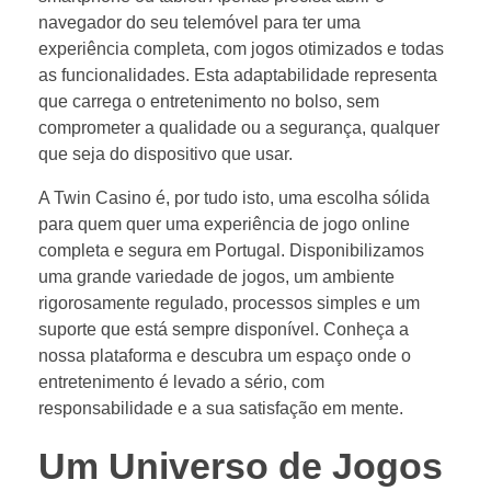
navegador do seu telemóvel para ter uma
experiência completa, com jogos otimizados e todas
as funcionalidades. Esta adaptabilidade representa
que carrega o entretenimento no bolso, sem
comprometer a qualidade ou a segurança, qualquer
que seja do dispositivo que usar.
A Twin Casino é, por tudo isto, uma escolha sólida
para quem quer uma experiência de jogo online
completa e segura em Portugal. Disponibilizamos
uma grande variedade de jogos, um ambiente
rigorosamente regulado, processos simples e um
suporte que está sempre disponível. Conheça a
nossa plataforma e descubra um espaço onde o
entretenimento é levado a sério, com
responsabilidade e a sua satisfação em mente.
Um Universo de Jogos