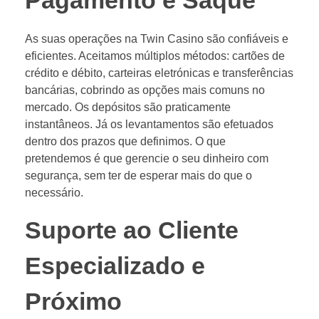
Pagamento e Saque
As suas operações na Twin Casino são confiáveis e
eficientes. Aceitamos múltiplos métodos: cartões de
crédito e débito, carteiras eletrónicas e transferências
bancárias, cobrindo as opções mais comuns no
mercado. Os depósitos são praticamente
instantâneos. Já os levantamentos são efetuados
dentro dos prazos que definimos. O que
pretendemos é que gerencie o seu dinheiro com
segurança, sem ter de esperar mais do que o
necessário.
Suporte ao Cliente
Especializado e
Próximo