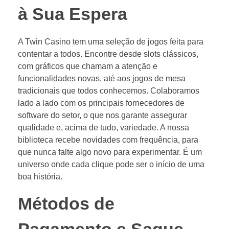
à Sua Espera
A Twin Casino tem uma seleção de jogos feita para
contentar a todos. Encontre desde slots clássicos,
com gráficos que chamam a atenção e
funcionalidades novas, até aos jogos de mesa
tradicionais que todos conhecemos. Colaboramos
lado a lado com os principais fornecedores de
software do setor, o que nos garante assegurar
qualidade e, acima de tudo, variedade. A nossa
biblioteca recebe novidades com frequência, para
que nunca falte algo novo para experimentar. É um
universo onde cada clique pode ser o início de uma
boa história.
Métodos de