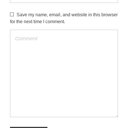
Save my name, email, and website in this browser
for the next time I comment.