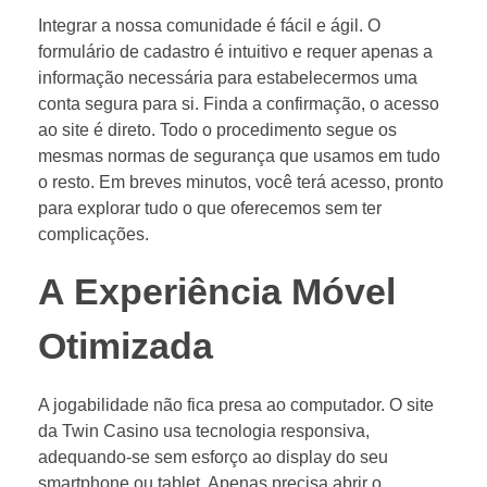
Integrar a nossa comunidade é fácil e ágil. O
formulário de cadastro é intuitivo e requer apenas a
informação necessária para estabelecermos uma
conta segura para si. Finda a confirmação, o acesso
ao site é direto. Todo o procedimento segue os
mesmas normas de segurança que usamos em tudo
o resto. Em breves minutos, você terá acesso, pronto
para explorar tudo o que oferecemos sem ter
complicações.
A Experiência Móvel
Otimizada
A jogabilidade não fica presa ao computador. O site
da Twin Casino usa tecnologia responsiva,
adequando-se sem esforço ao display do seu
smartphone ou tablet. Apenas precisa abrir o