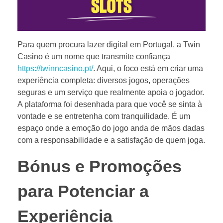
Para quem procura lazer digital em Portugal, a Twin
Casino é um nome que transmite confiança
https://twinncasino.pt/
. Aqui, o foco está em criar uma
experiência completa: diversos jogos, operações
seguras e um serviço que realmente apoia o jogador.
A plataforma foi desenhada para que você se sinta à
vontade e se entretenha com tranquilidade. É um
espaço onde a emoção do jogo anda de mãos dadas
com a responsabilidade e a satisfação de quem joga.
Bónus e Promoções
para Potenciar a
Experiência