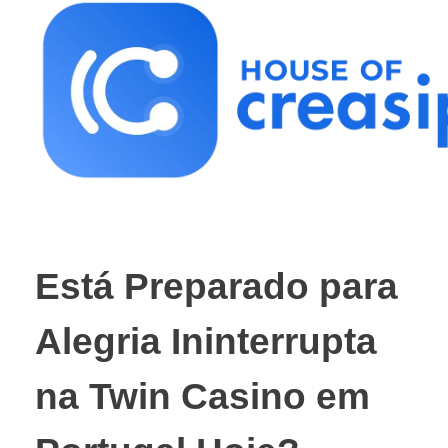
Best Influencer Marketing Agency
Está Preparado para
Alegria Ininterrupta
na Twin Casino em