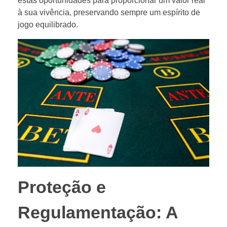
estas oportunidades para proporcionar um valor real
à sua vivência, preservando sempre um espírito de
jogo equilibrado.
Proteção e
Regulamentação: A